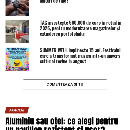
alături de tine?
Actul normativ mai stipulează că modalitatea
modalitatea de stabilire a limitelor noilor arii naturale
protejate se stabileşte prin hotărâre a Guvernului.
TAG investește 500.000 de euro în retail în
2026, pentru modernizarea magazinelor și
extinderea portofoliului
Actul normativ va intra în dezbaterea Senatului, ca
primă cameră sesizată.
SUMMER WELL implineste 15 ani. Festivalul
care a transformat muzica intr-un univers
ARTICOLE PE ACEIASI TEMA:
PRIMA
cultural revine in august
URMATORUL
Dezastru pentru toți șoferii! În curând, 70% bani în plus
pentru mașini | Sibiul de AZI
COMENTEAZA SI TU
NU RATATI
Atac de ultimă oră împotriva Renatei Weber: „Face
jocurile Rusiei în România” | Sibiul de AZI
AFACERI
Aluminiu sau oțel: ce alegi pentru
un pavilion rezistent și ușor?