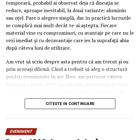
temporară, probabil ai observat deja că discuția se
reduce, aproape inevitabil, la două variante: aluminiu
sau oțel. Pare o alegere simplă, dar în practică lucrurile
se complică mai mult decât te-ai aștepta. Fiecare
material vine cu compromisuri, cu avantaje pe care nu le
vezi imediat și cu dezavantaje care ies la suprafață abia
după câteva luni de utilizare.
Am vrut să scriu despre asta pentru că am trecut și eu
prin aceeași dilemă. Când a trebuit să aleg o structură
pentru evenimente în aer liber, am petrecut câteva
săptămâni bune citind specificații, comparând prețuri,
vorbind cu furnizori. Ce am descoperit e că răspunsul
„corect” depinde mult de context, de cât de des muți
CITESTE IN CONTINUARE
pavilionul și de ce condiții meteo ai de înfruntat.
De ce contează alegerea
EVENIMENT
materialului mai mult decât