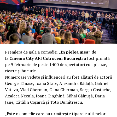
încât nu a mai putut fi pliat. Proprietarul l-a aruncat la
fier vechi a doua zi. Asta ca să fie clar de la început: nu
vorbim despre preferințe estetice, ci despre
funcționalitate reală.
Aluminiul, pe scurt: ușor,
rezistent la coroziune, dar cu
Premiera de gală a comediei
„În pielea mea”
de
nuanțe
la
Cinema City AFI Cotroceni București
a fost primită
pe 9 februarie de peste 1400 de spectatori cu aplauze,
Aluminiul e materialul care apare primul în conversație
râsete și bucurie.
când cineva caută un pavilion ușor. Și pe bună dreptate.
Numeroase vedete și influenceri au fost alături de actorii
Densitatea aluminiului e de aproximativ 2,7 g/cm³, față
George Tănase, Ioana State, Alexandra Răduță, Gabriel
de circa 7,8 g/cm³ pentru oțel. Practic, la un volum
Vatavu, Vlad Gherman, Oana Gherman, Sergiu Costache,
identic, aluminiul cântărește cam o treime din greutatea
Azaleea Necula, Ioana Ginghină, Mihai Găinușă, Daria
oțelului. Pentru oricine transportă, montează și
Jane, Cătălin Coșarcă și Toto Dumitrescu.
demontează frecvent o structură, diferența asta se
simte enorm.
„Este o comedie care nu urmărește tiparele ultimelor