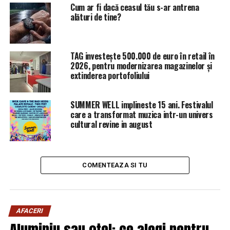
Cum ar fi dacă ceasul tău s-ar antrena
alături de tine?
– Asos: 20% reducere după verificare
– Zaful: 14% reducere după verificare.
TAG investește 500.000 de euro în retail în
2026, pentru modernizarea magazinelor și
3. Utilizaţi un coş de cumpărături în loc de un cărucior
extinderea portofoliului
în timpul cumpărăturilor
Fă cumpărături în magazinele Cora şi Kaufland pentru a
SUMMER WELL implineste 15 ani. Festivalul
profita cele mai tari oferte. Înainte să intrii în magazin,
care a transformat muzica intr-un univers
cultural revine in august
creează-ţi o listă de cumpărături, pentru a pune în coşul
tău de cumpărături numai ceea ce ai cu adevărat nevoie.
Fiind conştient de greutatea pe care o duci şi de spaţiul
COMENTEAZA SI TU
limitat din coşul de cumpărături, vei preveni adăugarea
articolelor care nu sunt necesare.
4. Practică regula de „trei zile” în timpul
AFACERI
cumpărăturilor
Aluminiu sau oțel: ce alegi pentru