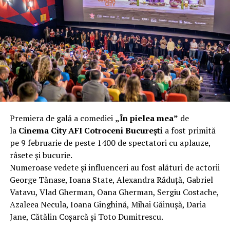
complet după o rafală de vânt care probabil nu depășea
40 km/h. Nu s-a prăbușit, dar s-a deformat atât de tare
încât nu a mai putut fi pliat. Proprietarul l-a aruncat la
fier vechi a doua zi. Asta ca să fie clar de la început: nu
vorbim despre preferințe estetice, ci despre
funcționalitate reală.
Aluminiul, pe scurt: ușor,
rezistent la coroziune, dar cu
Premiera de gală a comediei
„În pielea mea”
de
nuanțe
la
Cinema City AFI Cotroceni București
a fost primită
pe 9 februarie de peste 1400 de spectatori cu aplauze,
Aluminiul e materialul care apare primul în conversație
râsete și bucurie.
când cineva caută un pavilion ușor. Și pe bună dreptate.
Numeroase vedete și influenceri au fost alături de actorii
Densitatea aluminiului e de aproximativ 2,7 g/cm³, față
George Tănase, Ioana State, Alexandra Răduță, Gabriel
de circa 7,8 g/cm³ pentru oțel. Practic, la un volum
Vatavu, Vlad Gherman, Oana Gherman, Sergiu Costache,
identic, aluminiul cântărește cam o treime din greutatea
Azaleea Necula, Ioana Ginghină, Mihai Găinușă, Daria
oțelului. Pentru oricine transportă, montează și
Jane, Cătălin Coșarcă și Toto Dumitrescu.
demontează frecvent o structură, diferența asta se