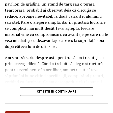
pavilion de grădină, un stand de târg sau o terasă
Friday şi Cyber Monday care te vor ajuta să prinzi cele
temporară, probabil ai observat deja că discuția se
mai mari discounturi.
reduce, aproape inevitabil, la două variante: aluminiu
5. Încarcă-te de gratuităţi
sau oțel. Pare o alegere simplă, dar în practică lucrurile
se complică mai mult decât te-ai aștepta. Fiecare
Întreabă consultaţii în magazinele Answear şi Fashion
material vine cu compromisuri, cu avantaje pe care nu le
Days despre produsele cadou pe care le oferă. Nu ignora
vezi imediat și cu dezavantaje care ies la suprafață abia
pachetele mici de gratuităţi: se pot folosi, de obicei, mai
după câteva luni de utilizare.
mult decât o dată şi poţi obţine mai multe în campaniile
outlet.
Am vrut să scriu despre asta pentru că am trecut și eu
prin aceeași dilemă. Când a trebuit să aleg o structură
6. Creează-ţi mai multe email-uri pentru mai multe
pentru evenimente în aer liber, am petrecut câteva
coduri
săptămâni bune citind specificații, comparând prețuri,
vorbind cu furnizori. Ce am descoperit e că răspunsul
Mai multe magazine online, de exemplu Reserved şi
„corect” depinde mult de context, de cât de des muți
House, oferă coduri de reducere pentru înscrierea în
CITESTE IN CONTINUARE
pavilionul și de ce condiții meteo ai de înfruntat.
newsletter. Existenţa a mai multor email-uri, oferă
posibilitatea primirii codului de mai multe ori.
De ce contează alegerea