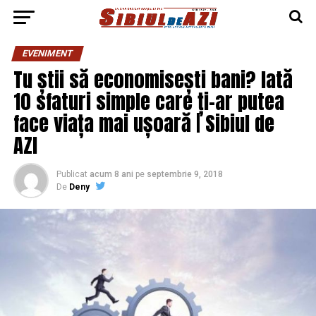
EVENIMENT
Tu știi să economisești bani? Iată
10 sfaturi simple care ți-ar putea
face viața mai ușoară | Sibiul de
AZI
Publicat
acum 8 ani
pe
septembrie 9, 2018
De
Deny