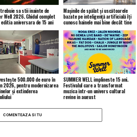
trebuie sa stii inainte de
Mașinile de spălat și uscătoarele
 Well 2026. Ghidul complet
bazate pe inteligență artificială îți
 editia aniversara de 15 ani
cunosc hainele mai bine decât tine
vestește 500.000 de euro în
SUMMER WELL implineste 15 ani.
 în 2026, pentru modernizarea
Festivalul care a transformat
nelor și extinderea
muzica intr-un univers cultural
liului
revine in august
COMENTEAZA SI TU