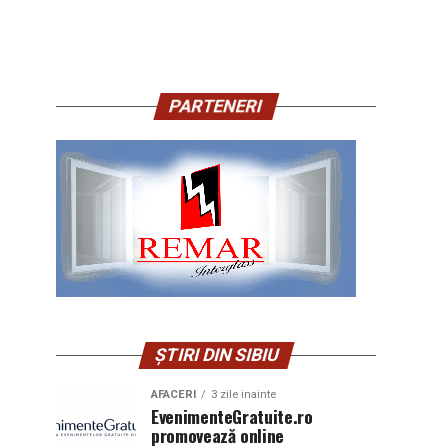
PARTENERI
ȘTIRI DIN SIBIU
AFACERI
3 zile inainte
EvenimenteGratuite.ro
promovează online