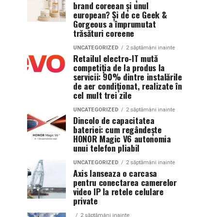
brand coreean și unul
european? Și de ce Geek &
Gorgeous a împrumutat
trăsături coreene
UNCATEGORIZED
2 săptămâni inainte
Retailul electro-IT mută
competiția de la produs la
servicii: 90% dintre instalările
de aer condiționat, realizate în
cel mult trei zile
UNCATEGORIZED
2 săptămâni inainte
Dincolo de capacitatea
bateriei: cum regândește
HONOR Magic V6 autonomia
unui telefon pliabil
UNCATEGORIZED
2 săptămâni inainte
Axis lanseaza o carcasa
pentru conectarea camerelor
video IP la retele celulare
private
2 săptămâni inainte