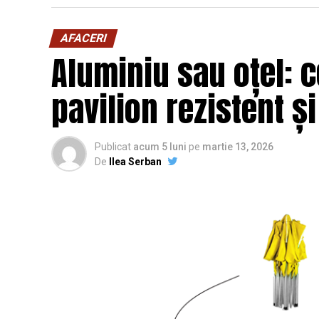
AFACERI
Aluminiu sau oțel: c
pavilion rezistent ș
Publicat
acum 5 luni
pe
martie 13, 2026
De
Ilea Serban