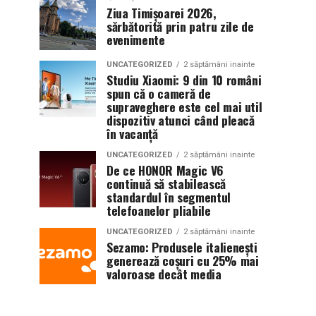
Ziua Timișoarei 2026,
sărbătorită prin patru zile de
evenimente
UNCATEGORIZED
2 săptămâni inainte
Studiu Xiaomi: 9 din 10 români
spun că o cameră de
supraveghere este cel mai util
dispozitiv atunci când pleacă
în vacanță
UNCATEGORIZED
2 săptămâni inainte
De ce HONOR Magic V6
continuă să stabilească
standardul în segmentul
telefoanelor pliabile
UNCATEGORIZED
2 săptămâni inainte
Sezamo: Produsele italienești
generează coșuri cu 25% mai
valoroase decât media