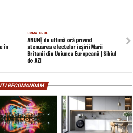
URMATORUL
ANUNȚ de ultimă oră privind
e în
atenuarea efectelor ieşirii Marii
Britanii din Uniunea Europeană | Sibiul
de AZI
ITI RECOMANDAM