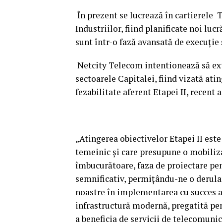
În prezent se lucrează în cartierele T
Industriilor, fiind planificate noi luc
sunt într-o fază avansată de execuţie
Netcity Telecom intentionează să exti
sectoarele Capitalei, fiind vizată ati
fezabilitate aferent Etapei II, recent
„Atingerea obiectivelor Etapei II este
temeinic şi care presupune o mobiliz
îmbucurătoare, faza de proiectare pen
semnificativ, permiţându-ne o derular
noastre în implementarea cu succes a 
infrastructură modernă, pregatită pe
a beneficia de servicii de telecomunica