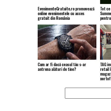
EvenimenteGratuite.ro promovează
Tot ce 
online evenimentele cu acces
Summer
gratuit din România
pentru
Cum ar fi dacă ceasul tău s-ar
TAG in
antrena alături de tine?
retail
magazi
portofo