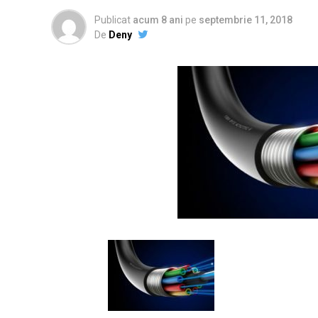
Publicat
acum 8 ani
pe
septembrie 11, 2018
De
Deny