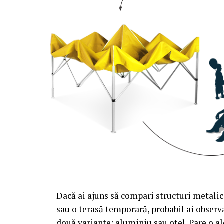
Dacă ai ajuns să compari structuri metalic
sau o terasă temporară, probabil ai observa
două variante: aluminiu sau oțel. Pare o al