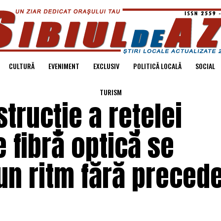
CULTURĂ
EVENIMENT
EXCLUSIV
POLITICĂ LOCALĂ
SOCIAL
TURISM
trucție a rețelei
 fibră optică se
un ritm fără precede