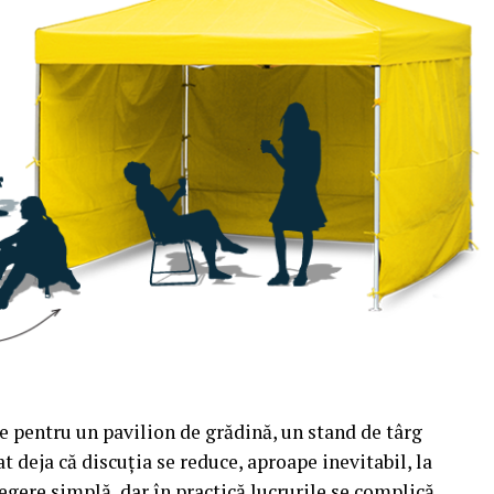
e pentru un pavilion de grădină, un stand de târg
t deja că discuția se reduce, aproape inevitabil, la
egere simplă, dar în practică lucrurile se complică