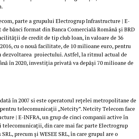
m.
ecom, parte a grupului Electrogrup Infrastructure | E-
at de bănci format din Banca Comercială Română şi BRD
lităţii de credit de tip club loan, în valoare de 36
2016, cu o nouă facilitate, de 10 milioane euro, pentru
 dezvoltarea proiectului. Astfel, la ritmul actual de
nă în 2020, investiţia privată va depăşi 70 milioane de
ată în 2007 si este operatorul reţelei metropolitane de
 pentru telecomunicaţii „Netcity”. Netcity Telecom face
ucture | E-INFRA, un grup de cinci companii active în
i telecomunicaţii, din care mai fac parte Electrogrup
 SRL, precum şi WESEE SRL, în care grupul are o