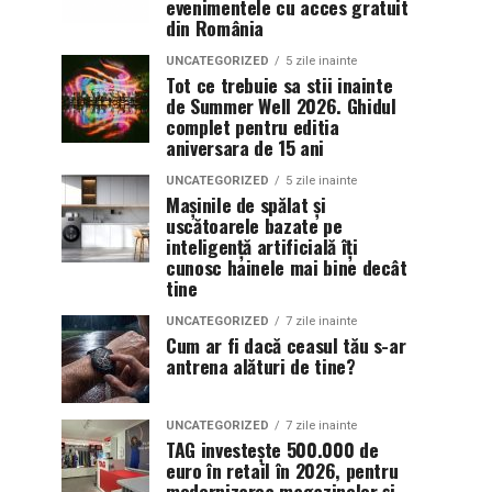
evenimentele cu acces gratuit
din România
UNCATEGORIZED
5 zile inainte
Tot ce trebuie sa stii inainte
de Summer Well 2026. Ghidul
complet pentru editia
aniversara de 15 ani
UNCATEGORIZED
5 zile inainte
Mașinile de spălat și
uscătoarele bazate pe
inteligență artificială îți
cunosc hainele mai bine decât
tine
UNCATEGORIZED
7 zile inainte
Cum ar fi dacă ceasul tău s-ar
antrena alături de tine?
UNCATEGORIZED
7 zile inainte
TAG investește 500.000 de
euro în retail în 2026, pentru
modernizarea magazinelor și