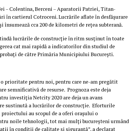
ei – Colentina, Berceni – Aparatorii Patriei, Titan-
rări în cartierul Cotroceni. Lucrările aflate în desfăşurare
 şi însumează cca 200 de kilometri de reţea subterană.
ndă lucrările de construcţie în ritm susţinut în toate
ngerea cat mai rapidă a indicatorilor din studiul de
 aprobaţi de către Primăria Municipiului Bucureşti.
 o prioritate pentru noi, pentru care ne-am pregătit
are semnificativă de resurse. Prognoza este deja
tru investiţia Netcity 2020 are deja un avans
e sustinută a lucrărilor de construcţie. Eforturile
proiectului au scopul de a oferi oraşului o
ntru noile tehnologii, tot mai mulţi bucureşteni urmând
ţii în condiţii de calitate şi siguranţă”, a declarat