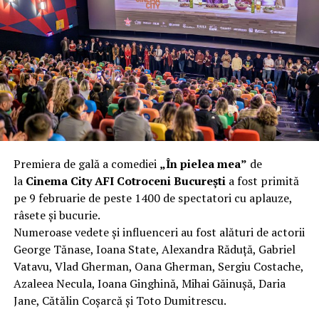
complet după o rafală de vânt care probabil nu depășea
40 km/h. Nu s-a prăbușit, dar s-a deformat atât de tare
încât nu a mai putut fi pliat. Proprietarul l-a aruncat la
fier vechi a doua zi. Asta ca să fie clar de la început: nu
vorbim despre preferințe estetice, ci despre
funcționalitate reală.
Aluminiul, pe scurt: ușor,
rezistent la coroziune, dar cu
Premiera de gală a comediei
„În pielea mea”
de
nuanțe
la
Cinema City AFI Cotroceni București
a fost primită
pe 9 februarie de peste 1400 de spectatori cu aplauze,
Aluminiul e materialul care apare primul în conversație
râsete și bucurie.
când cineva caută un pavilion ușor. Și pe bună dreptate.
Numeroase vedete și influenceri au fost alături de actorii
Densitatea aluminiului e de aproximativ 2,7 g/cm³, față
George Tănase, Ioana State, Alexandra Răduță, Gabriel
de circa 7,8 g/cm³ pentru oțel. Practic, la un volum
Vatavu, Vlad Gherman, Oana Gherman, Sergiu Costache,
identic, aluminiul cântărește cam o treime din greutatea
Azaleea Necula, Ioana Ginghină, Mihai Găinușă, Daria
oțelului. Pentru oricine transportă, montează și
Jane, Cătălin Coșarcă și Toto Dumitrescu.
demontează frecvent o structură, diferența asta se