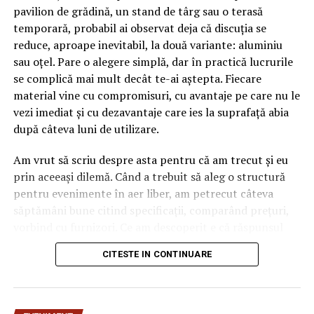
pavilion de grădină, un stand de târg sau o terasă
temporară, probabil ai observat deja că discuția se
reduce, aproape inevitabil, la două variante: aluminiu
sau oțel. Pare o alegere simplă, dar în practică lucrurile
se complică mai mult decât te-ai aștepta. Fiecare
material vine cu compromisuri, cu avantaje pe care nu le
vezi imediat și cu dezavantaje care ies la suprafață abia
după câteva luni de utilizare.
Am vrut să scriu despre asta pentru că am trecut și eu
prin aceeași dilemă. Când a trebuit să aleg o structură
pentru evenimente în aer liber, am petrecut câteva
săptămâni bune citind specificații, comparând prețuri,
vorbind cu furnizori. Ce am descoperit e că răspunsul
„corect” depinde mult de context, de cât de des muți
CITESTE IN CONTINUARE
pavilionul și de ce condiții meteo ai de înfruntat.
De ce contează alegerea