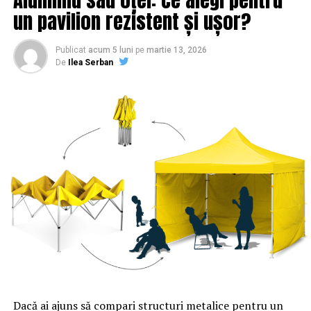
Obiceiurile care te mențin sărac, chiar dacă ai un
un pavilion rezistent și ușor?
salariu mare | Sibiul de AZI
NU RATATI
Publicat
acum 5 luni
pe
martie 13, 2026
ANUNȚ de ultimă oră privind atenuarea efectelor ieşirii
De
Ilea Serban
Marii Britanii din Uniunea Europeană | Sibiul de AZI
Dacă ai ajuns să compari structuri metalice pentru un