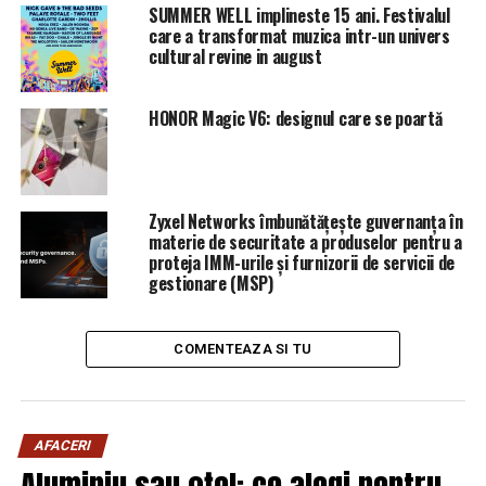
avioane lovind turnurile.
SUMMER WELL implineste 15 ani. Festivalul
care a transformat muzica intr-un univers
„Deşi nu am murit în acea zi, mulţi dintre noi se sting
cultural revine in august
afectaţi de bolile cauzate de inhalarea acelor substanţe
toxice”, spune bărbatul, care a fost şi el diagnosticat cu
HONOR Magic V6: designul care se poartă
cancer la sân.
Peste 75.000 de pompieri, poliţişti şi paramedici au
intervenit pentru salvarea victimelor atacurilor
Zyxel Networks îmbunătățește guvernanța în
teroriste din New York. Dintre aceştia, cel puţin 2.000 au
materie de securitate a produselor pentru a
murit până acum din cauza substanţelor extrem de
proteja IMM-urile și furnizorii de servicii de
gestionare (MSP)
toxice inhalate atunci, alte mii sunt bolnave, iar numărul
celor cărora s-ar putea îmbolnăvi în următorii ani este
tot de ordinul miilor.
COMENTEAZA SI TU
SURSA: digi24.ro
ARTICOLE PE ACEIASI TEMA:
PRIMA
AFACERI
Aluminiu sau oțel: ce alegi pentru
URMATORUL