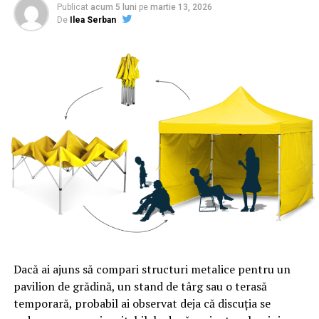
kilometri pe an”.
Publicat
acum 5 luni
pe
martie 13, 2026
De
Ilea Serban
ARTICOLE PE ACEIASI TEMA:
PRIMA
URMATORUL
ATENȚIE șoferi! Se închide o AUTOSTRADĂ | Sibiul de AZI
NU RATATI
Toţi comercianţii ar putea fi OBLIGAȚI să aibă aceste
produse în magazine | Sibiul de AZI
Dacă ai ajuns să compari structuri metalice pentru un
pavilion de grădină, un stand de târg sau o terasă
temporară, probabil ai observat deja că discuția se