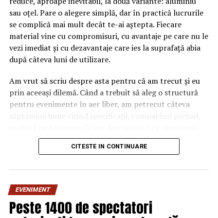
reduce, aproape inevitabil, la două variante: aluminiu
sau oțel. Pare o alegere simplă, dar în practică lucrurile
se complică mai mult decât te-ai aștepta. Fiecare
material vine cu compromisuri, cu avantaje pe care nu le
vezi imediat și cu dezavantaje care ies la suprafață abia
după câteva luni de utilizare.
Am vrut să scriu despre asta pentru că am trecut și eu
prin aceeași dilemă. Când a trebuit să aleg o structură
pentru evenimente în aer liber, am petrecut câteva
săptămâni bune citind specificații, comparând prețuri,
vorbind cu furnizori. Ce am descoperit e că răspunsul
„corect” depinde mult de context, de cât de des muți
CITESTE IN CONTINUARE
pavilionul și de ce condiții meteo ai de înfruntat.
De ce contează alegerea
EVENIMENT
materialului mai mult decât
Peste 1400 de spectatori
crezi