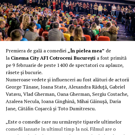
fier vechi a doua zi. Asta ca să fie clar de la început: nu
vorbim despre preferințe estetice, ci despre
funcționalitate reală.
Aluminiul, pe scurt: ușor,
rezistent la coroziune, dar cu
Premiera de gală a comediei
„În pielea mea”
de
nuanțe
la
Cinema City AFI Cotroceni București
a fost primită
pe 9 februarie de peste 1400 de spectatori cu aplauze,
Aluminiul e materialul care apare primul în conversație
râsete și bucurie.
când cineva caută un pavilion ușor. Și pe bună dreptate.
Numeroase vedete și influenceri au fost alături de actorii
Densitatea aluminiului e de aproximativ 2,7 g/cm³, față
George Tănase, Ioana State, Alexandra Răduță, Gabriel
de circa 7,8 g/cm³ pentru oțel. Practic, la un volum
Vatavu, Vlad Gherman, Oana Gherman, Sergiu Costache,
identic, aluminiul cântărește cam o treime din greutatea
Azaleea Necula, Ioana Ginghină, Mihai Găinușă, Daria
oțelului. Pentru oricine transportă, montează și
Jane, Cătălin Coșarcă și Toto Dumitrescu.
demontează frecvent o structură, diferența asta se
simte enorm.
„Este o comedie care nu urmărește tiparele ultimelor
comedii lansate în ultimul timp la noi. Filmul are o
Un alt avantaj greu de ignorat e rezistența naturală la