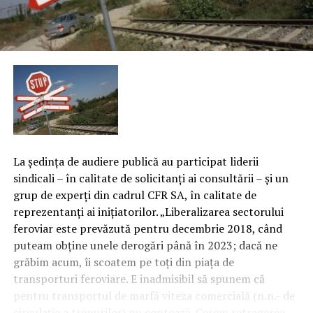
La şedinţa de audiere publică au participat liderii
sindicali – în calitate de solicitanţi ai consultării – şi un
grup de experţi din cadrul CFR SA, în calitate de
reprezentanţi ai iniţiatorilor. „Liberalizarea sectorului
feroviar este prevăzută pentru decembrie 2018, când
puteam obţine unele derogări până în 2023; dacă ne
grăbim acum, îi scoatem pe toţi din piaţa de
transporturi feroviare. E inadmisibil să spunem că
pentru transportul de marfă viteza comercială (n.n.- de
circulaţie a trenurilor) nu contează.
Cerem retragerea