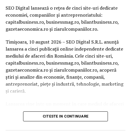
SEO Digital lansează o rețea de cinci site-uri dedicate
economiei, companiilor și antreprenoriatului:
capitalbusiness.ro, businessmag.ro, bilantbusiness.ro,
gazetaeconomica.ro și ziarulcompaniilor.ro.
Timișoara, 10 august 2026 – SEO Digital S.R.L. anunță
lansarea a cinci publicații online independente dedicate
mediului de afaceri din România. Cele cinci site-uri,
capitalbusiness.ro, businessmag.ro, bilantbusiness.ro,
gazetaeconomica.ro și ziarulcompaniilor.ro, acoperă
știri și analize din economie, finanțe, companii,
antreprenoriat, piețe și industrii, tehnologie, marketing
și carieră.
Lansarea vine într-un moment în care mediul de afaceri
românesc trece printr-un val de schimbări legislative și
CITESTE IN CONTINUARE
economice: peste 3.100 de firme și PFA au intrat în
insolvență doar în primele cinci luni din 2026, salariul