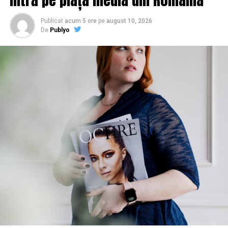
Publicat
acum 5 ore
pe
august 10, 2026
De
Publyo