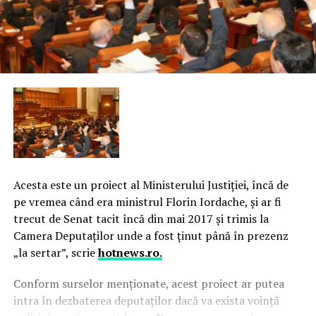
Acesta este un proiect al Ministerului Justiţiei, încă de
pe vremea când era ministrul Florin Iordache, şi ar fi
trecut de Senat tacit încă din mai 2017 şi trimis la
Camera Deputaţilor unde a fost ţinut până în prezenz
„la sertar”, scrie
hotnews.ro.
C
onform surselor menţionate, acest proiect ar putea
intra în dezbaterea deputaţilor dacă va exista voinţă