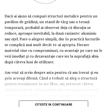
Bilanț Business –
bilantbusiness.ro
Gazeta Economică –
gazetaeconomica.ro
Dacă ai ajuns să compari structuri metalice pentru un
Ziarul Companiilor –
ziarulcompaniilor.ro
pavilion de grădină, un stand de târg sau o terasă
Fiecare dintre cele cinci publicații are propria structură
temporară, probabil ai observat deja că discuția se
editorială și propriul unghi de abordare, dar toate
reduce, aproape inevitabil, la două variante: aluminiu
pornesc de la aceleași principii: informație documentată
sau oțel. Pare o alegere simplă, dar în practică lucrurile
pe surse oficiale, actualizată constant și orientată către
se complică mai mult decât te-ai aștepta. Fiecare
decizia de business. Conținutul este organizat pe
material vine cu compromisuri, cu avantaje pe care nu le
categorii precum Afaceri și companii, Antreprenoriat,
vezi imediat și cu dezavantaje care ies la suprafață abia
Economie și finanțe, Piețe și industrii, Marketing și
după câteva luni de utilizare.
vânzări, Tehnologie și inovație, Carieră și dezvoltare.
Am vrut să scriu despre asta pentru că am trecut și eu
Publicațiile sunt disponibile gratuit, fără paywall, și pot
prin aceeași dilemă. Când a trebuit să aleg o structură
fi accesate de pe orice dispozitiv. Cititorii pot urmări
pentru evenimente în aer liber, am petrecut câteva
noutățile direct pe site sau prin canalele de social media
săptămâni bune citind specificații, comparând prețuri,
asociate fiecărei publicații.
vorbind cu furnizori. Ce am descoperit e că răspunsul
„corect” depinde mult de context, de cât de des muți
CITESTE IN CONTINUARE
Rețeaua este operată de SEO Digital S.R.L., companie
pavilionul și de ce condiții meteo ai de înfruntat.