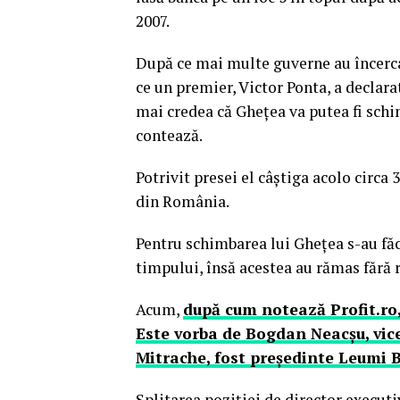
2007.
După ce mai multe guverne au încerc
ce un premier, Victor Ponta, a declara
mai credea că Gheţea va putea fi schi
contează.
Potrivit presei el câştiga acolo circ
din România.
Pentru schimbarea lui Gheţea s-au fă
timpului, însă acestea au rămas fără r
Acum,
după cum notează Profit.ro
Este vorba de Bogdan Neacşu, vice
Mitrache, fost preşedinte Leumi 
Splitarea poziţiei de director executi