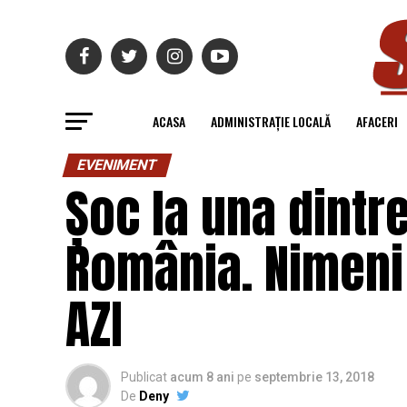
ACASA
ADMINISTRAȚIE LOCALĂ
AFACERI
EVENIMENT
Șoc la una dintr
România. Nimeni 
AZI
Publicat
acum 8 ani
pe
septembrie 13, 2018
De
Deny