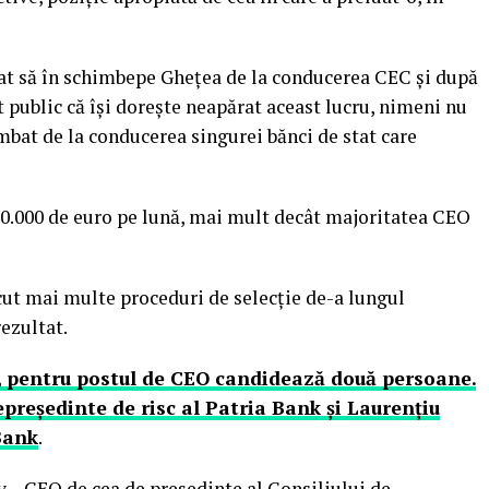
at să în schimbepe Gheţea de la conducerea CEC şi după
t public că îşi doreşte neapărat aceast lucru, nimeni nu
mbat de la conducerea singurei bănci de stat care
a 30.000 de euro pe lună, mai mult decât majoritatea CEO
cut mai multe proceduri de selecţie de-a lungul
ezultat.
, pentru postul de CEO candidează două persoane.
preşedinte de risc al Patria Bank şi Laurenţiu
Bank
.
v – CEO de cea de preşedinte al Consiliului de