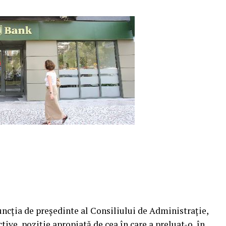
uncţia de preşedinte al Consiliului de Administraţie,
tive, poziţie apropiată de cea în care a preluat-o, în