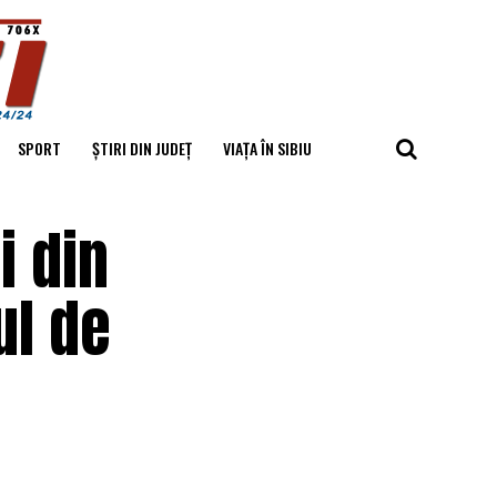
SPORT
ȘTIRI DIN JUDEȚ
VIAȚA ÎN SIBIU
i din
ul de