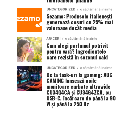
telefoanelor pliabile
UNCATEGORIZED
o săptămână inainte
Sezamo: Produsele italienești
generează coșuri cu 25% mai
valoroase decât media
AFACERI
o săptămână inainte
Cum alegi parfumul potrivit
pentru vară? Ingredientele
care rezistă în sezonul cald
UNCATEGORIZED
o săptămână inainte
De la task-uri la gaming: AOC
GAMING lansează noile
monitoare curbate ultrawide
CU34G4CA și CU34G4ZCA, cu
USB-C, încărcare de până la 90
W și până la 250 Hz