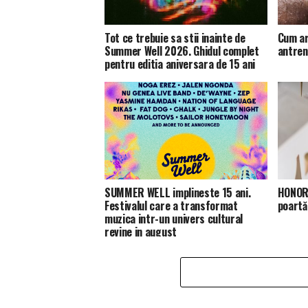
Tot ce trebuie sa stii inainte de
Cum ar
Summer Well 2026. Ghidul complet
antren
pentru editia aniversara de 15 ani
SUMMER WELL implineste 15 ani.
HONOR 
Festivalul care a transformat
poartă
muzica intr-un univers cultural
revine in august