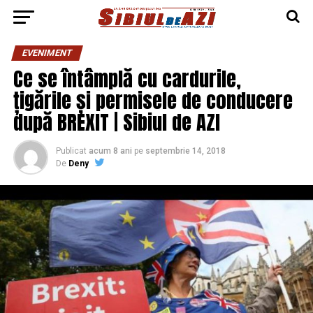
EVENIMENT
Ce se întâmplă cu cardurile,
țigările și permisele de conducere
după BREXIT | Sibiul de AZI
Publicat
acum 8 ani
pe
septembrie 14, 2018
De
Deny