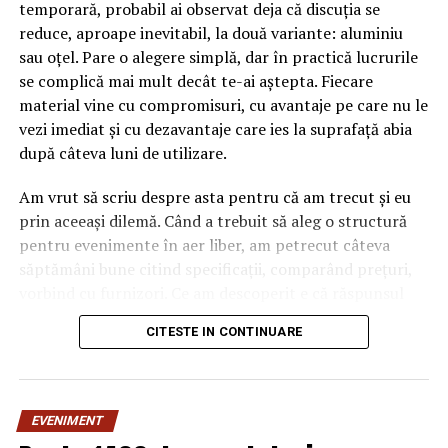
temporară, probabil ai observat deja că discuția se
reduce, aproape inevitabil, la două variante: aluminiu
sau oțel. Pare o alegere simplă, dar în practică lucrurile
se complică mai mult decât te-ai aștepta. Fiecare
material vine cu compromisuri, cu avantaje pe care nu le
vezi imediat și cu dezavantaje care ies la suprafață abia
după câteva luni de utilizare.
Am vrut să scriu despre asta pentru că am trecut și eu
prin aceeași dilemă. Când a trebuit să aleg o structură
pentru evenimente în aer liber, am petrecut câteva
săptămâni bune citind specificații, comparând prețuri,
vorbind cu furnizori. Ce am descoperit e că răspunsul
„corect” depinde mult de context, de cât de des muți
CITESTE IN CONTINUARE
pavilionul și de ce condiții meteo ai de înfruntat.
De ce contează alegerea
EVENIMENT
materialului mai mult decât