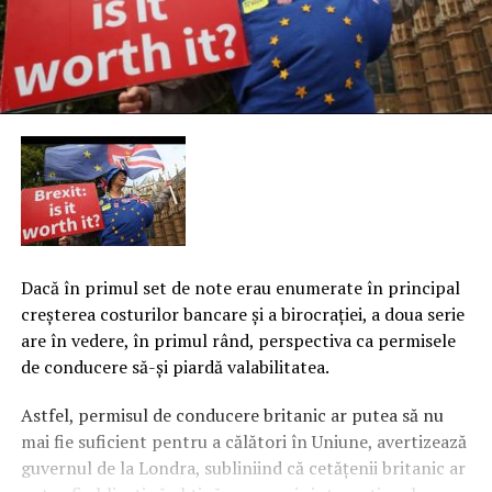
Dacă în primul set de note erau enumerate în principal
creşterea costurilor bancare şi a birocraţiei, a doua serie
are în vedere, în primul rând, perspectiva ca permisele
de conducere să-şi piardă valabilitatea.
Astfel, permisul de conducere britanic ar putea să nu
mai fie suficient pentru a călători în Uniune, avertizează
guvernul de la Londra, subliniind că cetăţenii britanic ar