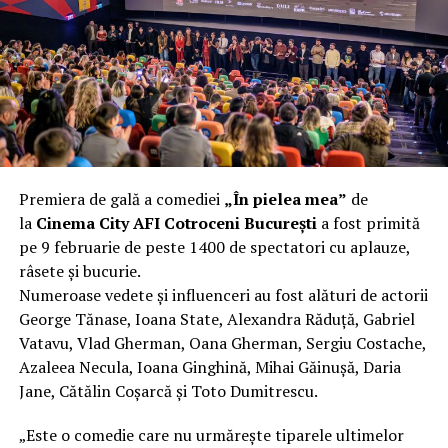
încât nu a mai putut fi pliat. Proprietarul l-a aruncat la
fier vechi a doua zi. Asta ca să fie clar de la început: nu
vorbim despre preferințe estetice, ci despre
funcționalitate reală.
Aluminiul, pe scurt: ușor,
rezistent la coroziune, dar cu
Premiera de gală a comediei
„În pielea mea”
de
nuanțe
la
Cinema City AFI Cotroceni București
a fost primită
pe 9 februarie de peste 1400 de spectatori cu aplauze,
Aluminiul e materialul care apare primul în conversație
râsete și bucurie.
când cineva caută un pavilion ușor. Și pe bună dreptate.
Numeroase vedete și influenceri au fost alături de actorii
Densitatea aluminiului e de aproximativ 2,7 g/cm³, față
George Tănase, Ioana State, Alexandra Răduță, Gabriel
de circa 7,8 g/cm³ pentru oțel. Practic, la un volum
Vatavu, Vlad Gherman, Oana Gherman, Sergiu Costache,
identic, aluminiul cântărește cam o treime din greutatea
Azaleea Necula, Ioana Ginghină, Mihai Găinușă, Daria
oțelului. Pentru oricine transportă, montează și
Jane, Cătălin Coșarcă și Toto Dumitrescu.
demontează frecvent o structură, diferența asta se
simte enorm.
„Este o comedie care nu urmărește tiparele ultimelor