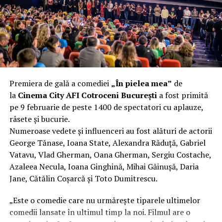
fier vechi a doua zi. Asta ca să fie clar de la început: nu
vorbim despre preferințe estetice, ci despre
funcționalitate reală.
Aluminiul, pe scurt: ușor,
rezistent la coroziune, dar cu
Premiera de gală a comediei
„În pielea mea”
de
nuanțe
la
Cinema City AFI Cotroceni București
a fost primită
pe 9 februarie de peste 1400 de spectatori cu aplauze,
Aluminiul e materialul care apare primul în conversație
râsete și bucurie.
când cineva caută un pavilion ușor. Și pe bună dreptate.
Numeroase vedete și influenceri au fost alături de actorii
Densitatea aluminiului e de aproximativ 2,7 g/cm³, față
George Tănase, Ioana State, Alexandra Răduță, Gabriel
de circa 7,8 g/cm³ pentru oțel. Practic, la un volum
Vatavu, Vlad Gherman, Oana Gherman, Sergiu Costache,
identic, aluminiul cântărește cam o treime din greutatea
Azaleea Necula, Ioana Ginghină, Mihai Găinușă, Daria
oțelului. Pentru oricine transportă, montează și
Jane, Cătălin Coșarcă și Toto Dumitrescu.
demontează frecvent o structură, diferența asta se
simte enorm.
„Este o comedie care nu urmărește tiparele ultimelor
comedii lansate în ultimul timp la noi. Filmul are o
Un alt avantaj greu de ignorat e rezistența naturală la