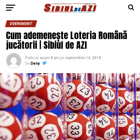
EVENIMENT
Cum ademenește Loteria Română
jucătorii | Sibiul de AZI
Publicat
acum 8 ani
pe
septembrie 14, 2018
De
Deny