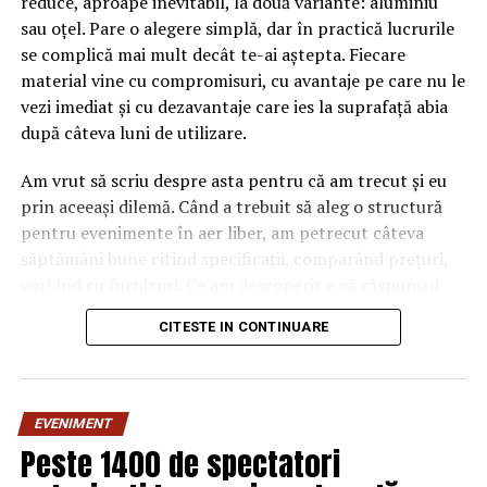
reduce, aproape inevitabil, la două variante: aluminiu
sau oțel. Pare o alegere simplă, dar în practică lucrurile
se complică mai mult decât te-ai aștepta. Fiecare
material vine cu compromisuri, cu avantaje pe care nu le
vezi imediat și cu dezavantaje care ies la suprafață abia
după câteva luni de utilizare.
Am vrut să scriu despre asta pentru că am trecut și eu
prin aceeași dilemă. Când a trebuit să aleg o structură
pentru evenimente în aer liber, am petrecut câteva
săptămâni bune citind specificații, comparând prețuri,
vorbind cu furnizori. Ce am descoperit e că răspunsul
„corect” depinde mult de context, de cât de des muți
CITESTE IN CONTINUARE
pavilionul și de ce condiții meteo ai de înfruntat.
De ce contează alegerea
EVENIMENT
materialului mai mult decât
Peste 1400 de spectatori
crezi