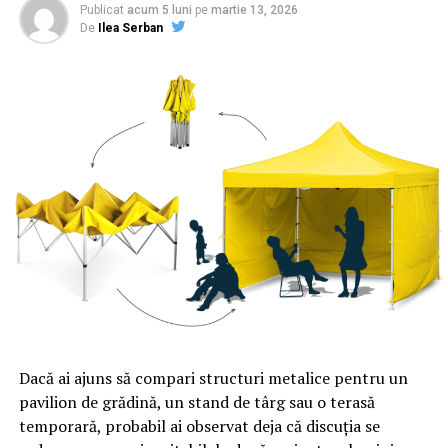
NU RATATI
Publicat
acum 5 luni
pe
martie 13, 2026
Cât ar costa benzina şi motorina dacă nu ar fi TAXELE
De
Ilea Serban
care ajung la stat | Sibiul de AZI
Dacă ai ajuns să compari structuri metalice pentru un
pavilion de grădină, un stand de târg sau o terasă
temporară, probabil ai observat deja că discuția se