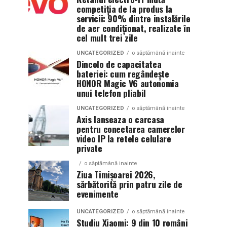
competiția de la produs la
servicii: 90% dintre instalările
de aer condiționat, realizate în
cel mult trei zile
UNCATEGORIZED
o săptămână inainte
Dincolo de capacitatea
bateriei: cum regândește
HONOR Magic V6 autonomia
unui telefon pliabil
UNCATEGORIZED
o săptămână inainte
Axis lanseaza o carcasa
pentru conectarea camerelor
video IP la retele celulare
private
o săptămână inainte
Ziua Timișoarei 2026,
sărbătorită prin patru zile de
evenimente
UNCATEGORIZED
o săptămână inainte
Studiu Xiaomi: 9 din 10 români