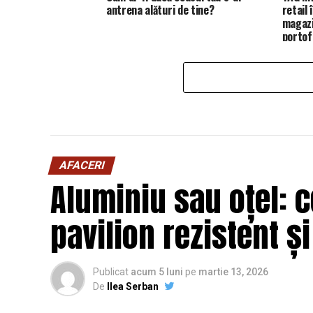
antrena alături de tine?
retail
magazi
portofo
AFACERI
Aluminiu sau oțel: c
pavilion rezistent ș
Publicat
acum 5 luni
pe
martie 13, 2026
De
Ilea Serban