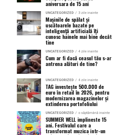
aniversara de 15 ani
UNCATEGORIZED
3 zile inainte
Mașinile de spălat și
uscătoarele bazate pe
inteligență artificială îți
cunosc hainele mai bine decât
tine
UNCATEGORIZED
4 zile inainte
Cum ar fi dacă ceasul tău s-ar
antrena alături de tine?
UNCATEGORIZED
4 zile inainte
TAG investește 500.000 de
euro în retail în 2026, pentru
modernizarea magazinelor și
extinderea portofoliului
UNCATEGORIZED
o săptămână inainte
SUMMER WELL implineste 15
ani. Festivalul care a
transformat muzica intr-un