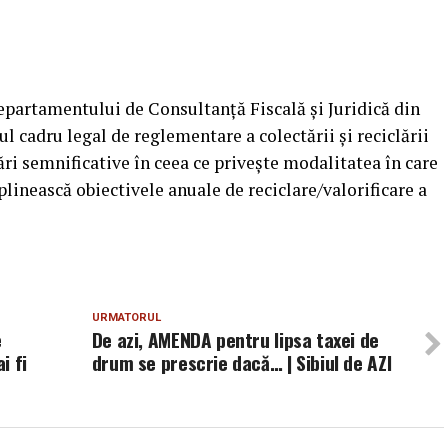
epartamentului de Consultanţă Fiscală şi Juridică din
l cadru legal de reglementare a colectării şi reciclării
i semnificative în ceea ce priveşte modalitatea în care
plinească obiectivele anuale de reciclare/valorificare a
URMATORUL
e
De azi, AMENDA pentru lipsa taxei de
i fi
drum se prescrie dacă… | Sibiul de AZI