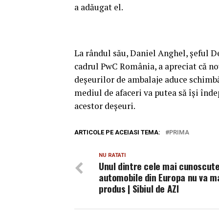
a adăugat el.
La rândul său, Daniel Anghel, şeful D
cadrul PwC România, a apreciat că nou
deşeurilor de ambalaje aduce schimbăr
mediul de afaceri va putea să îşi înde
acestor deşeuri.
ARTICOLE PE ACEIASI TEMA:
PRIMA
NU RATATI
Unul dintre cele mai cunoscut
automobile din Europa nu va ma
produs | Sibiul de AZI