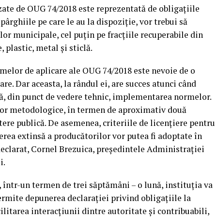
zate de OUG 74/2018 este reprezentată de obligaţiile
 pârghiile pe care le au la dispoziţie, vor trebui să
lor municipale, cel puţin pe fracţiile recuperabile din
 plastic, metal şi sticlă.
melor de aplicare ale OUG 74/2018 este nevoie de o
e. Dar aceasta, la rândul ei, are succes atunci când
tă, din punct de vedere tehnic, implementarea normelor.
lor metodologice, în termen de aproximativ două
ere publică. De asemenea, criteriile de licenţiere pentru
erea extinsă a producătorilor vor putea fi adoptate în
eclarat, Cornel Brezuica, preşedintele Administraţiei
i.
 într-un termen de trei săptămâni – o lună, instituţia va
ermite depunerea declaraţiei privind obligaţiile la
litarea interacţiunii dintre autoritate şi contribuabili,