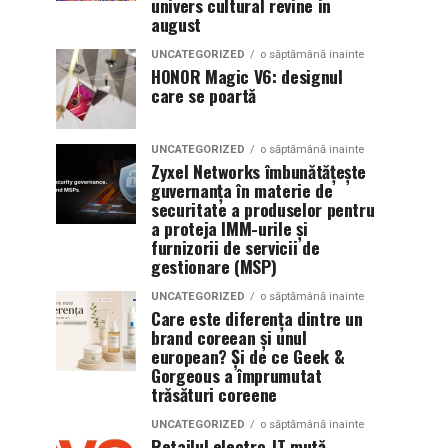
univers cultural revine in
august
UNCATEGORIZED
o săptămână inainte
HONOR Magic V6: designul
care se poartă
UNCATEGORIZED
o săptămână inainte
Zyxel Networks îmbunătățește
guvernanța în materie de
securitate a produselor pentru
a proteja IMM-urile și
furnizorii de servicii de
gestionare (MSP)
UNCATEGORIZED
o săptămână inainte
Care este diferența dintre un
brand coreean și unul
european? Și de ce Geek &
Gorgeous a împrumutat
trăsături coreene
UNCATEGORIZED
o săptămână inainte
Retailul electro-IT mută