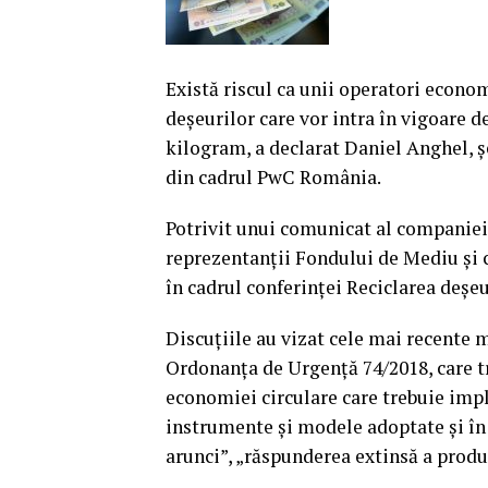
Există riscul ca unii operatori econom
deşeurilor care vor intra în vigoare de
kilogram, a declarat Daniel Anghel, ş
din cadrul PwC România.
Potrivit unui comunicat al companiei
reprezentanţii Fondului de Mediu şi c
în cadrul conferinţei Reciclarea deşeu
Discuţiile au vizat cele mai recente 
Ordonanţa de Urgenţă 74/2018, care t
economiei circulare care trebuie imp
instrumente şi modele adoptate şi în 
arunci”, „răspunderea extinsă a produ