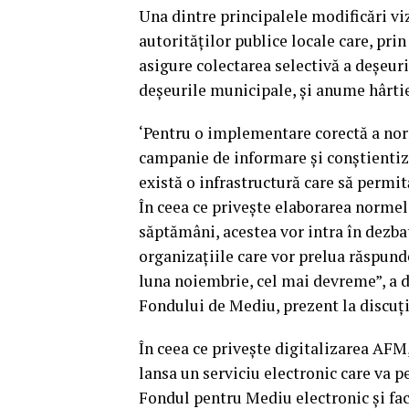
Una dintre principalele modificări vi
autorităţilor publice locale care, prin
asigure colectarea selectivă a deşeuri
deşeurile municipale, şi anume hârtie,
‘Pentru o implementare corectă a nor
campanie de informare şi conştientizar
există o infrastructură care să permi
În ceea ce priveşte elaborarea norme
săptămâni, acestea vor intra în dezbat
organizaţiile care vor prelua răspund
luna noiembrie, cel mai devreme”, a d
Fondului de Mediu, prezent la discuţi
În ceea ce priveşte digitalizarea AFM,
lansa un serviciu electronic care va p
Fondul pentru Mediu electronic şi faci