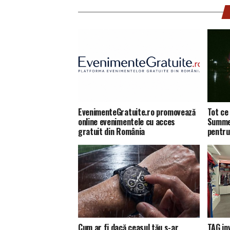
EvenimenteGratuite.ro promovează
Tot ce 
online evenimentele cu acces
Summer
gratuit din România
pentru
Cum ar fi dacă ceasul tău s-ar
TAG in