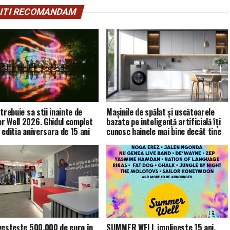
ITI RECOMANDAM
trebuie sa stii inainte de
Mașinile de spălat și uscătoarele
 Well 2026. Ghidul complet
bazate pe inteligență artificială îți
 editia aniversara de 15 ani
cunosc hainele mai bine decât tine
vestește 500.000 de euro în
SUMMER WELL implineste 15 ani.