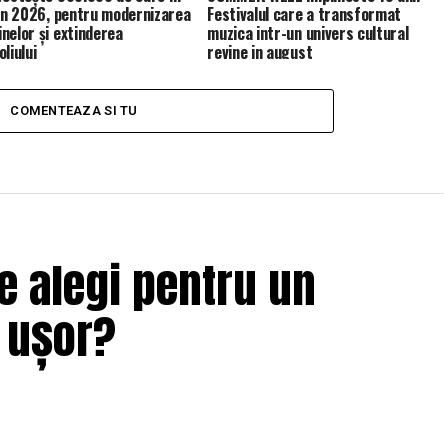
 în 2026, pentru modernizarea
Festivalul care a transformat
nelor și extinderea
muzica intr-un univers cultural
liului
revine in august
COMENTEAZA SI TU
e alegi pentru un
i ușor?