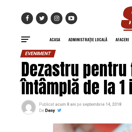
ACASA
ADMINISTRAȚIE LOCALĂ
AFACERI
EVENIMENT
Dezastru pentru 
întâmplă de la 1 
Publicat
acum 8 ani
pe
septembrie 14, 2018
De
Deny