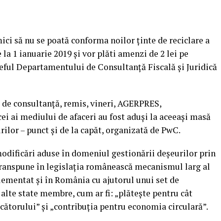
ici să nu se poată conforma noilor ţinte de reciclare a
 la 1 ianuarie 2019 şi vor plăti amenzi de 2 lei pe
eful Departamentului de Consultanţă Fiscală şi Juridică
 de consultanţă, remis, vineri, AGERPRES,
ei ai mediului de afaceri au fost aduşi la aceeaşi masă
rilor – punct şi de la capăt, organizată de PwC.
modificări aduse în domeniul gestionării deşeurilor prin
ranspune în legislaţia românească mecanismul larg al
lementat şi în România cu ajutorul unui set de
alte state membre, cum ar fi: „plăteşte pentru cât
cătorului” şi „contribuţia pentru economia circulară”.