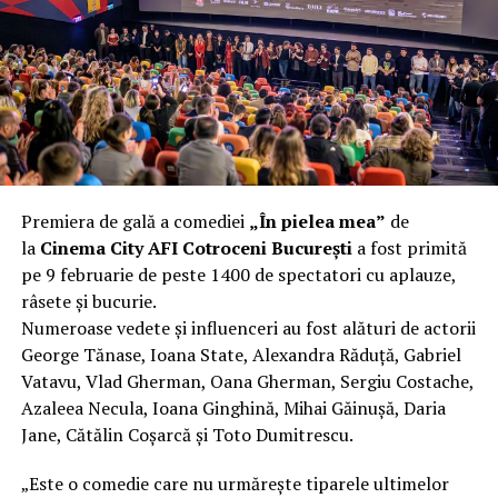
încât nu a mai putut fi pliat. Proprietarul l-a aruncat la
fier vechi a doua zi. Asta ca să fie clar de la început: nu
vorbim despre preferințe estetice, ci despre
funcționalitate reală.
Aluminiul, pe scurt: ușor,
rezistent la coroziune, dar cu
Premiera de gală a comediei
„În pielea mea”
de
nuanțe
la
Cinema City AFI Cotroceni București
a fost primită
pe 9 februarie de peste 1400 de spectatori cu aplauze,
Aluminiul e materialul care apare primul în conversație
râsete și bucurie.
când cineva caută un pavilion ușor. Și pe bună dreptate.
Numeroase vedete și influenceri au fost alături de actorii
Densitatea aluminiului e de aproximativ 2,7 g/cm³, față
George Tănase, Ioana State, Alexandra Răduță, Gabriel
de circa 7,8 g/cm³ pentru oțel. Practic, la un volum
Vatavu, Vlad Gherman, Oana Gherman, Sergiu Costache,
identic, aluminiul cântărește cam o treime din greutatea
Azaleea Necula, Ioana Ginghină, Mihai Găinușă, Daria
oțelului. Pentru oricine transportă, montează și
Jane, Cătălin Coșarcă și Toto Dumitrescu.
demontează frecvent o structură, diferența asta se
simte enorm.
„Este o comedie care nu urmărește tiparele ultimelor