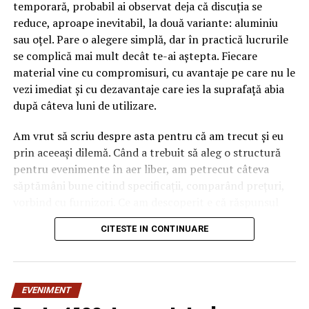
temporară, probabil ai observat deja că discuția se
reduce, aproape inevitabil, la două variante: aluminiu
sau oțel. Pare o alegere simplă, dar în practică lucrurile
se complică mai mult decât te-ai aștepta. Fiecare
material vine cu compromisuri, cu avantaje pe care nu le
vezi imediat și cu dezavantaje care ies la suprafață abia
după câteva luni de utilizare.
Am vrut să scriu despre asta pentru că am trecut și eu
prin aceeași dilemă. Când a trebuit să aleg o structură
pentru evenimente în aer liber, am petrecut câteva
săptămâni bune citind specificații, comparând prețuri,
vorbind cu furnizori. Ce am descoperit e că răspunsul
„corect” depinde mult de context, de cât de des muți
CITESTE IN CONTINUARE
pavilionul și de ce condiții meteo ai de înfruntat.
De ce contează alegerea
EVENIMENT
materialului mai mult decât