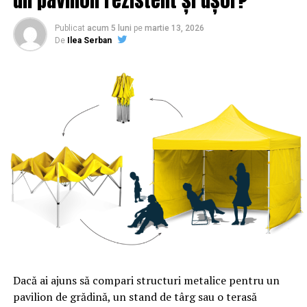
României în vederea numirii în funcţiile de conducere.
Agerpres
Publicat
acum 5 luni
pe
martie 13, 2026
De
Ilea Serban
ARTICOLE PE ACEIASI TEMA:
PRIMA
URMATORUL
„Arma nucleară” de la ProTV a zdrobit TOTUL în cale |
Sibiul de AZI
NU RATATI
Lovitură TOTALĂ pentru Dragnea: Până și cel mai FIDEL
aliat l-a PĂRĂSIT! | Sibiul de AZI
Dacă ai ajuns să compari structuri metalice pentru un
pavilion de grădină, un stand de târg sau o terasă