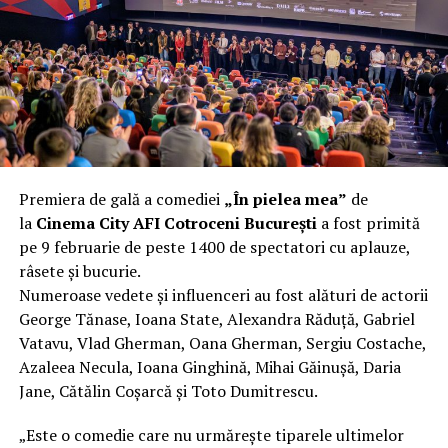
încât nu a mai putut fi pliat. Proprietarul l-a aruncat la
fier vechi a doua zi. Asta ca să fie clar de la început: nu
vorbim despre preferințe estetice, ci despre
funcționalitate reală.
Aluminiul, pe scurt: ușor,
rezistent la coroziune, dar cu
Premiera de gală a comediei
„În pielea mea”
de
nuanțe
la
Cinema City AFI Cotroceni București
a fost primită
pe 9 februarie de peste 1400 de spectatori cu aplauze,
Aluminiul e materialul care apare primul în conversație
râsete și bucurie.
când cineva caută un pavilion ușor. Și pe bună dreptate.
Numeroase vedete și influenceri au fost alături de actorii
Densitatea aluminiului e de aproximativ 2,7 g/cm³, față
George Tănase, Ioana State, Alexandra Răduță, Gabriel
de circa 7,8 g/cm³ pentru oțel. Practic, la un volum
Vatavu, Vlad Gherman, Oana Gherman, Sergiu Costache,
identic, aluminiul cântărește cam o treime din greutatea
Azaleea Necula, Ioana Ginghină, Mihai Găinușă, Daria
oțelului. Pentru oricine transportă, montează și
Jane, Cătălin Coșarcă și Toto Dumitrescu.
demontează frecvent o structură, diferența asta se
simte enorm.
„Este o comedie care nu urmărește tiparele ultimelor