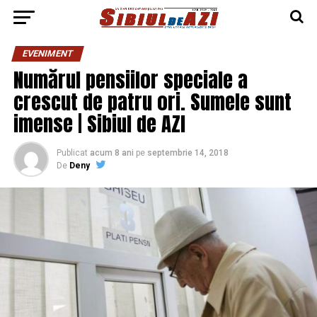
EVENIMENT
Numărul pensiilor speciale a
crescut de patru ori. Sumele sunt
imense | Sibiul de AZI
Publicat
acum 8 ani
pe
septembrie 14, 2018
De
Deny