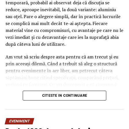
temporară, probabil ai observat deja că discuția se
reduce, aproape inevitabil, la două variante: aluminiu
sau oțel. Pare o alegere simplă, dar în practică lucrurile
se complică mai mult decât te-ai aștepta. Fiecare
material vine cu compromisuri, cu avantaje pe care nu le
vezi imediat și cu dezavantaje care ies la suprafață abia
după câteva luni de utilizare.
Am vrut să scriu despre asta pentru că am trecut și eu
prin aceeași dilemă. Când a trebuit să aleg o structură
pentru evenimente în aer liber, am petrecut câteva
săptămâni bune citind specificații, comparând prețuri,
vorbind cu furnizori. Ce am descoperit e că răspunsul
„corect” depinde mult de context, de cât de des muți
CITESTE IN CONTINUARE
pavilionul și de ce condiții meteo ai de înfruntat.
De ce contează alegerea
EVENIMENT
materialului mai mult decât