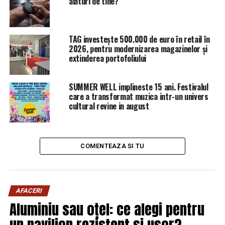
alături de tine?
ARTICOLE PE ACEIASI TEMA:
PRIMA
URMATORUL
TAG investește 500.000 de euro în retail în
Din toate datele reiese că Dragnea a orchestrat
2026, pentru modernizarea magazinelor și
acţiunea din 10 august | Sibiul de AZI
extinderea portofoliului
NU RATATI
Capul corupției în Europa, decorat cu cea mai înaltă
SUMMER WELL implineste 15 ani. Festivalul
distincție oferită de statul român | Sibiul de AZI
care a transformat muzica intr-un univers
cultural revine in august
COMENTEAZA SI TU
AFACERI
Aluminiu sau oțel: ce alegi pentru
un pavilion rezistent și ușor?