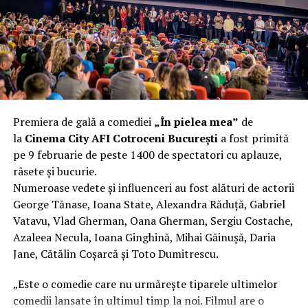
fier vechi a doua zi. Asta ca să fie clar de la început: nu
vorbim despre preferințe estetice, ci despre
funcționalitate reală.
Aluminiul, pe scurt: ușor,
rezistent la coroziune, dar cu
Premiera de gală a comediei
„În pielea mea”
de
nuanțe
la
Cinema City AFI Cotroceni București
a fost primită
pe 9 februarie de peste 1400 de spectatori cu aplauze,
Aluminiul e materialul care apare primul în conversație
râsete și bucurie.
când cineva caută un pavilion ușor. Și pe bună dreptate.
Numeroase vedete și influenceri au fost alături de actorii
Densitatea aluminiului e de aproximativ 2,7 g/cm³, față
George Tănase, Ioana State, Alexandra Răduță, Gabriel
de circa 7,8 g/cm³ pentru oțel. Practic, la un volum
Vatavu, Vlad Gherman, Oana Gherman, Sergiu Costache,
identic, aluminiul cântărește cam o treime din greutatea
Azaleea Necula, Ioana Ginghină, Mihai Găinușă, Daria
oțelului. Pentru oricine transportă, montează și
Jane, Cătălin Coșarcă și Toto Dumitrescu.
demontează frecvent o structură, diferența asta se
simte enorm.
„Este o comedie care nu urmărește tiparele ultimelor
comedii lansate în ultimul timp la noi. Filmul are o