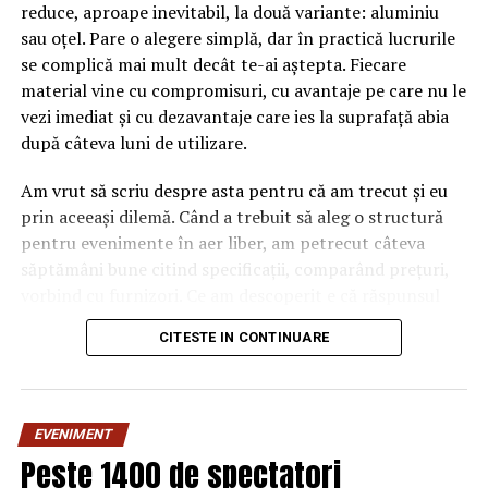
reduce, aproape inevitabil, la două variante: aluminiu
sau oțel. Pare o alegere simplă, dar în practică lucrurile
se complică mai mult decât te-ai aștepta. Fiecare
material vine cu compromisuri, cu avantaje pe care nu le
vezi imediat și cu dezavantaje care ies la suprafață abia
după câteva luni de utilizare.
Am vrut să scriu despre asta pentru că am trecut și eu
prin aceeași dilemă. Când a trebuit să aleg o structură
pentru evenimente în aer liber, am petrecut câteva
săptămâni bune citind specificații, comparând prețuri,
vorbind cu furnizori. Ce am descoperit e că răspunsul
„corect” depinde mult de context, de cât de des muți
CITESTE IN CONTINUARE
pavilionul și de ce condiții meteo ai de înfruntat.
De ce contează alegerea
EVENIMENT
materialului mai mult decât
Peste 1400 de spectatori