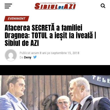
EVENIMENT
Afacerea SECRETĂ a familiei
Dragnea: TOTUL a ieșit la iveală |
Sibiul de AZI
Publicat
acum 8 ani
pe
septembrie 15, 2018
De
Deny