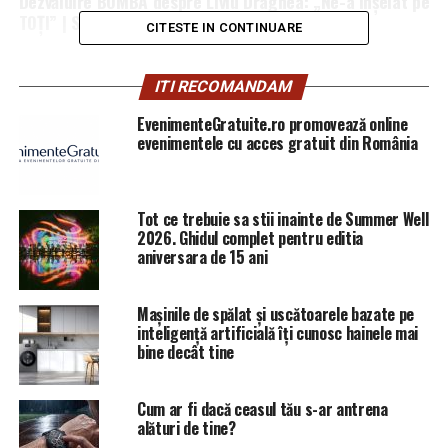
Dezvăluire BOMBĂ despre Liviu Dragnea: „Ne-a înşelat pe
TOȚI” | Sibiul de AZI
CITESTE IN CONTINUARE
ITI RECOMANDAM
EvenimenteGratuite.ro promovează online
evenimentele cu acces gratuit din România
Tot ce trebuie sa stii inainte de Summer Well
2026. Ghidul complet pentru editia
aniversara de 15 ani
Mașinile de spălat și uscătoarele bazate pe
inteligență artificială îți cunosc hainele mai
bine decât tine
Cum ar fi dacă ceasul tău s-ar antrena
alături de tine?