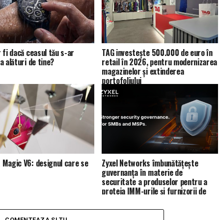
 fi dacă ceasul tău s-ar
TAG investește 500.000 de euro în
a alături de tine?
retail în 2026, pentru modernizarea
magazinelor și extinderea
portofoliului
Magic V6: designul care se
Zyxel Networks îmbunătățește
guvernanța în materie de
securitate a produselor pentru a
proteja IMM-urile și furnizorii de
servicii de gestionare (MSP)
COMENTEAZA SI TU