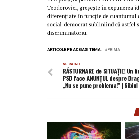
Teodorovici, greşeşte în expunerea id
diferenţiate în funcţie de cuantumul c
social-democrat subliniind că astfel 
discriminatoriu.
ARTICOLE PE ACEIASI TEMA:
PRIMA
NU RATATI
RĂSTURNARE de SITUAȚIE! Un li
PSD face ANUNȚUL despre Dra
„Nu se pune problema!” | Sibiul