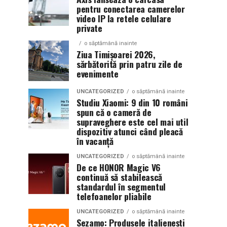
pentru conectarea camerelor
video IP la retele celulare
private
o săptămână inainte
Ziua Timișoarei 2026,
sărbătorită prin patru zile de
evenimente
UNCATEGORIZED
o săptămână inainte
Studiu Xiaomi: 9 din 10 români
spun că o cameră de
supraveghere este cel mai util
dispozitiv atunci când pleacă
în vacanță
UNCATEGORIZED
o săptămână inainte
De ce HONOR Magic V6
continuă să stabilească
standardul în segmentul
telefoanelor pliabile
UNCATEGORIZED
o săptămână inainte
Sezamo: Produsele italienești