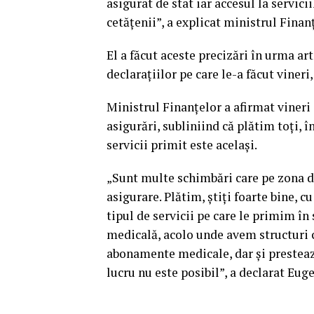
asigurat de stat iar accesul la servici
cetăţenii”, a explicat ministrul Finan
El a făcut aceste precizări în urma ar
declaraţiilor pe care le-a făcut vineri
Ministrul Finanţelor a afirmat vineri 
asigurări, subliniind că plătim toţi, î
servicii primit este acelaşi.
„Sunt multe schimbări care pe zona d
asigurare. Plătim, ştiţi foarte bine, c
tipul de servicii pe care le primim î
medicală, acolo unde avem structuri c
abonamente medicale, dar şi prestează
lucru nu este posibil”, a declarat Eug