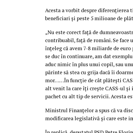
Acesta a vorbit despre diferenţierea 
beneficiari şi peste 5 milioane de plăt
„Nu este corect faţă de dumneavoastr
contribuabil, faţă de români. Se face u
înţeleg că avem 7-8 miliarde de euro 
se duc în continuare, am dat exemplul
aduc nimic în plus unui copil, sau unui 
părinte să stea cu grija dacă îi doarme
mor……În funcţie de cât plăteşti CASS
alt venit la care îţi creşte CASS-ul ş
pachet cu alt tip de servicii. Acesta e
Ministrul Finanţelor a spus că va dis
modificarea legislativă şi care este i
În replică, deputatul PSD Petre Flori