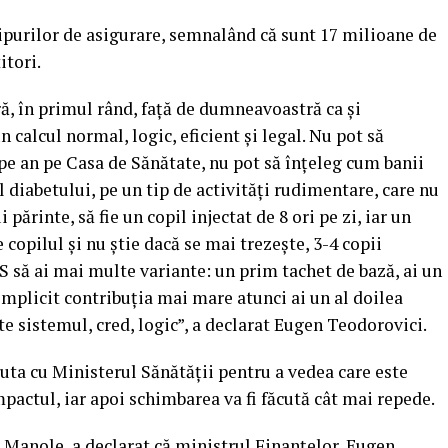
tipurilor de asigurare, semnalând că sunt 17 milioane de
itori.
ă, în primul rând, faţă de dumneavoastră ca şi
n calcul normal, logic, eficient şi legal. Nu pot să
pe an pe Casa de Sănătate, nu pot să înţeleg cum banii
 diabetului, pe un tip de activităţi rudimentare, care nu
părinte, să fie un copil injectat de 8 ori pe zi, iar un
 copilul şi nu ştie dacă se mai trezeşte, 3-4 copii
 să ai mai multe variante: un prim tachet de bază, ai un
i implicit contribuţia mai mare atunci ai un al doilea
ste sistemul, cred, logic”, a declarat Eugen Teodorovici.
cuta cu Ministerul Sănătăţii pentru a vedea care este
mpactul, iar apoi schimbarea va fi făcută cât mai repede.
n Manole, a declarat că ministrul Finanţelor, Eugen