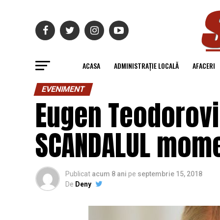
ACASA
ADMINISTRAȚIE LOCALĂ
AFACERI
EVENIMENT
Eugen Teodorovic
SCANDALUL moment
Publicat
acum 8 ani
pe
septembrie 15, 2018
De
Deny