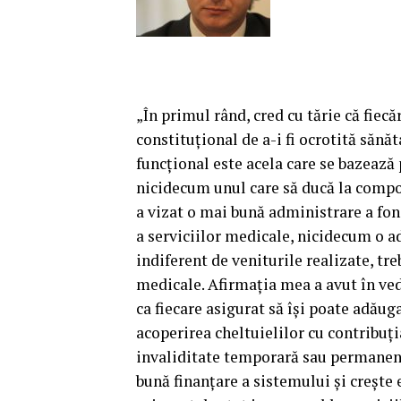
„În primul rând, cred cu tărie că fiecă
constituţional de a-i fi ocrotită sănă
funcţional este acela care se bazează p
nicidecum unul care să ducă la compo
a vizat o mai bună administrare a fon
a serviciilor medicale, nicidecum o ad
indiferent de veniturile realizate, tr
medicale. Afirmaţia mea a avut în ved
ca fiecare asigurat să îşi poate adăug
acoperirea cheltuielilor cu contribuţi
invaliditate temporară sau permanent
bună finanţare a sistemului şi creşte 