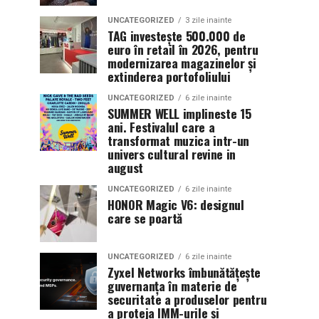
UNCATEGORIZED
3 zile inainte
TAG investește 500.000 de
euro în retail în 2026, pentru
modernizarea magazinelor și
extinderea portofoliului
UNCATEGORIZED
6 zile inainte
SUMMER WELL implineste 15
ani. Festivalul care a
transformat muzica intr-un
univers cultural revine in
august
UNCATEGORIZED
6 zile inainte
HONOR Magic V6: designul
care se poartă
UNCATEGORIZED
6 zile inainte
Zyxel Networks îmbunătățește
guvernanța în materie de
securitate a produselor pentru
a proteja IMM-urile și