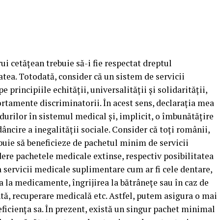
rui cetăţean trebuie să-i fie respectat dreptul
tatea. Totodată, consider că un sistem de servicii
e principiile echităţii, universalităţii şi solidarităţii,
rtamente discriminatorii. În acest sens, declaraţia mea
durilor în sistemul medical şi, implicit, o îmbunătăţire
âncire a inegalităţii sociale.
Consider că toţi românii,
ebuie să beneficieze de pachetul minim de servicii
ere pachetele medicale extinse, respectiv posibilitatea
a servicii medicale suplimentare cum ar fi cele dentare,
a la medicamente, îngrijirea la bătrâneţe sau în caz de
ă, recuperare medicală etc. Astfel, putem asigura o mai
eficienţa sa. În prezent, există un singur pachet minimal