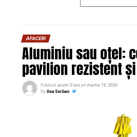
AFACERI
Aluminiu sau oțel: c
pavilion rezistent ș
Publicat
acum 5 luni
pe
martie 13, 2026
De
Ilea Serban