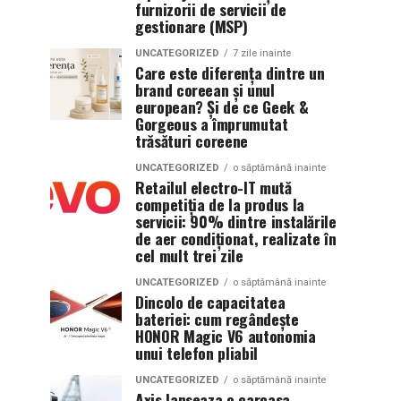
furnizorii de servicii de
gestionare (MSP)
UNCATEGORIZED
7 zile inainte
Care este diferența dintre un
brand coreean și unul
european? Și de ce Geek &
Gorgeous a împrumutat
trăsături coreene
UNCATEGORIZED
o săptămână inainte
Retailul electro-IT mută
competiția de la produs la
servicii: 90% dintre instalările
de aer condiționat, realizate în
cel mult trei zile
UNCATEGORIZED
o săptămână inainte
Dincolo de capacitatea
bateriei: cum regândește
HONOR Magic V6 autonomia
unui telefon pliabil
UNCATEGORIZED
o săptămână inainte
Axis lanseaza o carcasa