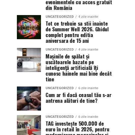
evenimentele cu acces gratuit
din România
UNCATEGORIZED
4 zile inainte
Tot ce trebuie sa stii inainte
de Summer Well 2026. Ghidul
complet pentru editia
aniversara de 15 ani
UNCATEGORIZED
4 zile inainte
Mașinile de spălat și
uscătoarele bazate pe
inteligență artificială îți
cunosc hainele mai bine decât
tine
UNCATEGORIZED
6 zile inainte
Cum ar fi dacă ceasul tău s-ar
antrena alături de tine?
UNCATEGORIZED
6 zile inainte
TAG investește 500.000 de
euro în retail în 2026, pentru
modernizarea magazinelor și