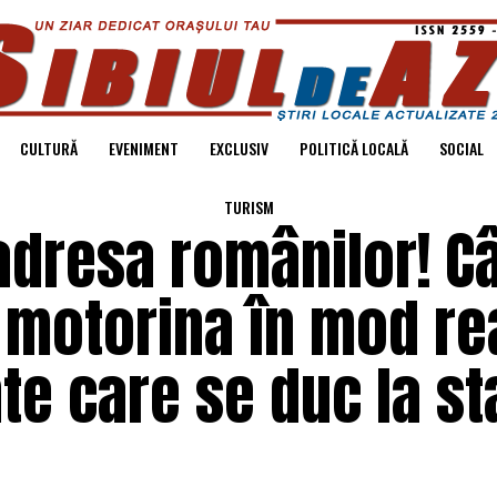
CULTURĂ
EVENIMENT
EXCLUSIV
POLITICĂ LOCALĂ
SOCIAL
TURISM
 adresa românilor! Câ
 motorina în mod rea
e care se duc la sta