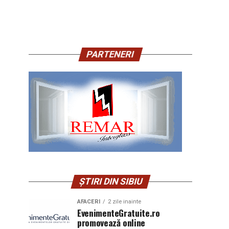
PARTENERI
ȘTIRI DIN SIBIU
AFACERI
2 zile inainte
EvenimenteGratuite.ro
promovează online