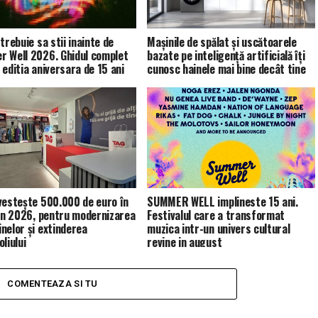
trebuie sa stii inainte de
Mașinile de spălat și uscătoarele
 Well 2026. Ghidul complet
bazate pe inteligență artificială îți
 editia aniversara de 15 ani
cunosc hainele mai bine decât tine
vestește 500.000 de euro în
SUMMER WELL implineste 15 ani.
 în 2026, pentru modernizarea
Festivalul care a transformat
nelor și extinderea
muzica intr-un univers cultural
liului
revine in august
COMENTEAZA SI TU