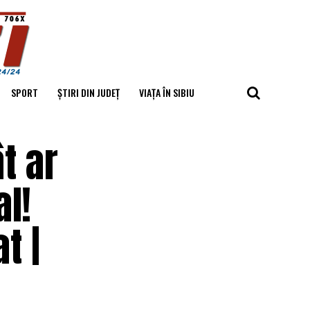
SPORT
ȘTIRI DIN JUDEȚ
VIAȚA ÎN SIBIU
t ar
l!
t |