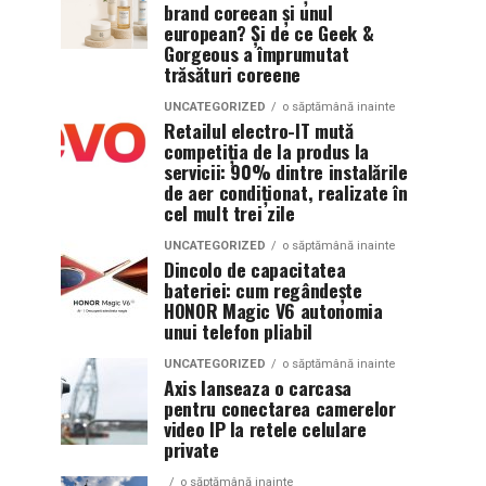
brand coreean și unul
european? Și de ce Geek &
Gorgeous a împrumutat
trăsături coreene
UNCATEGORIZED
o săptămână inainte
Retailul electro-IT mută
competiția de la produs la
servicii: 90% dintre instalările
de aer condiționat, realizate în
cel mult trei zile
UNCATEGORIZED
o săptămână inainte
Dincolo de capacitatea
bateriei: cum regândește
HONOR Magic V6 autonomia
unui telefon pliabil
UNCATEGORIZED
o săptămână inainte
Axis lanseaza o carcasa
pentru conectarea camerelor
video IP la retele celulare
private
o săptămână inainte