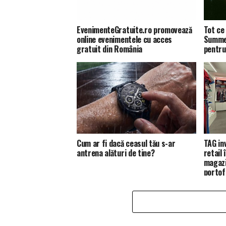
EvenimenteGratuite.ro promovează
Tot ce 
online evenimentele cu acces
Summer
gratuit din România
pentru
Cum ar fi dacă ceasul tău s-ar
TAG in
antrena alături de tine?
retail
magazi
portofo