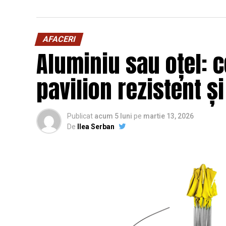
AFACERI
Aluminiu sau oțel: c
pavilion rezistent ș
Publicat
acum 5 luni
pe
martie 13, 2026
De
Ilea Serban