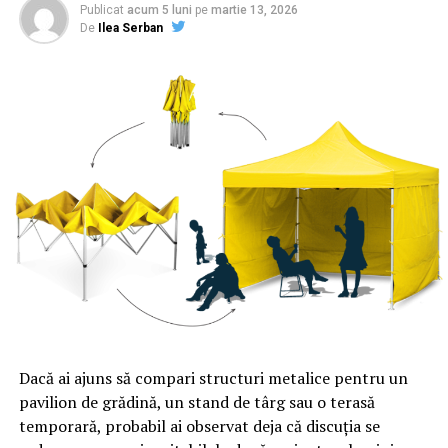
desfăşura activitatea într-o clinică dotată cu cel mai
Publicat
acum 5 luni
pe
martie 13, 2026
De
Ilea Serban
modern instrumentar de chirurgie laparoscopică şi
robotică şi continuând cu şansă de a urmă cursuri de
pregătire în chirurgia laparoscopică şi robotică în
diverse ţări că Italia, Franţa, Coreea, SUA.
Dacă ai ajuns să compari structuri metalice pentru un
pavilion de grădină, un stand de târg sau o terasă
temporară, probabil ai observat deja că discuția se