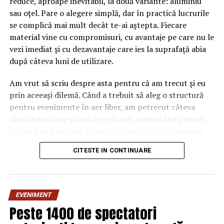
reduce, aproape inevitabil, la două variante: aluminiu
sau oțel. Pare o alegere simplă, dar în practică lucrurile
se complică mai mult decât te-ai aștepta. Fiecare
material vine cu compromisuri, cu avantaje pe care nu le
vezi imediat și cu dezavantaje care ies la suprafață abia
după câteva luni de utilizare.
Dumnealui a fost printre primii care a înţeles
Am vrut să scriu despre asta pentru că am trecut și eu
importanţa supraspecializarii într-un anumit domeniu,
prin aceeași dilemă. Când a trebuit să aleg o structură
astfel, pe toţi cei ce am lucrat cu dumnealui ne-a
pentru evenimente în aer liber, am petrecut câteva
îndreptat spre un anumit domeniu: chirurgie minimal
săptămâni bune citind specificații, comparând prețuri,
invazivă, chirurgie de transplant sau chirurgie
vorbind cu furnizori. Ce am descoperit e că răspunsul
pancreatică. Apariţia chirurgiei robotice a permis
„corect” depinde mult de context, de cât de des muți
extinderea indicaţiilor chirurgiei minimal invazive , astfel
CITESTE IN CONTINUARE
pavilionul și de ce condiții meteo ai de înfruntat.
cele mai dificile intervenţii din chirurgia generală –cele
efectuate pentru patologia hepatobiliopancreatică au
De ce contează alegerea
putut fi efectuate prin abord minimal invaziv.
După 10
EVENIMENT
ani de chirurgie robotică în Institulul nostru au fost
materialului mai mult decât
Peste 1400 de spectatori
efectuate peste o mie de intervenţii chirurgicale
crezi
robotice, din acestea peste 50 % proceduri cu viza