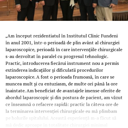
„Am început rezidentiatul în Institutul Clinic Fundeni
în anul 2001, într-o perioadă de plin avânt al chirurgiei
laparoscopice, perioadă în care intervenţiile chirurgicale
s-au dezvoltat în paralel cu progresul tehnologic.
Practic, introducerea fiecărui instrument nou a permis
extinderea indicaţiilor şi dificulatii procedurilor
laparoscopice. A fost o perioada frumoasă, în care se
muncea mult şi cu entuziasm, de multe ori până la ore
înaintate.
Am beneficiat de avantajele imense oferite de
abordul laparoscopic şi din postura de pacient, am văzut
ce înseamnă o refacere rapidă: practic la câteva ore de
la terminarea intervenţiei chirurgicale eu mă plimbam
pe holurile spitalului. Această experienţă m-a făcut să
mă dedic aproape în totalitate chirurgiei minimal