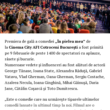
fier vechi a doua zi. Asta ca să fie clar de la început: nu
hepatice, proctocolectomii restaurative ,
vorbim despre preferințe estetice, ci despre
splenopancreatectomii, abordul patologiei benigne a
funcționalitate reală.
joncţiunii esogastrice, splenectomii totale şi parţiale,
suprarenalectomii, intervenţii pentru cancer de col
Aluminiul, pe scurt: ușor,
uterin, rezecţii hepatice sau esofegactomii.
rezistent la coroziune, dar cu
Cea mai complexă intervenţie
Premiera de gală a comediei
„În pielea mea”
de
nuanțe
la
Cinema City AFI Cotroceni București
a fost primită
chirurgicală dupa transplantul
pe 9 februarie de peste 1400 de spectatori cu aplauze,
Aluminiul e materialul care apare primul în conversație
hepatic
râsete și bucurie.
când cineva caută un pavilion ușor. Și pe bună dreptate.
Numeroase vedete și influenceri au fost alături de actorii
Densitatea aluminiului e de aproximativ 2,7 g/cm³, față
Oana Stănciulea îşi aminteşte de cea mai dificilă
George Tănase, Ioana State, Alexandra Răduță, Gabriel
de circa 7,8 g/cm³ pentru oțel. Practic, la un volum
intervenţie chirurgicală, la care a participat şi o face cu
Vatavu, Vlad Gherman, Oana Gherman, Sergiu Costache,
identic, aluminiul cântărește cam o treime din greutatea
zâmbetul pe buze, pentru că rezultatul a fost unul
Azaleea Necula, Ioana Ginghină, Mihai Găinușă, Daria
oțelului. Pentru oricine transportă, montează și
spectaculos. Un om a fost întors din drumul spre
Jane, Cătălin Coșarcă și Toto Dumitrescu.
demontează frecvent o structură, diferența asta se
moarte practic.
simte enorm.
„Este o comedie care nu urmărește tiparele ultimelor
„Cea mai dificilă intervenţie chirurgicală la care am
comedii lansate în ultimul timp la noi. Filmul are o
Un alt avantaj greu de ignorat e rezistența naturală la