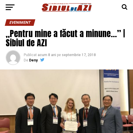
EVENIMENT
„Pentru mine a făcut a minune…” |
Sibiul de AZI
Publicat
acum 8 ani
pe
septembrie 17, 2018
De
Deny