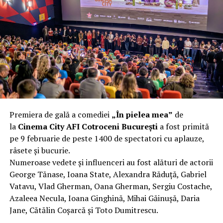
complet după o rafală de vânt care probabil nu depășea
40 km/h. Nu s-a prăbușit, dar s-a deformat atât de tare
încât nu a mai putut fi pliat. Proprietarul l-a aruncat la
fier vechi a doua zi. Asta ca să fie clar de la început: nu
vorbim despre preferințe estetice, ci despre
funcționalitate reală.
Aluminiul, pe scurt: ușor,
rezistent la coroziune, dar cu
Premiera de gală a comediei
„În pielea mea”
de
nuanțe
la
Cinema City AFI Cotroceni București
a fost primită
pe 9 februarie de peste 1400 de spectatori cu aplauze,
Aluminiul e materialul care apare primul în conversație
râsete și bucurie.
când cineva caută un pavilion ușor. Și pe bună dreptate.
Numeroase vedete și influenceri au fost alături de actorii
Densitatea aluminiului e de aproximativ 2,7 g/cm³, față
George Tănase, Ioana State, Alexandra Răduță, Gabriel
de circa 7,8 g/cm³ pentru oțel. Practic, la un volum
Vatavu, Vlad Gherman, Oana Gherman, Sergiu Costache,
identic, aluminiul cântărește cam o treime din greutatea
Azaleea Necula, Ioana Ginghină, Mihai Găinușă, Daria
oțelului. Pentru oricine transportă, montează și
Jane, Cătălin Coșarcă și Toto Dumitrescu.
demontează frecvent o structură, diferența asta se