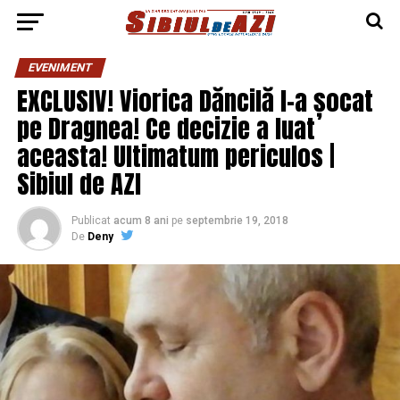
EVENIMENT
EXCLUSIV! Viorica Dăncilă l-a șocat
pe Dragnea! Ce decizie a luat
aceasta! Ultimatum periculos |
Sibiul de AZI
Publicat
acum 8 ani
pe
septembrie 19, 2018
De
Deny