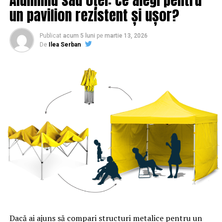
un pavilion rezistent și ușor?
Publicat
acum 5 luni
pe
martie 13, 2026
De
Ilea Serban
Acesta din urmă are o susţinere serioasă din zona
serviciilor de informaţii. Tatăl său este fost ambasador,
iar fratele ofiţer SRI. De altfel, Negrescu s-a trezit
europarlamentar la doar 31 de ani şi apoi ministru, fără
să aibă prea multă activitate în PSD. Un alt nume pe
care Dragnea încă îl ia în calcul este Carmen Dan, doar
că aceasta ar fi carne de tun pentru Iohannis, care ar
avea foarte multe motive să o respingă şi ar avea şi
subiect pentru a-şi face campanie.
Lista este însă deschisă şi probabil în curând un nume
complet neaşteptat ne va lua din nou prin surprindere.
Dacă ai ajuns să compari structuri metalice pentru un