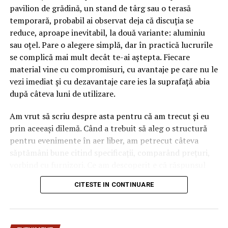
Doar că se apropie preşedinţia la Consiliul UE şi nu prea
pavilion de grădină, un stand de târg sau o terasă
mai este loc de glume sinistre din partea social
temporară, probabil ai observat deja că discuția se
democraţilor pentru că nici partenerii noştri externi nu
reduce, aproape inevitabil, la două variante: aluminiu
mai sunt dispuşi să lase totul la voia întâmplării.
sau oțel. Pare o alegere simplă, dar în practică lucrurile
se complică mai mult decât te-ai aștepta. Fiecare
material vine cu compromisuri, cu avantaje pe care nu le
vezi imediat și cu dezavantaje care ies la suprafață abia
În această ecuaţie, există o singură certitudine: că
după câteva luni de utilizare.
Viorica Dăncilă îşi doreşte să plece de la conducerea
Guvernului şi că zilele ei în fruntea executivului sunt
Am vrut să scriu despre asta pentru că am trecut și eu
numărate. Dacă Dragnea va rezista la conducerea PSD,
prin aceeași dilemă. Când a trebuit să aleg o structură
impunându-i „supusei ” sale proiectul aministiei şi
pentru evenimente în aer liber, am petrecut câteva
graţierii înainte de plecare, atunci el va avea în
săptămâni bune citind specificații, comparând prețuri,
continuare un cuvânt greu de spus în alegerea
vorbind cu furnizori. Ce am descoperit e că răspunsul
premierului. Dacă nu, cariera lui politică se încheie şi va
„corect” depinde mult de context, de cât de des muți
intra în tomberonul istoriei şefilor PSD, care s-au
CITESTE IN CONTINUARE
pavilionul și de ce condiții meteo ai de înfruntat.
îngropat singuri prin negocieri la mai multe capete.
De ce contează alegerea
ARTICOLE PE ACEIASI TEMA:
PRIMA