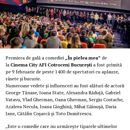
încât nu a mai putut fi pliat. Proprietarul l-a aruncat la
fier vechi a doua zi. Asta ca să fie clar de la început: nu
vorbim despre preferințe estetice, ci despre
funcționalitate reală.
Aluminiul, pe scurt: ușor,
rezistent la coroziune, dar cu
Premiera de gală a comediei
„În pielea mea”
de
nuanțe
la
Cinema City AFI Cotroceni București
a fost primită
pe 9 februarie de peste 1400 de spectatori cu aplauze,
Aluminiul e materialul care apare primul în conversație
râsete și bucurie.
când cineva caută un pavilion ușor. Și pe bună dreptate.
Numeroase vedete și influenceri au fost alături de actorii
Densitatea aluminiului e de aproximativ 2,7 g/cm³, față
George Tănase, Ioana State, Alexandra Răduță, Gabriel
de circa 7,8 g/cm³ pentru oțel. Practic, la un volum
Vatavu, Vlad Gherman, Oana Gherman, Sergiu Costache,
identic, aluminiul cântărește cam o treime din greutatea
Azaleea Necula, Ioana Ginghină, Mihai Găinușă, Daria
oțelului. Pentru oricine transportă, montează și
Jane, Cătălin Coșarcă și Toto Dumitrescu.
demontează frecvent o structură, diferența asta se
simte enorm.
„Este o comedie care nu urmărește tiparele ultimelor