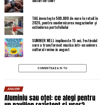
alături de tine?
Legea care dă liber la vânzarea de medicamente.
Farmaciile sunt amenințate | Sibiul de AZI
NU RATATI
TAG investește 500.000 de euro în retail în
Dragnea, mai rău ca Viktor Orban din Ungaria | Sibiul de
2026, pentru modernizarea magazinelor și
AZI
extinderea portofoliului
SUMMER WELL implineste 15 ani. Festivalul
care a transformat muzica intr-un univers
cultural revine in august
COMENTEAZA SI TU
AFACERI
Aluminiu sau oțel: ce alegi pentru
un pavilion rezistent și ușor?