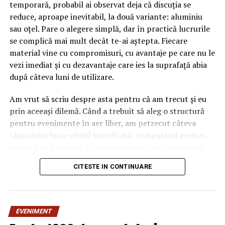
temporară, probabil ai observat deja că discuția se
reduce, aproape inevitabil, la două variante: aluminiu
sau oțel. Pare o alegere simplă, dar în practică lucrurile
se complică mai mult decât te-ai aștepta. Fiecare
material vine cu compromisuri, cu avantaje pe care nu le
vezi imediat și cu dezavantaje care ies la suprafață abia
după câteva luni de utilizare.
Am vrut să scriu despre asta pentru că am trecut și eu
prin aceeași dilemă. Când a trebuit să aleg o structură
pentru evenimente în aer liber, am petrecut câteva
săptămâni bune citind specificații, comparând prețuri,
vorbind cu furnizori. Ce am descoperit e că răspunsul
„corect” depinde mult de context, de cât de des muți
CITESTE IN CONTINUARE
pavilionul și de ce condiții meteo ai de înfruntat.
De ce contează alegerea
EVENIMENT
materialului mai mult decât