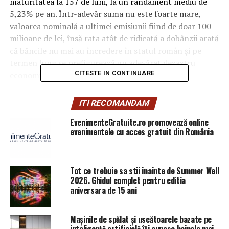
maturitatea la 157 de luni, la un randament mediu de
5,23% pe an. Într-adevăr suma nu este foarte mare,
valoarea nominală a ultimei emisiunii fiind de doar 100
milioane de lei, însă rata atât de ridicată a dobânzii arată
că băncile nu mai au încredere în statul român şi pe
termen lung se prefigurează un adevărat dezastru
CITESTE IN CONTINUARE
economic pentru noi.
Potrivit unor surse guvernamentale, până în decembrie
ITI RECOMANDAM
2018, Guvernul ar avea nevoie de 13 MILIARDE de lei,
EvenimenteGratuite.ro promovează online
bani pe care nimeni nu ştie de unde să-i aducă la bugetul
evenimentele cu acces gratuit din România
statului. Ministrul Finanţelor, Eugen Orlando
Teodorovici i-ar fi cerut şefului ANAF, Ionuţ Mişa să facă
rost de aceşti bani, însă Mişa i-ar fi replicat că nu poate
Tot ce trebuie sa stii inainte de Summer Well
obţine mai mult de 6 MILIARDE de lei. Presiunea este în
2026. Ghidul complet pentru editia
acest moment foarte mare şi cei de la Fisc ar intenţiona
aniversara de 15 ani
să înăsprească şi mai mult controalele la firme şi a
aplica amenzi pentru a reuşi să reducă din deficitul care
Mașinile de spălat și uscătoarele bazate pe
există astăzi la Guvern.