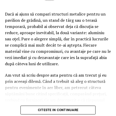
Dacă ai ajuns să compari structuri metalice pentru un
pavilion de grădină, un stand de târg sau o terasă
temporară, probabil ai observat deja că discuția se
reduce, aproape inevitabil, la două variante: aluminiu
sau oțel. Pare o alegere simplă, dar în practică lucrurile
se complică mai mult decât te-ai aștepta. Fiecare
material vine cu compromisuri, cu avantaje pe care nu le
vezi imediat și cu dezavantaje care ies la suprafață abia
după câteva luni de utilizare.
Am vrut să scriu despre asta pentru că am trecut și eu
prin aceeași dilemă. Când a trebuit să aleg o structură
pentru evenimente în aer liber, am petrecut câteva
săptămâni bune citind specificații, comparând prețuri,
vorbind cu furnizori. Ce am descoperit e că răspunsul
„corect” depinde mult de context, de cât de des muți
CITESTE IN CONTINUARE
pavilionul și de ce condiții meteo ai de înfruntat.