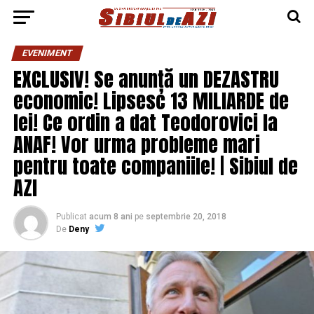
EVENIMENT
EXCLUSIV! Se anunță un DEZASTRU
economic! Lipsesc 13 MILIARDE de
lei! Ce ordin a dat Teodorovici la
ANAF! Vor urma probleme mari
pentru toate companiile! | Sibiul de
AZI
Publicat
acum 8 ani
pe
septembrie 20, 2018
De
Deny