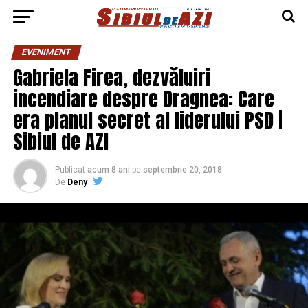
EVENIMENT
Gabriela Firea, dezvăluiri
incendiare despre Dragnea: Care
era planul secret al liderului PSD |
Sibiul de AZI
Publicat
acum 8 ani
pe
septembrie 20, 2018
De
Deny