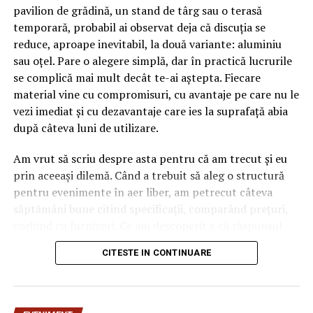
pavilion de grădină, un stand de târg sau o terasă
temporară, probabil ai observat deja că discuția se
reduce, aproape inevitabil, la două variante: aluminiu
sau oțel. Pare o alegere simplă, dar în practică lucrurile
se complică mai mult decât te-ai aștepta. Fiecare
material vine cu compromisuri, cu avantaje pe care nu le
vezi imediat și cu dezavantaje care ies la suprafață abia
după câteva luni de utilizare.
Am vrut să scriu despre asta pentru că am trecut și eu
prin aceeași dilemă. Când a trebuit să aleg o structură
pentru evenimente în aer liber, am petrecut câteva
săptămâni bune citind specificații, comparând prețuri,
vorbind cu furnizori. Ce am descoperit e că răspunsul
„corect” depinde mult de context, de cât de des muți
CITESTE IN CONTINUARE
pavilionul și de ce condiții meteo ai de înfruntat.
De ce contează alegerea