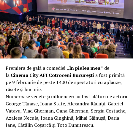
complet după o rafală de vânt care probabil nu depășea
40 km/h. Nu s-a prăbușit, dar s-a deformat atât de tare
încât nu a mai putut fi pliat. Proprietarul l-a aruncat la
fier vechi a doua zi. Asta ca să fie clar de la început: nu
vorbim despre preferințe estetice, ci despre
funcționalitate reală.
Aluminiul, pe scurt: ușor,
rezistent la coroziune, dar cu
Premiera de gală a comediei
„În pielea mea”
de
nuanțe
la
Cinema City AFI Cotroceni București
a fost primită
pe 9 februarie de peste 1400 de spectatori cu aplauze,
Aluminiul e materialul care apare primul în conversație
râsete și bucurie.
când cineva caută un pavilion ușor. Și pe bună dreptate.
Numeroase vedete și influenceri au fost alături de actorii
Densitatea aluminiului e de aproximativ 2,7 g/cm³, față
George Tănase, Ioana State, Alexandra Răduță, Gabriel
de circa 7,8 g/cm³ pentru oțel. Practic, la un volum
Vatavu, Vlad Gherman, Oana Gherman, Sergiu Costache,
identic, aluminiul cântărește cam o treime din greutatea
Azaleea Necula, Ioana Ginghină, Mihai Găinușă, Daria
oțelului. Pentru oricine transportă, montează și
Jane, Cătălin Coșarcă și Toto Dumitrescu.
demontează frecvent o structură, diferența asta se