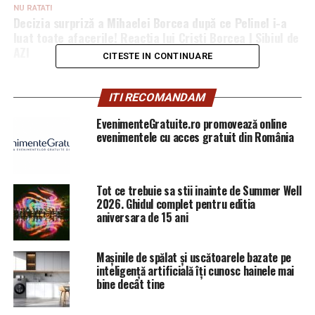
NU RATATI
Decizia surpriză a Mihaelei Borcea după ce Pelinel i-a
luat toate afacerile! Reacția lui Cristi Borcea | Sibiul de
AZI
CITESTE IN CONTINUARE
ITI RECOMANDAM
EvenimenteGratuite.ro promovează online
evenimentele cu acces gratuit din România
Tot ce trebuie sa stii inainte de Summer Well
2026. Ghidul complet pentru editia
aniversara de 15 ani
Mașinile de spălat și uscătoarele bazate pe
inteligență artificială îți cunosc hainele mai
bine decât tine