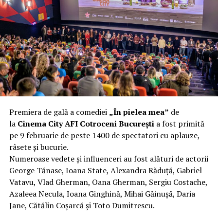
complet după o rafală de vânt care probabil nu depășea
40 km/h. Nu s-a prăbușit, dar s-a deformat atât de tare
încât nu a mai putut fi pliat. Proprietarul l-a aruncat la
fier vechi a doua zi. Asta ca să fie clar de la început: nu
vorbim despre preferințe estetice, ci despre
funcționalitate reală.
Aluminiul, pe scurt: ușor,
rezistent la coroziune, dar cu
Premiera de gală a comediei
„În pielea mea”
de
nuanțe
la
Cinema City AFI Cotroceni București
a fost primită
pe 9 februarie de peste 1400 de spectatori cu aplauze,
Aluminiul e materialul care apare primul în conversație
râsete și bucurie.
când cineva caută un pavilion ușor. Și pe bună dreptate.
Numeroase vedete și influenceri au fost alături de actorii
Densitatea aluminiului e de aproximativ 2,7 g/cm³, față
George Tănase, Ioana State, Alexandra Răduță, Gabriel
de circa 7,8 g/cm³ pentru oțel. Practic, la un volum
Vatavu, Vlad Gherman, Oana Gherman, Sergiu Costache,
identic, aluminiul cântărește cam o treime din greutatea
Azaleea Necula, Ioana Ginghină, Mihai Găinușă, Daria
oțelului. Pentru oricine transportă, montează și
Jane, Cătălin Coșarcă și Toto Dumitrescu.
demontează frecvent o structură, diferența asta se