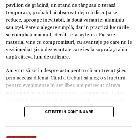
pavilion de grădină, un stand de târg sau o terasă
temporară, probabil ai observat deja că discuția se
reduce, aproape inevitabil, la două variante: aluminiu
sau oțel. Pare o alegere simplă, dar în practică lucrurile
se complică mai mult decât te-ai aștepta. Fiecare
material vine cu compromisuri, cu avantaje pe care nu le
vezi imediat și cu dezavantaje care ies la suprafață abia
după câteva luni de utilizare.
Am vrut să scriu despre asta pentru că am trecut și eu
prin aceeași dilemă. Când a trebuit să aleg o structură
pentru evenimente în aer liber, am petrecut câteva
săptămâni bune citind specificații, comparând prețuri,
vorbind cu furnizori. Ce am descoperit e că răspunsul
„corect” depinde mult de context, de cât de des muți
CITESTE IN CONTINUARE
pavilionul și de ce condiții meteo ai de înfruntat.
De ce contează alegerea