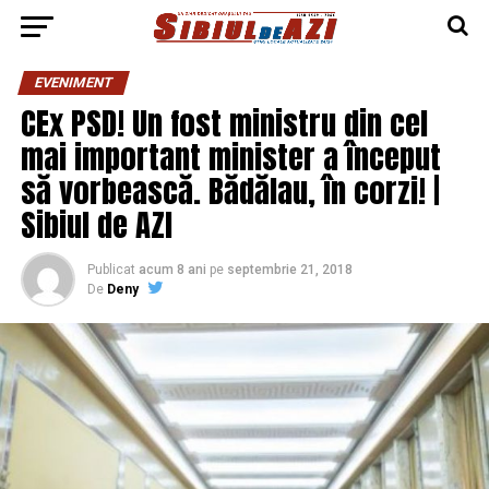
EVENIMENT
CEx PSD! Un fost ministru din cel
mai important minister a început
să vorbească. Bădălau, în corzi! |
Sibiul de AZI
Publicat
acum 8 ani
pe
septembrie 21, 2018
De
Deny