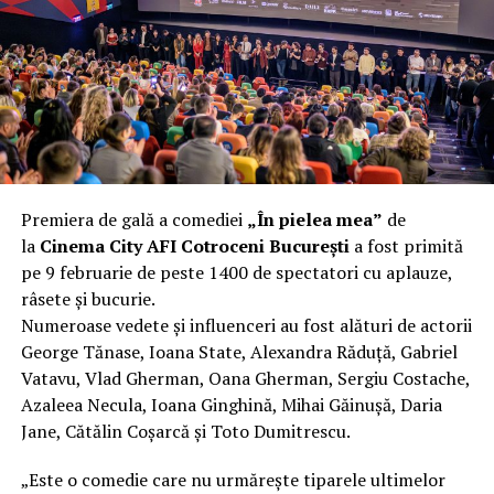
încât nu a mai putut fi pliat. Proprietarul l-a aruncat la
fier vechi a doua zi. Asta ca să fie clar de la început: nu
vorbim despre preferințe estetice, ci despre
funcționalitate reală.
Aluminiul, pe scurt: ușor,
rezistent la coroziune, dar cu
Premiera de gală a comediei
„În pielea mea”
de
nuanțe
la
Cinema City AFI Cotroceni București
a fost primită
pe 9 februarie de peste 1400 de spectatori cu aplauze,
Aluminiul e materialul care apare primul în conversație
râsete și bucurie.
când cineva caută un pavilion ușor. Și pe bună dreptate.
Numeroase vedete și influenceri au fost alături de actorii
Densitatea aluminiului e de aproximativ 2,7 g/cm³, față
George Tănase, Ioana State, Alexandra Răduță, Gabriel
de circa 7,8 g/cm³ pentru oțel. Practic, la un volum
Vatavu, Vlad Gherman, Oana Gherman, Sergiu Costache,
identic, aluminiul cântărește cam o treime din greutatea
Azaleea Necula, Ioana Ginghină, Mihai Găinușă, Daria
oțelului. Pentru oricine transportă, montează și
Jane, Cătălin Coșarcă și Toto Dumitrescu.
demontează frecvent o structură, diferența asta se
simte enorm.
„Este o comedie care nu urmărește tiparele ultimelor