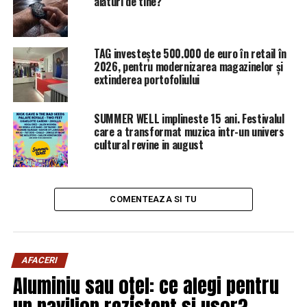
alături de tine?
TAG investește 500.000 de euro în retail în
2026, pentru modernizarea magazinelor și
extinderea portofoliului
SUMMER WELL implineste 15 ani. Festivalul
care a transformat muzica intr-un univers
cultural revine in august
COMENTEAZA SI TU
AFACERI
Aluminiu sau oțel: ce alegi pentru
un pavilion rezistent și ușor?