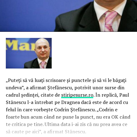
„Puteţi să vă luaţi scrisoare şi punctele şi să vi le băgaţi
undeva”, a afirmat Ştefănescu, potrivit unor surse din
cadrul şedinţei, citate de
stiripesurse.ro
. În replică, Paul
Stănescu l-a întrebat pe Dragnea dacă este de acord cu
felul în care vorbeşte Codrin Ştefănescu. „Codrin e
foarte bun acum când ne pune la punct, nu era OK când
te critica pe tine. Ultima data i-ai zis că nu prea avea ce
să caute pe aici”, a afirmat Stănescu.