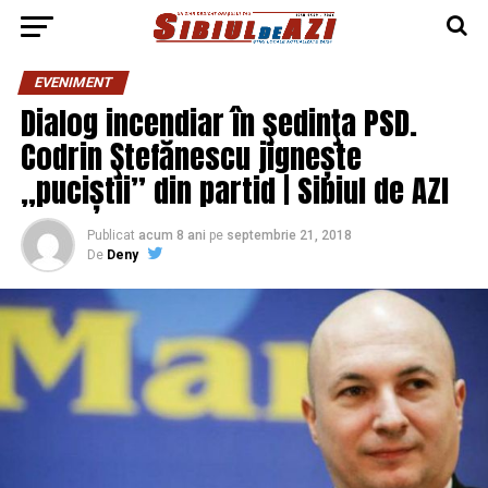
EVENIMENT
Dialog incendiar în şedinţa PSD.
Codrin Ştefănescu jignește
„puciștii” din partid | Sibiul de AZI
Publicat
acum 8 ani
pe
septembrie 21, 2018
De
Deny