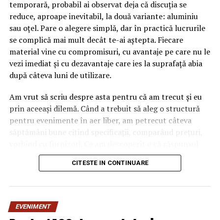
temporară, probabil ai observat deja că discuția se
reduce, aproape inevitabil, la două variante: aluminiu
sau oțel. Pare o alegere simplă, dar în practică lucrurile
se complică mai mult decât te-ai aștepta. Fiecare
material vine cu compromisuri, cu avantaje pe care nu le
vezi imediat și cu dezavantaje care ies la suprafață abia
după câteva luni de utilizare.
Am vrut să scriu despre asta pentru că am trecut și eu
prin aceeași dilemă. Când a trebuit să aleg o structură
pentru evenimente în aer liber, am petrecut câteva
săptămâni bune citind specificații, comparând prețuri,
vorbind cu furnizori. Ce am descoperit e că răspunsul
„corect” depinde mult de context, de cât de des muți
CITESTE IN CONTINUARE
pavilionul și de ce condiții meteo ai de înfruntat.
De ce contează alegerea
EVENIMENT
materialului mai mult decât