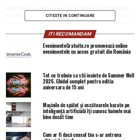
Liviu Dragnea a răspuns că secretarul general adjunct
are dreptul să vorbească în şedinţa CExN pentru că este
CITESTE IN CONTINUARE
„una dintre vocile de bază ale partidului” la televizor.
ITI RECOMANDAM
ARTICOLE PE ACEIASI TEMA:
PRIMA
EvenimenteGratuite.ro promovează online
evenimentele cu acces gratuit din România
URMATORUL
S-a decis SOARTA lui Dragnea. Ce au stabilit membrii
PSD? | Sibiul de AZI
Tot ce trebuie sa stii inainte de Summer Well
NU RATATI
România este vizată! Rușii sunt cu ochii pe noi. Deja au
2026. Ghidul complet pentru editia
instalat rachetele | Sibiul de AZI
aniversara de 15 ani
Mașinile de spălat și uscătoarele bazate pe
inteligență artificială îți cunosc hainele mai
bine decât tine
Cum ar fi dacă ceasul tău s-ar antrena