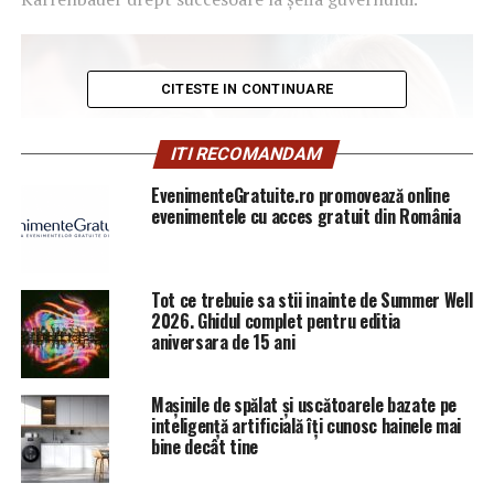
CITESTE IN CONTINUARE
ITI RECOMANDAM
EvenimenteGratuite.ro promovează online
evenimentele cu acces gratuit din România
Tot ce trebuie sa stii inainte de Summer Well
2026. Ghidul complet pentru editia
aniversara de 15 ani
Mașinile de spălat și uscătoarele bazate pe
inteligență artificială îți cunosc hainele mai
bine decât tine
Desemnată de media drept favorita cancelarului pentru
a-i urma în funcţie, Kramp-Karrenbauer a respins