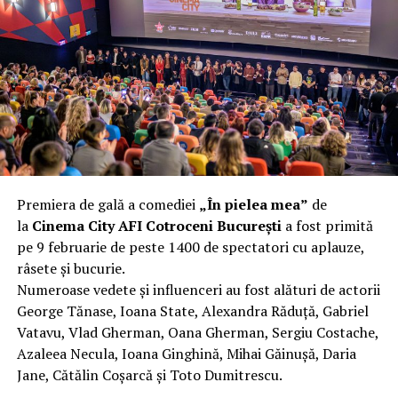
complet după o rafală de vânt care probabil nu depășea
40 km/h. Nu s-a prăbușit, dar s-a deformat atât de tare
încât nu a mai putut fi pliat. Proprietarul l-a aruncat la
fier vechi a doua zi. Asta ca să fie clar de la început: nu
vorbim despre preferințe estetice, ci despre
funcționalitate reală.
Aluminiul, pe scurt: ușor,
rezistent la coroziune, dar cu
Premiera de gală a comediei
„În pielea mea”
de
nuanțe
la
Cinema City AFI Cotroceni București
a fost primită
pe 9 februarie de peste 1400 de spectatori cu aplauze,
Aluminiul e materialul care apare primul în conversație
râsete și bucurie.
când cineva caută un pavilion ușor. Și pe bună dreptate.
Numeroase vedete și influenceri au fost alături de actorii
Densitatea aluminiului e de aproximativ 2,7 g/cm³, față
George Tănase, Ioana State, Alexandra Răduță, Gabriel
de circa 7,8 g/cm³ pentru oțel. Practic, la un volum
Vatavu, Vlad Gherman, Oana Gherman, Sergiu Costache,
identic, aluminiul cântărește cam o treime din greutatea
Azaleea Necula, Ioana Ginghină, Mihai Găinușă, Daria
oțelului. Pentru oricine transportă, montează și
Jane, Cătălin Coșarcă și Toto Dumitrescu.
demontează frecvent o structură, diferența asta se