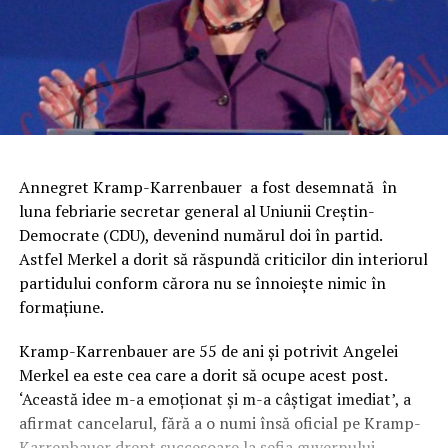
Annegret Kramp-Karrenbauer a fost desemnată în
luna febriarie secretar general al Uniunii Creştin-
Democrate (CDU), devenind numărul doi în partid.
Astfel Merkel a dorit să răspundă criticilor din interiorul
partidului conform cărora nu se înnoieşte nimic în
formaţiune.
Kramp-Karrenbauer are 55 de ani şi potrivit Angelei
Merkel ea este cea care a dorit să ocupe acest post.
‘Această idee m-a emoţionat şi m-a câştigat imediat’, a
afirmat cancelarul, fără a o numi însă oficial pe Kramp-
Karrenbauer drept succesoare la şefia guvernului.