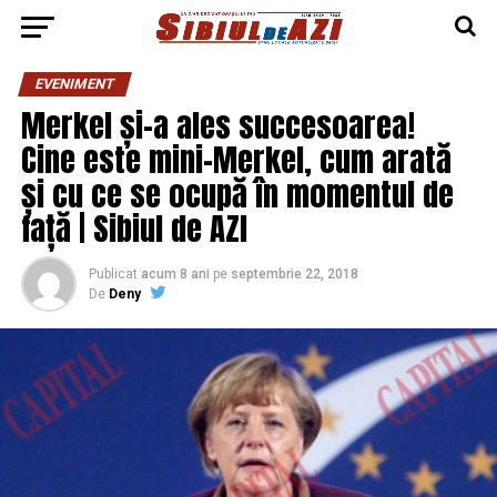
EVENIMENT
Merkel și-a ales succesoarea!
Cine este mini-Merkel, cum arată
și cu ce se ocupă în momentul de
față | Sibiul de AZI
Publicat
acum 8 ani
pe
septembrie 22, 2018
De
Deny