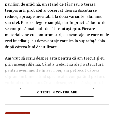
pavilion de grădină, un stand de târg sau o terasă
temporară, probabil ai observat deja că discuția se
reduce, aproape inevitabil, la două variante: aluminiu
sau oțel. Pare o alegere simplă, dar în practică lucrurile
se complică mai mult decât te-ai aștepta. Fiecare
material vine cu compromisuri, cu avantaje pe care nu le
vezi imediat și cu dezavantaje care ies la suprafață abia
după câteva luni de utilizare.
Am vrut să scriu despre asta pentru că am trecut și eu
prin aceeași dilemă. Când a trebuit să aleg o structură
pentru evenimente în aer liber, am petrecut câteva
săptămâni bune citind specificații, comparând prețuri,
vorbind cu furnizori. Ce am descoperit e că răspunsul
„corect” depinde mult de context, de cât de des muți
CITESTE IN CONTINUARE
pavilionul și de ce condiții meteo ai de înfruntat.
De ce contează alegerea