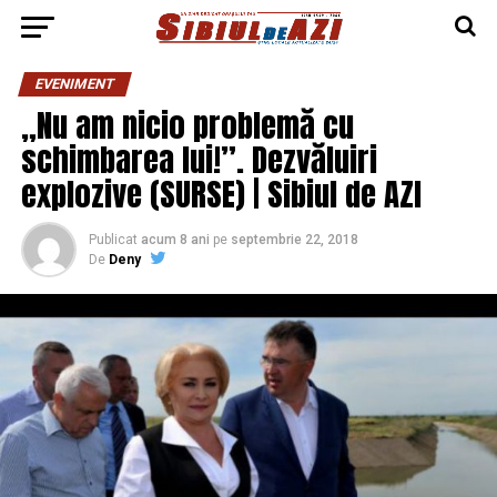
EVENIMENT
„Nu am nicio problemă cu
schimbarea lui!”. Dezvăluiri
explozive (SURSE) | Sibiul de AZI
Publicat
acum 8 ani
pe
septembrie 22, 2018
De
Deny