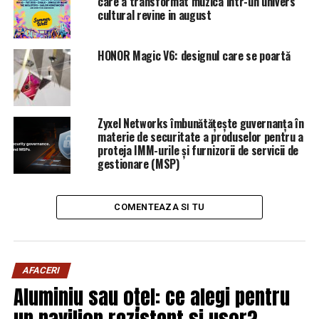
care a transformat muzica intr-un univers
cultural revine in august
ARTICOLE PE ACEIASI TEMA:
PRIMA
URMATORUL
HONOR Magic V6: designul care se poartă
Lovitură pentru Antena 1! Planurile care i-au fost date
peste cap de Pro TV | Sibiul de AZI
NU RATATI
EXCLUSIV! Scandal monstru în PSD! Liderul din teritoriu
Zyxel Networks îmbunătățește guvernanța în
care voia să fie premier și președinte de partid după CEX
materie de securitate a produselor pentru a
| Sibiul de AZI
proteja IMM-urile și furnizorii de servicii de
gestionare (MSP)
COMENTEAZA SI TU
AFACERI
Aluminiu sau oțel: ce alegi pentru
un pavilion rezistent și ușor?