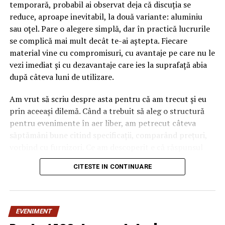
temporară, probabil ai observat deja că discuția se
reduce, aproape inevitabil, la două variante: aluminiu
sau oțel. Pare o alegere simplă, dar în practică lucrurile
se complică mai mult decât te-ai aștepta. Fiecare
material vine cu compromisuri, cu avantaje pe care nu le
vezi imediat și cu dezavantaje care ies la suprafață abia
după câteva luni de utilizare.
Am vrut să scriu despre asta pentru că am trecut și eu
prin aceeași dilemă. Când a trebuit să aleg o structură
pentru evenimente în aer liber, am petrecut câteva
săptămâni bune citind specificații, comparând prețuri,
vorbind cu furnizori. Ce am descoperit e că răspunsul
„corect” depinde mult de context, de cât de des muți
CITESTE IN CONTINUARE
pavilionul și de ce condiții meteo ai de înfruntat.
De ce contează alegerea
EVENIMENT
materialului mai mult decât