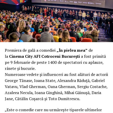
încât nu a mai putut fi pliat. Proprietarul l-a aruncat la
fier vechi a doua zi. Asta ca să fie clar de la început: nu
vorbim despre preferințe estetice, ci despre
funcționalitate reală.
Aluminiul, pe scurt: ușor,
rezistent la coroziune, dar cu
Premiera de gală a comediei
„În pielea mea”
de
nuanțe
la
Cinema City AFI Cotroceni București
a fost primită
pe 9 februarie de peste 1400 de spectatori cu aplauze,
Aluminiul e materialul care apare primul în conversație
râsete și bucurie.
când cineva caută un pavilion ușor. Și pe bună dreptate.
Numeroase vedete și influenceri au fost alături de actorii
Densitatea aluminiului e de aproximativ 2,7 g/cm³, față
George Tănase, Ioana State, Alexandra Răduță, Gabriel
de circa 7,8 g/cm³ pentru oțel. Practic, la un volum
Vatavu, Vlad Gherman, Oana Gherman, Sergiu Costache,
identic, aluminiul cântărește cam o treime din greutatea
Azaleea Necula, Ioana Ginghină, Mihai Găinușă, Daria
oțelului. Pentru oricine transportă, montează și
Jane, Cătălin Coșarcă și Toto Dumitrescu.
demontează frecvent o structură, diferența asta se
simte enorm.
„Este o comedie care nu urmărește tiparele ultimelor