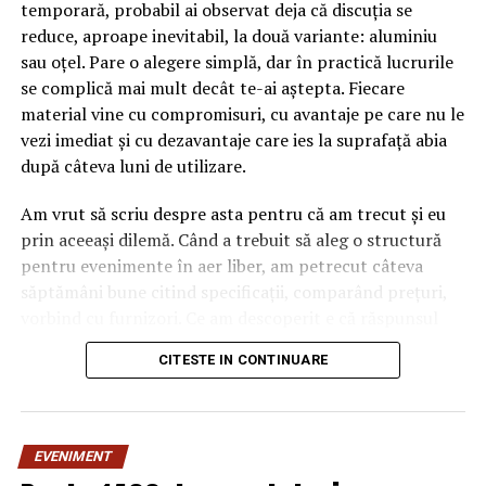
temporară, probabil ai observat deja că discuția se
reduce, aproape inevitabil, la două variante: aluminiu
sau oțel. Pare o alegere simplă, dar în practică lucrurile
se complică mai mult decât te-ai aștepta. Fiecare
material vine cu compromisuri, cu avantaje pe care nu le
vezi imediat și cu dezavantaje care ies la suprafață abia
după câteva luni de utilizare.
Am vrut să scriu despre asta pentru că am trecut și eu
prin aceeași dilemă. Când a trebuit să aleg o structură
pentru evenimente în aer liber, am petrecut câteva
săptămâni bune citind specificații, comparând prețuri,
vorbind cu furnizori. Ce am descoperit e că răspunsul
„corect” depinde mult de context, de cât de des muți
CITESTE IN CONTINUARE
pavilionul și de ce condiții meteo ai de înfruntat.
De ce contează alegerea
EVENIMENT
materialului mai mult decât