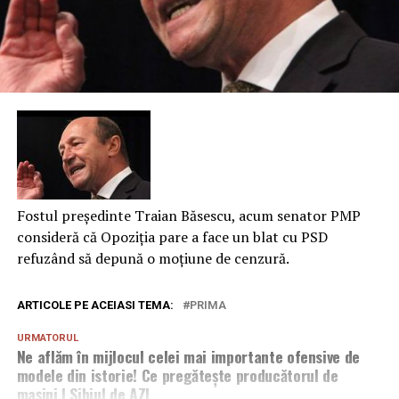
Fostul preşedinte Traian Băsescu, acum senator PMP
consideră că Opoziţia pare a face un blat cu PSD
refuzând să depună o moţiune de cenzură.
ARTICOLE PE ACEIASI TEMA:
PRIMA
URMATORUL
Ne aflăm în mijlocul celei mai importante ofensive de
modele din istorie! Ce pregătește producătorul de
mașini | Sibiul de AZI