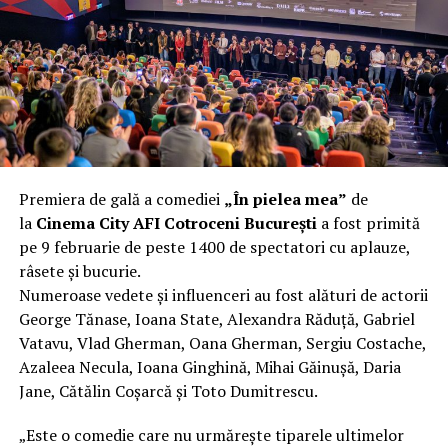
încât nu a mai putut fi pliat. Proprietarul l-a aruncat la
fier vechi a doua zi. Asta ca să fie clar de la început: nu
vorbim despre preferințe estetice, ci despre
funcționalitate reală.
Aluminiul, pe scurt: ușor,
rezistent la coroziune, dar cu
Premiera de gală a comediei
„În pielea mea”
de
nuanțe
la
Cinema City AFI Cotroceni București
a fost primită
pe 9 februarie de peste 1400 de spectatori cu aplauze,
Aluminiul e materialul care apare primul în conversație
râsete și bucurie.
când cineva caută un pavilion ușor. Și pe bună dreptate.
Numeroase vedete și influenceri au fost alături de actorii
Densitatea aluminiului e de aproximativ 2,7 g/cm³, față
George Tănase, Ioana State, Alexandra Răduță, Gabriel
de circa 7,8 g/cm³ pentru oțel. Practic, la un volum
Vatavu, Vlad Gherman, Oana Gherman, Sergiu Costache,
identic, aluminiul cântărește cam o treime din greutatea
Azaleea Necula, Ioana Ginghină, Mihai Găinușă, Daria
oțelului. Pentru oricine transportă, montează și
Jane, Cătălin Coșarcă și Toto Dumitrescu.
demontează frecvent o structură, diferența asta se
simte enorm.
„Este o comedie care nu urmărește tiparele ultimelor