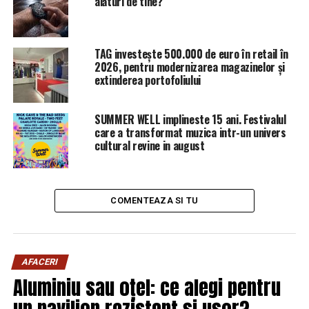
alături de tine?
TAG investește 500.000 de euro în retail în
2026, pentru modernizarea magazinelor și
extinderea portofoliului
SUMMER WELL implineste 15 ani. Festivalul
care a transformat muzica intr-un univers
cultural revine in august
COMENTEAZA SI TU
AFACERI
Aluminiu sau oțel: ce alegi pentru
un pavilion rezistent și ușor?