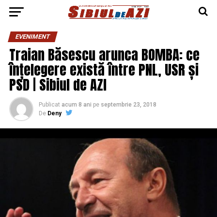
EVENIMENT
Traian Băsescu arunca BOMBA: ce
înțelegere există între PNL, USR și
PSD | Sibiul de AZI
Publicat
acum 8 ani
pe
septembrie 23, 2018
De
Deny