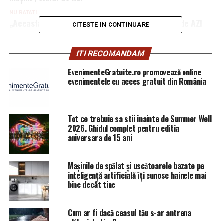
NU RATATI
„Aceasta este cea mai mare problemă!” | Sibiul de AZI
CITESTE IN CONTINUARE
ITI RECOMANDAM
EvenimenteGratuite.ro promovează online
evenimentele cu acces gratuit din România
Tot ce trebuie sa stii inainte de Summer Well
2026. Ghidul complet pentru editia
aniversara de 15 ani
Mașinile de spălat și uscătoarele bazate pe
inteligență artificială îți cunosc hainele mai
bine decât tine
Cum ar fi dacă ceasul tău s-ar antrena