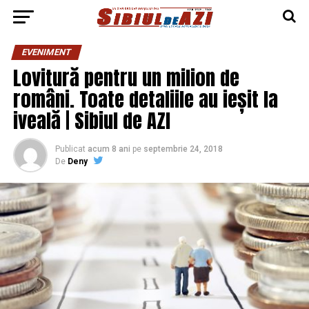
EVENIMENT
Lovitură pentru un milion de
români. Toate detaliile au ieșit la
iveală | Sibiul de AZI
Publicat
acum 8 ani
pe
septembrie 24, 2018
De
Deny