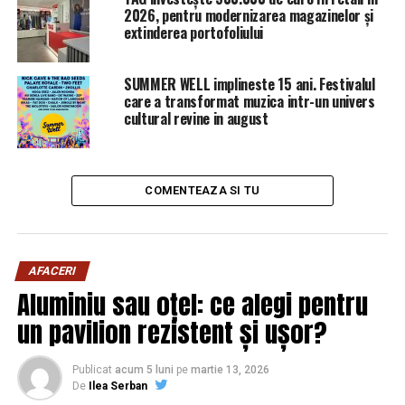
persoane, Iaşi – 12.925 şi Botoşani-12.044.
2026, pentru modernizarea magazinelor și
extinderea portofoliului
SUMMER WELL implineste 15 ani. Festivalul
ARTICOLE PE ACEIASI TEMA:
PRIMA
care a transformat muzica intr-un univers
cultural revine in august
URMATORUL
Se ÎNCHIDE Realitatea TV? Dragnea a făcut marele
ANUNȚ! | Sibiul de AZI
COMENTEAZA SI TU
NU RATATI
Ce se va întâmpla cu Liviu DRAGNEA. „La următoarea
sedinţă am putea asista la o…” | Sibiul de AZI
AFACERI
Aluminiu sau oțel: ce alegi pentru
un pavilion rezistent și ușor?
Publicat
acum 5 luni
pe
martie 13, 2026
De
Ilea Serban