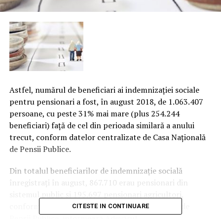
Astfel, numărul de beneficiari ai indemnizaţiei sociale
pentru pensionari a fost, în august 2018, de 1.063.407
persoane, cu peste 31% mai mare (plus 254.244
beneficiari) faţă de cel din perioada similară a anului
trecut, conform datelor centralizate de Casa Naţională
de Pensii Publice.
Din totalul beneficiarilor de indemnizaţie socială
înregistraţi în august, 867.710 erau pensionari din
sistemul public şi 195.697 pensionari agricultori,
conform datelor centralizate de Casa Naţională de
CITESTE IN CONTINUARE
Pensii Publice, informează
Adevărul
.