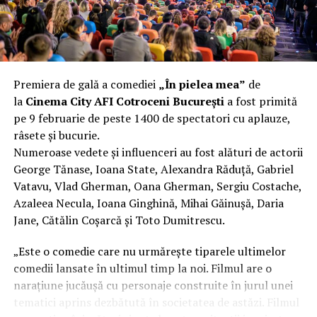
funcționalitate reală.
Aluminiul, pe scurt: ușor,
rezistent la coroziune, dar cu
Premiera de gală a comediei
„În pielea mea”
de
nuanțe
la
Cinema City AFI Cotroceni București
a fost primită
pe 9 februarie de peste 1400 de spectatori cu aplauze,
Aluminiul e materialul care apare primul în conversație
râsete și bucurie.
când cineva caută un pavilion ușor. Și pe bună dreptate.
Numeroase vedete și influenceri au fost alături de actorii
Densitatea aluminiului e de aproximativ 2,7 g/cm³, față
George Tănase, Ioana State, Alexandra Răduță, Gabriel
de circa 7,8 g/cm³ pentru oțel. Practic, la un volum
Vatavu, Vlad Gherman, Oana Gherman, Sergiu Costache,
identic, aluminiul cântărește cam o treime din greutatea
Azaleea Necula, Ioana Ginghină, Mihai Găinușă, Daria
oțelului. Pentru oricine transportă, montează și
Jane, Cătălin Coșarcă și Toto Dumitrescu.
demontează frecvent o structură, diferența asta se
simte enorm.
„Este o comedie care nu urmărește tiparele ultimelor
comedii lansate în ultimul timp la noi. Filmul are o
Un alt avantaj greu de ignorat e rezistența naturală la
narațiune jucăușă cu personaje construite în jurul unei
coroziune. Aluminiul formează un strat subțire de oxid
tematici aprins dezbătută în societatea de astăzi. Filmul
pe suprafață care îl protejează de rugină fără să fie