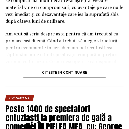
se complică mai mult decât te-ai aștepta. Fiecare
material vine cu compromisuri, cu avantaje pe care nu le
vezi imediat și cu dezavantaje care ies la suprafață abia
după câteva luni de utilizare.
Am vrut să scriu despre asta pentru că am trecut și eu
prin aceeași dilemă. Când a trebuit să aleg o structură
pentru evenimente în aer liber, am petrecut câteva
săptămâni bune citind specificații, comparând prețuri,
vorbind cu furnizori. Ce am descoperit e că răspunsul
„corect” depinde mult de context, de cât de des muți
CITESTE IN CONTINUARE
pavilionul și de ce condiții meteo ai de înfruntat.
De ce contează alegerea
EVENIMENT
materialului mai mult decât
Peste 1400 de spectatori
crezi
entuziaști la premiera de gală a
comediei ÎN PIELEA MEA, cu: George
Multe persoane tratează cadrul metalic al unui pavilion