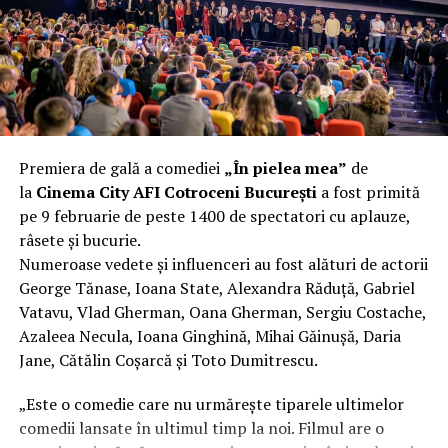
fier vechi a doua zi. Asta ca să fie clar de la început: nu
vorbim despre preferințe estetice, ci despre
funcționalitate reală.
Aluminiul, pe scurt: ușor,
rezistent la coroziune, dar cu
Premiera de gală a comediei
„În pielea mea”
de
nuanțe
la
Cinema City AFI Cotroceni București
a fost primită
pe 9 februarie de peste 1400 de spectatori cu aplauze,
Aluminiul e materialul care apare primul în conversație
râsete și bucurie.
când cineva caută un pavilion ușor. Și pe bună dreptate.
Numeroase vedete și influenceri au fost alături de actorii
Densitatea aluminiului e de aproximativ 2,7 g/cm³, față
George Tănase, Ioana State, Alexandra Răduță, Gabriel
de circa 7,8 g/cm³ pentru oțel. Practic, la un volum
Vatavu, Vlad Gherman, Oana Gherman, Sergiu Costache,
identic, aluminiul cântărește cam o treime din greutatea
Azaleea Necula, Ioana Ginghină, Mihai Găinușă, Daria
oțelului. Pentru oricine transportă, montează și
Jane, Cătălin Coșarcă și Toto Dumitrescu.
demontează frecvent o structură, diferența asta se
simte enorm.
„Este o comedie care nu urmărește tiparele ultimelor
comedii lansate în ultimul timp la noi. Filmul are o
Un alt avantaj greu de ignorat e rezistența naturală la