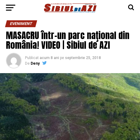
EVENIMENT
MASACRU într-un parc naţional din
România! VIDEO | Sibiul de AZI
Publicat
acum 8 ani
pe
septembrie 25, 2018
De
Deny