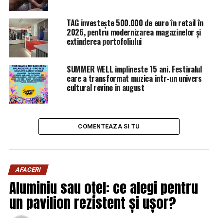
TAG investește 500.000 de euro în retail în
2026, pentru modernizarea magazinelor și
extinderea portofoliului
SUMMER WELL implineste 15 ani. Festivalul
care a transformat muzica intr-un univers
cultural revine in august
România încă mai deţine 2/3 din întreaga suprafaţă de
păduri virgine şi seculare din Europa. Exploatările
COMENTEAZA SI TU
comerciale agresive continuă să distrugă însă această
bogaţie inestimabilă, care se regaseşte în interiorul
graniţelor Parcurilor Naţionale şi ale Siturilor Natura
AFACERI
2000.
Aluminiu sau oțel: ce alegi pentru
Principiile IUCN (International Union for Conservation
un pavilion rezistent și ușor?
of Nature) la care România a aderat şi le-a implementat