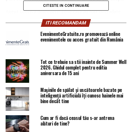
CITESTE IN CONTINUARE
Agent Green a descoperit zone care au fost degradate
prin tăieri agresive, păduri seculare rase şi situri de
ITI RECOMANDAM
importanţă comunitară distruse. Toate acestea au fost
posibile din cauza incompetenţei şi a ignoranţei de care
EvenimenteGratuite.ro promovează online
evenimentele cu acces gratuit din România
au dat dovada angajaţii Parcului Naţional Cheile Nerei
Beuşniţa şi cei ai Romsilva. De asemenea, investigatorii
Agent Green, au obţinut imagini din timpul unei partide
de vânătoare ilegală în inima parcului, şi unde poliţiştii
Tot ce trebuie sa stii inainte de Summer Well
2026. Ghidul complet pentru editia
au prins la braconat oficiali ai AJVPS Caraş Severin şi
aniversara de 15 ani
Oraviţa.
Mașinile de spălat și uscătoarele bazate pe
inteligență artificială îți cunosc hainele mai
bine decât tine
Cum ar fi dacă ceasul tău s-ar antrena
alături de tine?