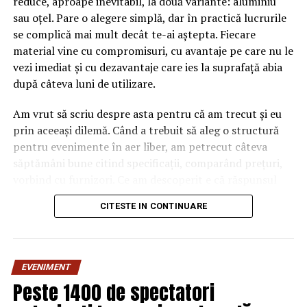
reduce, aproape inevitabil, la două variante: aluminiu
ARTICOLE PE ACEIASI TEMA:
PRIMA
sau oțel. Pare o alegere simplă, dar în practică lucrurile
URMATORUL
se complică mai mult decât te-ai aștepta. Fiecare
Vrea să facă POLIȚIA Facebook! Ce nu vei avea voie să
material vine cu compromisuri, cu avantaje pe care nu le
faci. Detalii incendiare | Sibiul de AZI
vezi imediat și cu dezavantaje care ies la suprafață abia
NU RATATI
după câteva luni de utilizare.
Românii îşi mută firmele în ţara fără birocraţie şi ghişee.
O firmă se face în câteva minute | Sibiul de AZI
Am vrut să scriu despre asta pentru că am trecut și eu
prin aceeași dilemă. Când a trebuit să aleg o structură
pentru evenimente în aer liber, am petrecut câteva
săptămâni bune citind specificații, comparând prețuri,
vorbind cu furnizori. Ce am descoperit e că răspunsul
„corect” depinde mult de context, de cât de des muți
CITESTE IN CONTINUARE
pavilionul și de ce condiții meteo ai de înfruntat.
De ce contează alegerea
EVENIMENT
materialului mai mult decât
Peste 1400 de spectatori
crezi