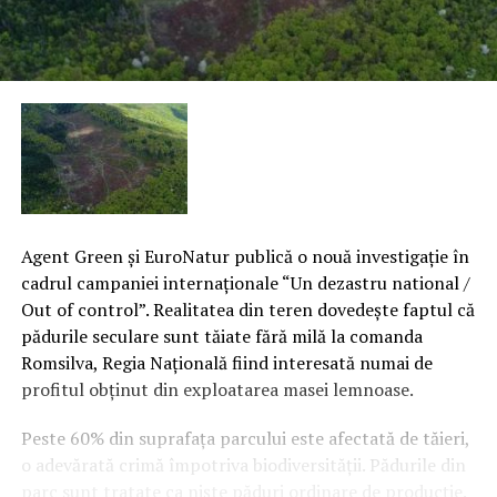
Agent Green şi EuroNatur publică o nouă investigaţie în
cadrul campaniei internaţionale “Un dezastru national /
Out of control”. Realitatea din teren dovedeşte faptul că
pădurile seculare sunt tăiate fără milă la comanda
Romsilva, Regia Naţională fiind interesată numai de
profitul obţinut din exploatarea masei lemnoase.
Peste 60% din suprafaţa parcului este afectată de tăieri,
o adevărată crimă împotriva biodiversităţii.
Pădurile din
parc sunt tratate ca nişte păduri ordinare de producţie.