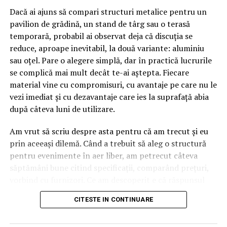
Dacă ai ajuns să compari structuri metalice pentru un
pavilion de grădină, un stand de târg sau o terasă
temporară, probabil ai observat deja că discuția se
reduce, aproape inevitabil, la două variante: aluminiu
sau oțel. Pare o alegere simplă, dar în practică lucrurile
se complică mai mult decât te-ai aștepta. Fiecare
material vine cu compromisuri, cu avantaje pe care nu le
vezi imediat și cu dezavantaje care ies la suprafață abia
după câteva luni de utilizare.
Am vrut să scriu despre asta pentru că am trecut și eu
prin aceeași dilemă. Când a trebuit să aleg o structură
pentru evenimente în aer liber, am petrecut câteva
săptămâni bune citind specificații, comparând prețuri,
vorbind cu furnizori. Ce am descoperit e că răspunsul
„corect” depinde mult de context, de cât de des muți
CITESTE IN CONTINUARE
pavilionul și de ce condiții meteo ai de înfruntat.