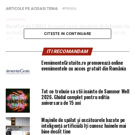
ARTICOLE PE ACEIASI TEMA:
PRIMA
URMATORUL
Rezultatele FINALE în cazul casei pierdute de Iohannis în
instanţă. Teodorovici, declarații NĂUCITOARE | Sibiul de
CITESTE IN CONTINUARE
AZI
NU RATATI
ITI RECOMANDAM
Dacă faci asta, ai SCĂPAT de amendă! | Sibiul de AZI
EvenimenteGratuite.ro promovează online
evenimentele cu acces gratuit din România
Tot ce trebuie sa stii inainte de Summer Well
2026. Ghidul complet pentru editia
aniversara de 15 ani
Mașinile de spălat și uscătoarele bazate pe
inteligență artificială îți cunosc hainele mai
bine decât tine