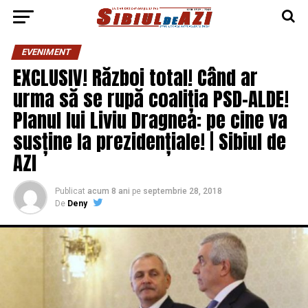
EVENIMENT
EXCLUSIV! Război total! Când ar
urma să se rupă coaliția PSD-ALDE!
Planul lui Liviu Dragnea: pe cine va
susține la prezidențiale! | Sibiul de
AZI
Publicat
acum 8 ani
pe
septembrie 28, 2018
De
Deny