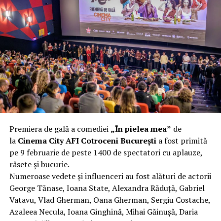
pavilion cu cadru subțire de oțel ieftin s-a strâmbat
complet după o rafală de vânt care probabil nu depășea
40 km/h. Nu s-a prăbușit, dar s-a deformat atât de tare
încât nu a mai putut fi pliat. Proprietarul l-a aruncat la
fier vechi a doua zi. Asta ca să fie clar de la început: nu
vorbim despre preferințe estetice, ci despre
funcționalitate reală.
Aluminiul, pe scurt: ușor,
rezistent la coroziune, dar cu
Premiera de gală a comediei
„În pielea mea”
de
nuanțe
la
Cinema City AFI Cotroceni București
a fost primită
pe 9 februarie de peste 1400 de spectatori cu aplauze,
Aluminiul e materialul care apare primul în conversație
râsete și bucurie.
când cineva caută un pavilion ușor. Și pe bună dreptate.
Numeroase vedete și influenceri au fost alături de actorii
Densitatea aluminiului e de aproximativ 2,7 g/cm³, față
George Tănase, Ioana State, Alexandra Răduță, Gabriel
de circa 7,8 g/cm³ pentru oțel. Practic, la un volum
Vatavu, Vlad Gherman, Oana Gherman, Sergiu Costache,
identic, aluminiul cântărește cam o treime din greutatea
Azaleea Necula, Ioana Ginghină, Mihai Găinușă, Daria
oțelului. Pentru oricine transportă, montează și