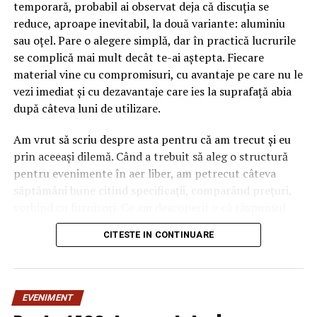
temporară, probabil ai observat deja că discuția se
reduce, aproape inevitabil, la două variante: aluminiu
sau oțel. Pare o alegere simplă, dar în practică lucrurile
se complică mai mult decât te-ai aștepta. Fiecare
material vine cu compromisuri, cu avantaje pe care nu le
vezi imediat și cu dezavantaje care ies la suprafață abia
după câteva luni de utilizare.
Am vrut să scriu despre asta pentru că am trecut și eu
prin aceeași dilemă. Când a trebuit să aleg o structură
pentru evenimente în aer liber, am petrecut câteva
săptămâni bune citind specificații, comparând prețuri,
vorbind cu furnizori. Ce am descoperit e că răspunsul
„corect” depinde mult de context, de cât de des muți
CITESTE IN CONTINUARE
pavilionul și de ce condiții meteo ai de înfruntat.
De ce contează alegerea
EVENIMENT
materialului mai mult decât