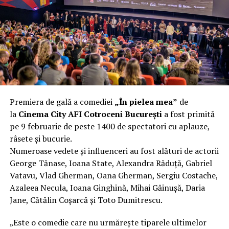
încât nu a mai putut fi pliat. Proprietarul l-a aruncat la
fier vechi a doua zi. Asta ca să fie clar de la început: nu
vorbim despre preferințe estetice, ci despre
funcționalitate reală.
Aluminiul, pe scurt: ușor,
rezistent la coroziune, dar cu
Premiera de gală a comediei
„În pielea mea”
de
nuanțe
la
Cinema City AFI Cotroceni București
a fost primită
pe 9 februarie de peste 1400 de spectatori cu aplauze,
Aluminiul e materialul care apare primul în conversație
râsete și bucurie.
când cineva caută un pavilion ușor. Și pe bună dreptate.
Numeroase vedete și influenceri au fost alături de actorii
Densitatea aluminiului e de aproximativ 2,7 g/cm³, față
George Tănase, Ioana State, Alexandra Răduță, Gabriel
de circa 7,8 g/cm³ pentru oțel. Practic, la un volum
Vatavu, Vlad Gherman, Oana Gherman, Sergiu Costache,
identic, aluminiul cântărește cam o treime din greutatea
Azaleea Necula, Ioana Ginghină, Mihai Găinușă, Daria
oțelului. Pentru oricine transportă, montează și
Jane, Cătălin Coșarcă și Toto Dumitrescu.
demontează frecvent o structură, diferența asta se
simte enorm.
„Este o comedie care nu urmărește tiparele ultimelor