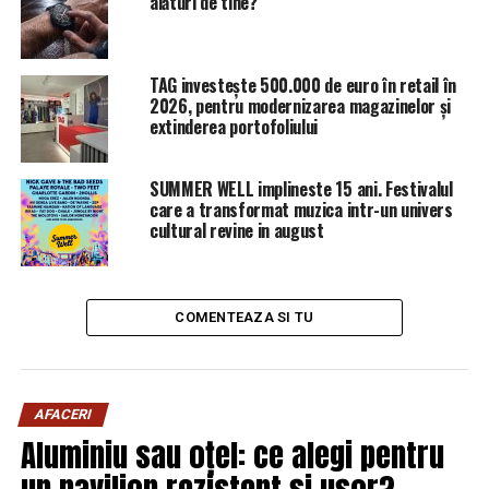
alături de tine?
LEGEA care îi dă planurile PESTE CAP! | Sibiul de AZI
TAG investește 500.000 de euro în retail în
2026, pentru modernizarea magazinelor și
extinderea portofoliului
SUMMER WELL implineste 15 ani. Festivalul
care a transformat muzica intr-un univers
cultural revine in august
COMENTEAZA SI TU
AFACERI
Aluminiu sau oțel: ce alegi pentru
un pavilion rezistent și ușor?