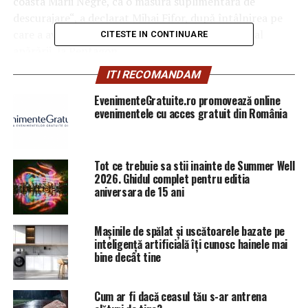
coasta Mării Negre, ca o măsură suplimentară de
descurajare“, a declarat Mihai Fifor, după întâlnirea pe
care a avut-o cu Jim Mattis, secretarul american al
CITESTE IN CONTINUARE
apărării, la Pentagon.
ITI RECOMANDAM
Bateriile ar putea fi instalate şi la bordul corvetelor pe
care România intenţionează să le achiziţioneze, a mai
EvenimenteGratuite.ro promovează online
evenimentele cu acces gratuit din România
spus ministrul.
Boeing se numără printre principalele companii care ar
putea obţine contractul estimat la peste 150 de
Tot ce trebuie sa stii inainte de Summer Well
milioane de dolari.
2026. Ghidul complet pentru editia
aniversara de 15 ani
ARTICOLE PE ACEIASI TEMA:
PRIMA
Mașinile de spălat și uscătoarele bazate pe
URMATORUL
inteligență artificială îți cunosc hainele mai
Lovitură de teatru! Carmen Dan REMANIATĂ! Cui i-ar fi
bine decât tine
promis Liviu Dragnea funcția de ministru al MAI (SURSE)
| Sibiul de AZI
Cum ar fi dacă ceasul tău s-ar antrena
NU RATATI