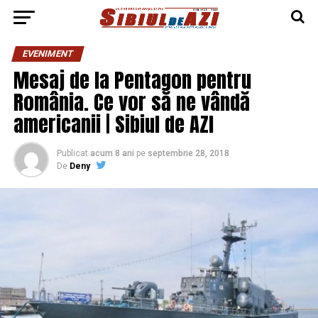
EVENIMENT
Mesaj de la Pentagon pentru
România. Ce vor să ne vândă
americanii | Sibiul de AZI
Publicat
acum 8 ani
pe
septembrie 28, 2018
De
Deny