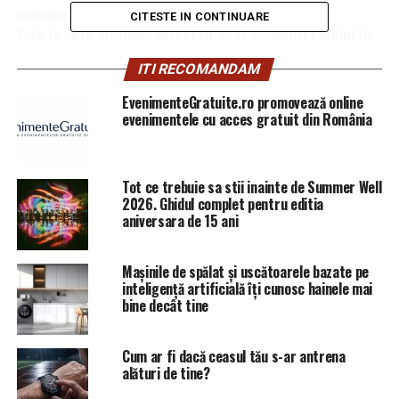
CITESTE IN CONTINUARE
NU RATATI
Este la cote maxime. Așteptați-vă la scumpiri | Sibiul de
AZI
ITI RECOMANDAM
EvenimenteGratuite.ro promovează online
evenimentele cu acces gratuit din România
Tot ce trebuie sa stii inainte de Summer Well
2026. Ghidul complet pentru editia
aniversara de 15 ani
Mașinile de spălat și uscătoarele bazate pe
inteligență artificială îți cunosc hainele mai
bine decât tine
Cum ar fi dacă ceasul tău s-ar antrena
alături de tine?