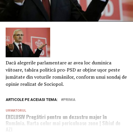
Dacă alegerile parlamentare ar avea loc duminica
viitoare, tabăra politică pro-PSD ar obține ușor peste
jumătate din voturile românilor, conform unui sondaj de
opinie realizat de Sociopol.
ARTICOLE PE ACEIASI TEMA:
PRIMA
URMATORUL
EXCLUSIV Pregătiri pentru un dezastru major în
România. Harta celor mai periculoase zone | Sibiul de
AZI