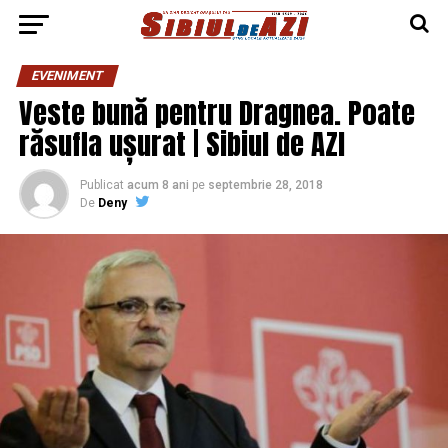
EVENIMENT
Veste bună pentru Dragnea. Poate
răsufla ușurat | Sibiul de AZI
Publicat
acum 8 ani
pe
septembrie 28, 2018
De
Deny