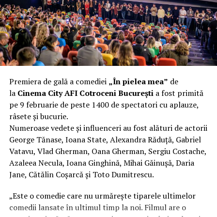
fier vechi a doua zi. Asta ca să fie clar de la început: nu
vorbim despre preferințe estetice, ci despre
funcționalitate reală.
Aluminiul, pe scurt: ușor,
rezistent la coroziune, dar cu
Premiera de gală a comediei
„În pielea mea”
de
nuanțe
la
Cinema City AFI Cotroceni București
a fost primită
pe 9 februarie de peste 1400 de spectatori cu aplauze,
Aluminiul e materialul care apare primul în conversație
râsete și bucurie.
când cineva caută un pavilion ușor. Și pe bună dreptate.
Numeroase vedete și influenceri au fost alături de actorii
Densitatea aluminiului e de aproximativ 2,7 g/cm³, față
George Tănase, Ioana State, Alexandra Răduță, Gabriel
de circa 7,8 g/cm³ pentru oțel. Practic, la un volum
Vatavu, Vlad Gherman, Oana Gherman, Sergiu Costache,
identic, aluminiul cântărește cam o treime din greutatea
Azaleea Necula, Ioana Ginghină, Mihai Găinușă, Daria
oțelului. Pentru oricine transportă, montează și
Jane, Cătălin Coșarcă și Toto Dumitrescu.
demontează frecvent o structură, diferența asta se
simte enorm.
„Este o comedie care nu urmărește tiparele ultimelor
comedii lansate în ultimul timp la noi. Filmul are o
Un alt avantaj greu de ignorat e rezistența naturală la