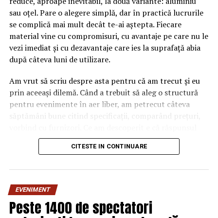
reduce, aproape inevitabil, la două variante: aluminiu
sau oțel. Pare o alegere simplă, dar în practică lucrurile
se complică mai mult decât te-ai aștepta. Fiecare
material vine cu compromisuri, cu avantaje pe care nu le
vezi imediat și cu dezavantaje care ies la suprafață abia
după câteva luni de utilizare.
Am vrut să scriu despre asta pentru că am trecut și eu
prin aceeași dilemă. Când a trebuit să aleg o structură
pentru evenimente în aer liber, am petrecut câteva
săptămâni bune citind specificații, comparând prețuri,
vorbind cu furnizori. Ce am descoperit e că răspunsul
„corect” depinde mult de context, de cât de des muți
CITESTE IN CONTINUARE
pavilionul și de ce condiții meteo ai de înfruntat.
De ce contează alegerea
EVENIMENT
materialului mai mult decât
Peste 1400 de spectatori
crezi