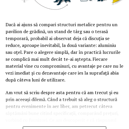
fie confundată cu impozitul şi să figureze pe aceeaşi
dispoziţie de plata a obligaţiilor bugetare că şi impozitul;
cass nu este nici impozit, nici taxa, întrucât presupune o
contraprestaţie echivalentă sistemului public de
Dacă ai ajuns să compari structuri metalice pentru un
sănătate, în schimbul plăţii sale de către asigurat; cei
pavilion de grădină, un stand de târg sau o terasă
care sunt scutiţi de cass primesc de la sistemul public
temporară, probabil ai observat deja că discuția se
serviciile de sănătate (inclusiv medicamente gratuite sau
reduce, aproape inevitabil, la două variante: aluminiu
compensate) în baza principiului solidarităţii, dar nici
sau oțel. Pare o alegere simplă, dar în practică lucrurile
acest aspect nu transformă contribuţia noastră în
se complică mai mult decât te-ai aștepta. Fiecare
impozit sau taxa, întrucât refuzul plăţii cass nu se
material vine cu compromisuri, cu avantaje pe care nu le
sancţionează doar cu executarea silită şi cu penalităţile,
vezi imediat și cu dezavantaje care ies la suprafață abia
că în cazul impozitelor şi taxelor, ci şi cu refuzul
după câteva luni de utilizare.
prestaţiilor de asigurări de sănătate, exact că în cazul
asigurărilor de bunuri;
Am vrut să scriu despre asta pentru că am trecut și eu
prin aceeași dilemă. Când a trebuit să aleg o structură
(ii)Fiscul ar fi putut face aceste regularizari imediat,
pentru evenimente în aer liber, am petrecut câteva
începând din 2013, întrucât veniturile persoanelor
săptămâni bune citind specificații, comparând prețuri,
vizate, în considerarea cărora se calculează CASS, sunt
vorbind cu furnizori. Ce am descoperit e că răspunsul
precis determinate la finalul anului fiscal; nefăcând
„corect” depinde mult de context, de cât de des muți