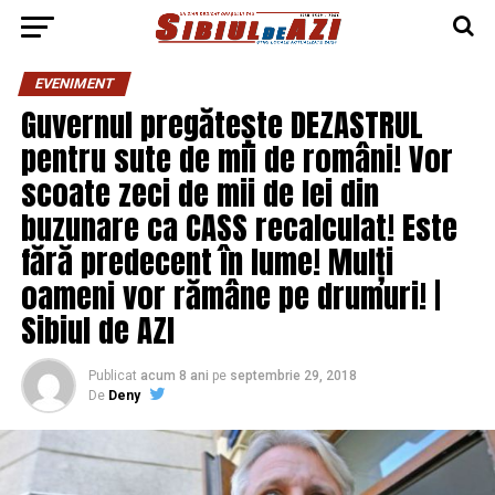
EVENIMENT
Guvernul pregătește DEZASTRUL
pentru sute de mii de români! Vor
scoate zeci de mii de lei din
buzunare ca CASS recalculat! Este
fără predecent în lume! Mulți
oameni vor rămâne pe drumuri! |
Sibiul de AZI
Publicat
acum 8 ani
pe
septembrie 29, 2018
De
Deny