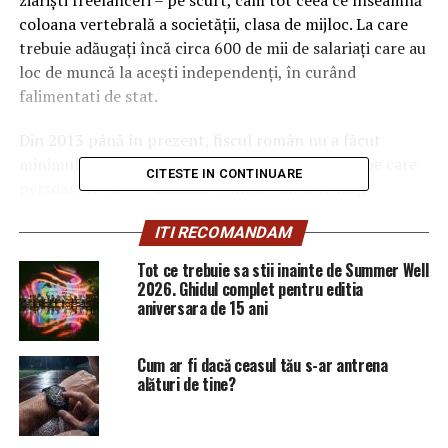
ziarişti freelanceri – pe scurt, cam tot ceea ce înseamnă
coloana vertebrală a societăţii, clasa de mijloc.
La care
trebuie adăugaţi încă circa 600 de mii de salariaţi care au
loc de muncă la aceşti independenţi, în curând
falimentati de stat.
Din 2013 până în prezent, fiscul român nu a făcut
minimul efort de a calcula sumele anuale finale pe care
CITESTE IN CONTINUARE
persoanele care realizează venituri din activităţi
independente le datorează cu titlu de contribuţie la
ITI RECOMANDAM
asigurările sociale de sănătate (CASS). Începând din
2012, după înţeleaptă idee a dlui Ponta, CASS a trecut
Tot ce trebuie sa stii inainte de Summer Well
în gestiunea fiscului. De atunci încolo, odată cu
2026. Ghidul complet pentru editia
aniversara de 15 ani
impozitul pe venit, am primit toţi şi “impunerea” cu
cass, pe acelaşi formular. Dacă, în privinţa impozitului
pe venit, modul de declarare şi de regularizare a devenit
Cum ar fi dacă ceasul tău s-ar antrena
destul de notoriu (se declara, la început de an, un buget
alături de tine?
estimat de venituri şi cheltuieli, pe baza căruia se
calculează un impozit provizoriu, iar la finalul anului