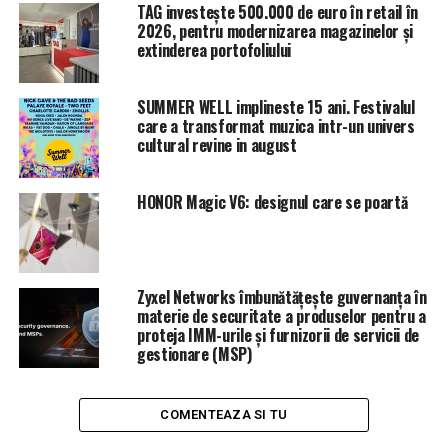
fiscal se depune o declaraţie finală de venituri brute, pe
TAG investește 500.000 de euro în retail în
baza căreia se emite decizia de impunere finală), în
2026, pentru modernizarea magazinelor și
extinderea portofoliului
privinţa CASS nu s-a putut face niciodată regularizarea,
întrucât competenţii de la Fisc şi de la casele publice de
asigurări de sănătate nu au reuşit să transfere bazele de
SUMMER WELL implineste 15 ani. Festivalul
date cu asiguraţii de la casele de sănătate la fisc.
care a transformat muzica intr-un univers
cultural revine in august
În orice caz, niciodată integral şi corect, aşa cum ne-a
arătat chiar CJUE în cauza Bară contra României. Pentru
HONOR Magic V6: designul care se poartă
că se apropie finalul termenului de prescripţie,
competenţii de la Fisc au început, încă din decembrie
anul trecut, să trimită decizii de impunere conţinând
sumele de plata cu titlu de regularizari ale CASS pe anii
Zyxel Networks îmbunătățește guvernanța în
2013-2017.
materie de securitate a produselor pentru a
proteja IMM-urile și furnizorii de servicii de
gestionare (MSP)
Nu sunt deloc
convins că
bazele de date,
COMENTEAZA SI TU
documentele şi