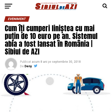
EVENIMENT
Cum îți cumperi liniștea cu mai
puțin de 10 euro pe an. Sistemul
abia a fost lansat în România |
Sibiul de AZI
Publicat
acum 8 ani
pe
septembrie 30, 2018
De
Deny