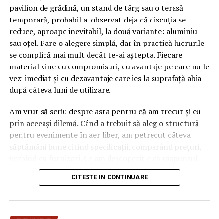
pavilion de grădină, un stand de târg sau o terasă
temporară, probabil ai observat deja că discuția se
reduce, aproape inevitabil, la două variante: aluminiu
sau oțel. Pare o alegere simplă, dar în practică lucrurile
se complică mai mult decât te-ai aștepta. Fiecare
material vine cu compromisuri, cu avantaje pe care nu le
vezi imediat și cu dezavantaje care ies la suprafață abia
după câteva luni de utilizare.
Am vrut să scriu despre asta pentru că am trecut și eu
prin aceeași dilemă. Când a trebuit să aleg o structură
pentru evenimente în aer liber, am petrecut câteva
săptămâni bune citind specificații, comparând prețuri,
vorbind cu furnizori. Ce am descoperit e că răspunsul
„corect” depinde mult de context, de cât de des muți
CITESTE IN CONTINUARE
pavilionul și de ce condiții meteo ai de înfruntat.
De ce contează alegerea