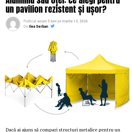
un pavilion rezistent și ușor?
Publicat
acum 5 luni
pe
martie 13, 2026
De
Ilea Serban
Concret, poliţa acoperă riscurile generate de fenomene
meteorologice (cum sunt sunt grindina, furtunile,
vijeliile şi altele), incendiul, explozia, căderi de corpuri
precum şi inundaţiile provocate de apa de conductă.
ARTICOLE PE ACEIASI TEMA:
PRIMA
URMATORUL
Ce face Familia Regală în ziua nunții principelui Nicolae
| Sibiul de AZI
NU RATATI
De ce nu se poate demola zidul Casei Poporului | Sibiul
de AZI
Dacă ai ajuns să compari structuri metalice pentru un