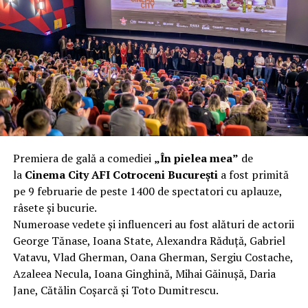
complet după o rafală de vânt care probabil nu depășea
40 km/h. Nu s-a prăbușit, dar s-a deformat atât de tare
încât nu a mai putut fi pliat. Proprietarul l-a aruncat la
fier vechi a doua zi. Asta ca să fie clar de la început: nu
vorbim despre preferințe estetice, ci despre
funcționalitate reală.
Aluminiul, pe scurt: ușor,
rezistent la coroziune, dar cu
Premiera de gală a comediei
„În pielea mea”
de
nuanțe
la
Cinema City AFI Cotroceni București
a fost primită
pe 9 februarie de peste 1400 de spectatori cu aplauze,
Aluminiul e materialul care apare primul în conversație
râsete și bucurie.
când cineva caută un pavilion ușor. Și pe bună dreptate.
Numeroase vedete și influenceri au fost alături de actorii
Densitatea aluminiului e de aproximativ 2,7 g/cm³, față
George Tănase, Ioana State, Alexandra Răduță, Gabriel
de circa 7,8 g/cm³ pentru oțel. Practic, la un volum
Vatavu, Vlad Gherman, Oana Gherman, Sergiu Costache,
identic, aluminiul cântărește cam o treime din greutatea
Azaleea Necula, Ioana Ginghină, Mihai Găinușă, Daria
oțelului. Pentru oricine transportă, montează și
Jane, Cătălin Coșarcă și Toto Dumitrescu.
demontează frecvent o structură, diferența asta se