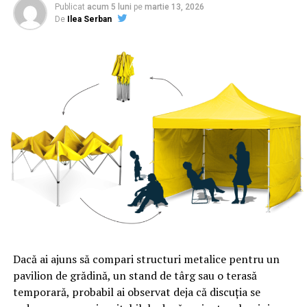
Publicat
acum 5 luni
pe
martie 13, 2026
constatate indicii” referitoare la abateri disciplinare sau
De
Ilea Serban
deontologice în cazul judecătoarei Mariana Moncea,
care a judecat cazul.
ARTICOLE PE ACEIASI TEMA:
PRIMA
URMATORUL
Lovitură năucitoare pentru Darius Vâlcov! Ce „surpriză”
i-a pregătit Liviu Dragnea! „Ceea ce a făcut este de
nepermis!” | Sibiul de AZI
NU RATATI
Urmăm toate procedurile legale. Dragnea a făcut
anunțul | Sibiul de AZI
Dacă ai ajuns să compari structuri metalice pentru un
pavilion de grădină, un stand de târg sau o terasă
temporară, probabil ai observat deja că discuția se