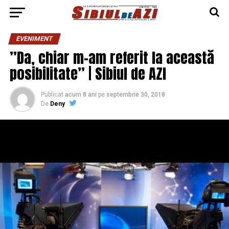
EVENIMENT
”Da, chiar m-am referit la această
posibilitate” | Sibiul de AZI
Publicat
acum 8 ani
pe
septembrie 30, 2018
De
Deny