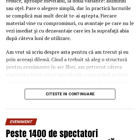
reduce, aproape inevitabil, la două variante: aluminiu
sau oțel. Pare o alegere simplă, dar în practică lucrurile
se complică mai mult decât te-ai aștepta. Fiecare
material vine cu compromisuri, cu avantaje pe care nu le
vezi imediat și cu dezavantaje care ies la suprafață abia
după câteva luni de utilizare.
Am vrut să scriu despre asta pentru că am trecut și eu
prin aceeași dilemă. Când a trebuit să aleg o structură
pentru evenimente în aer liber, am petrecut câteva
săptămâni bune citind specificații, comparând prețuri,
vorbind cu furnizori. Ce am descoperit e că răspunsul
„corect” depinde mult de context, de cât de des muți
CITESTE IN CONTINUARE
pavilionul și de ce condiții meteo ai de înfruntat.
De ce contează alegerea
EVENIMENT
materialului mai mult decât
Peste 1400 de spectatori
crezi