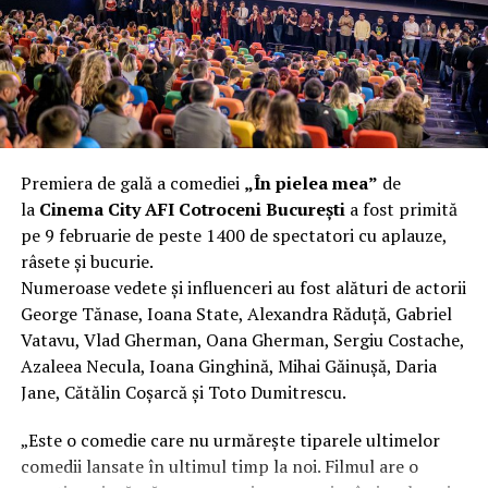
fier vechi a doua zi. Asta ca să fie clar de la început: nu
vorbim despre preferințe estetice, ci despre
funcționalitate reală.
Aluminiul, pe scurt: ușor,
rezistent la coroziune, dar cu
Premiera de gală a comediei
„În pielea mea”
de
nuanțe
la
Cinema City AFI Cotroceni București
a fost primită
pe 9 februarie de peste 1400 de spectatori cu aplauze,
Aluminiul e materialul care apare primul în conversație
râsete și bucurie.
când cineva caută un pavilion ușor. Și pe bună dreptate.
Numeroase vedete și influenceri au fost alături de actorii
Densitatea aluminiului e de aproximativ 2,7 g/cm³, față
George Tănase, Ioana State, Alexandra Răduță, Gabriel
de circa 7,8 g/cm³ pentru oțel. Practic, la un volum
Vatavu, Vlad Gherman, Oana Gherman, Sergiu Costache,
identic, aluminiul cântărește cam o treime din greutatea
Azaleea Necula, Ioana Ginghină, Mihai Găinușă, Daria
oțelului. Pentru oricine transportă, montează și
Jane, Cătălin Coșarcă și Toto Dumitrescu.
demontează frecvent o structură, diferența asta se
simte enorm.
„Este o comedie care nu urmărește tiparele ultimelor
comedii lansate în ultimul timp la noi. Filmul are o
Un alt avantaj greu de ignorat e rezistența naturală la