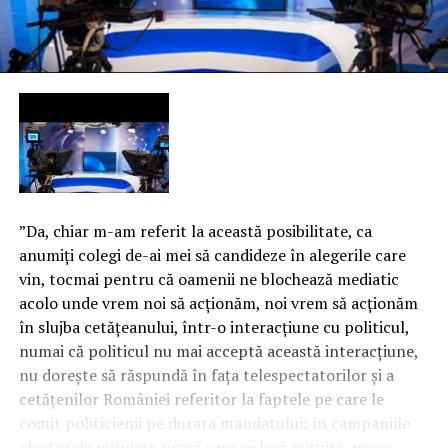
”Da, chiar m-am referit la această posibilitate, ca
anumiţi colegi de-ai mei să candideze în alegerile care
vin, tocmai pentru că oamenii ne blochează mediatic
acolo unde vrem noi să acţionăm, noi vrem să acţionăm
în slujba cetăţeanului, într-o interacţiune cu politicul,
numai că politicul nu mai acceptă această interacţiune,
nu doreşte să răspundă în faţa telespectatorilor şi a
cetăţenilor României referitor la faptele pe care le
comit politicienii pe durata mandatului: în campaniile
electorale mituiesc presă care se lasă mituită, presa