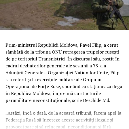
Prim-ministrul Republicii Moldova, Pavel Filip, a cerut
sâmbătă de la tribuna ONU retragerea trupelor ruseşti
de pe teritoriul Transnistriei. În discursul său, rostit în
cadrul dezbaterilor generale ale sesiunii a 73-a a
Adunării Generale a Organizaţiei Naţiunilor Unite, Filip
s-a referit şi la exerciţiile militare ale Grupului
Operaţional de Forţe Ruse, spunând că staţionează ilegal
în Republica Moldova, împreună cu stucturile
paramilitare neconstituţionale, scrie Deschide.Md.
„Astăzi, încă o dată, de la această tribună, facem apel la
Federaţia Rusă să înceteze aceste activităţi ilegale şi
provocatoare şi să reînceapă, necondiţionat şi fără