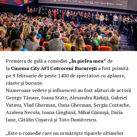
încât nu a mai putut fi pliat. Proprietarul l-a aruncat la
fier vechi a doua zi. Asta ca să fie clar de la început: nu
vorbim despre preferințe estetice, ci despre
funcționalitate reală.
Aluminiul, pe scurt: ușor,
rezistent la coroziune, dar cu
Premiera de gală a comediei
„În pielea mea”
de
nuanțe
la
Cinema City AFI Cotroceni București
a fost primită
pe 9 februarie de peste 1400 de spectatori cu aplauze,
Aluminiul e materialul care apare primul în conversație
râsete și bucurie.
când cineva caută un pavilion ușor. Și pe bună dreptate.
Numeroase vedete și influenceri au fost alături de actorii
Densitatea aluminiului e de aproximativ 2,7 g/cm³, față
George Tănase, Ioana State, Alexandra Răduță, Gabriel
de circa 7,8 g/cm³ pentru oțel. Practic, la un volum
Vatavu, Vlad Gherman, Oana Gherman, Sergiu Costache,
identic, aluminiul cântărește cam o treime din greutatea
Azaleea Necula, Ioana Ginghină, Mihai Găinușă, Daria
oțelului. Pentru oricine transportă, montează și
Jane, Cătălin Coșarcă și Toto Dumitrescu.
demontează frecvent o structură, diferența asta se
simte enorm.
„Este o comedie care nu urmărește tiparele ultimelor