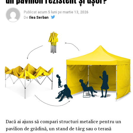
Publicat
acum 5 luni
pe
martie 13, 2026
De
Ilea Serban
SURSA: RFI
ARTICOLE PE ACEIASI TEMA:
PRIMA
URMATORUL
Ce se poate întâmpla dacă dormim în avion. Este foarte
grav pentru oameni! | Sibiul de AZI
NU RATATI
Ce face Familia Regală în ziua nunții principelui Nicolae
| Sibiul de AZI
Dacă ai ajuns să compari structuri metalice pentru un
pavilion de grădină, un stand de târg sau o terasă