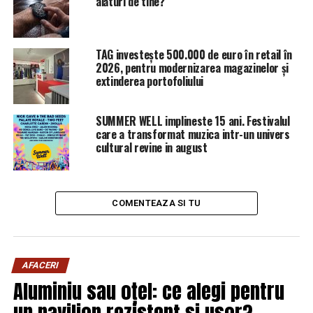
alături de tine?
Pavel Filip a spus că retragerea completă a trupelor
ruseşti va facilita procesul de reglementare a
conflictului transnistrean şi de reintegrare a ţării. „În
TAG investește 500.000 de euro în retail în
pofida dificultăţilor care frânează procesul de
2026, pentru modernizarea magazinelor și
reglementare, autorităţile de la Chişinău sunt
extinderea portofoliului
determinate să identifice, în formatul de negociere
„5+2”, o soluţie politică pentru acest conflict prelungit,
SUMMER WELL implineste 15 ani. Festivalul
generat din exterior în partea de est a Republicii
care a transformat muzica intr-un univers
Moldova”, a subliniat prim-ministrul.
cultural revine in august
COMENTEAZA SI TU
AFACERI
Aluminiu sau oțel: ce alegi pentru
un pavilion rezistent și ușor?