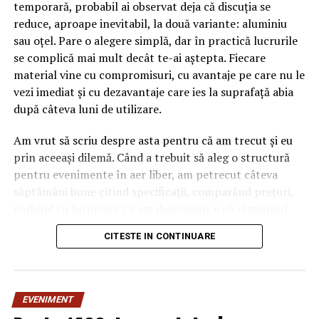
temporară, probabil ai observat deja că discuția se
reduce, aproape inevitabil, la două variante: aluminiu
sau oțel. Pare o alegere simplă, dar în practică lucrurile
se complică mai mult decât te-ai aștepta. Fiecare
material vine cu compromisuri, cu avantaje pe care nu le
vezi imediat și cu dezavantaje care ies la suprafață abia
după câteva luni de utilizare.
Am vrut să scriu despre asta pentru că am trecut și eu
prin aceeași dilemă. Când a trebuit să aleg o structură
pentru evenimente în aer liber, am petrecut câteva
săptămâni bune citind specificații, comparând prețuri,
vorbind cu furnizori. Ce am descoperit e că răspunsul
„corect” depinde mult de context, de cât de des muți
CITESTE IN CONTINUARE
pavilionul și de ce condiții meteo ai de înfruntat.
De ce contează alegerea
EVENIMENT
materialului mai mult decât