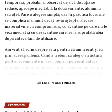
temporară, probabil ai observat deja că discuția se
reduce, aproape inevitabil, la două variante: aluminiu
sau oțel. Pare o alegere simplă, dar în practică lucrurile
se complică mai mult decât te-ai aștepta. Fiecare
material vine cu compromisuri, cu avantaje pe care nu le
vezi imediat și cu dezavantaje care ies la suprafață abia
după câteva luni de utilizare.
Am vrut să scriu despre asta pentru că am trecut și eu
prin aceeași dilemă. Când a trebuit să aleg o structură
pentru evenimente în aer liber, am petrecut câteva
săptămâni bune citind specificații, comparând prețuri,
vorbind cu furnizori. Ce am descoperit e că răspunsul
„corect” depinde mult de context, de cât de des muți
CITESTE IN CONTINUARE
pavilionul și de ce condiții meteo ai de înfruntat.
De ce contează alegerea
EVENIMENT
materialului mai mult decât