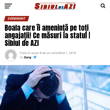
EVENIMENT
Boala care îi ameninţă pe toţi
angajaţii! Ce măsuri ia statul |
Sibiul de AZI
Publicat
acum 8 ani
pe
octombrie 1, 2018
De
Deny