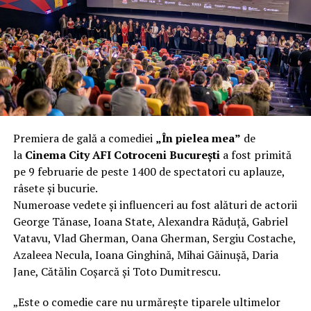
încât nu a mai putut fi pliat. Proprietarul l-a aruncat la
fier vechi a doua zi. Asta ca să fie clar de la început: nu
vorbim despre preferințe estetice, ci despre
funcționalitate reală.
Aluminiul, pe scurt: ușor,
rezistent la coroziune, dar cu
Premiera de gală a comediei
„În pielea mea”
de
nuanțe
la
Cinema City AFI Cotroceni București
a fost primită
pe 9 februarie de peste 1400 de spectatori cu aplauze,
Aluminiul e materialul care apare primul în conversație
râsete și bucurie.
când cineva caută un pavilion ușor. Și pe bună dreptate.
Numeroase vedete și influenceri au fost alături de actorii
Densitatea aluminiului e de aproximativ 2,7 g/cm³, față
George Tănase, Ioana State, Alexandra Răduță, Gabriel
de circa 7,8 g/cm³ pentru oțel. Practic, la un volum
Vatavu, Vlad Gherman, Oana Gherman, Sergiu Costache,
identic, aluminiul cântărește cam o treime din greutatea
Azaleea Necula, Ioana Ginghină, Mihai Găinușă, Daria
oțelului. Pentru oricine transportă, montează și
Jane, Cătălin Coșarcă și Toto Dumitrescu.
demontează frecvent o structură, diferența asta se
simte enorm.
„Este o comedie care nu urmărește tiparele ultimelor