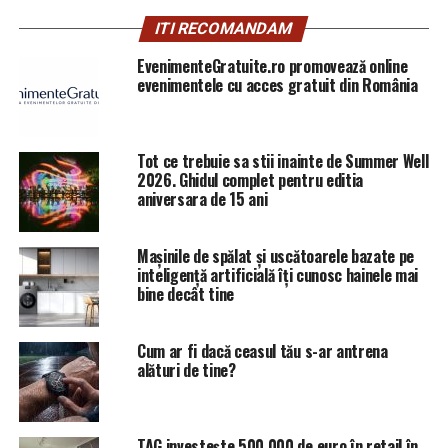
Cel care a lansat acest proces a fost Liviu Pop, iar
ITI RECOMANDAM
manualele au fost editate, printate şi aduse la clase sub
mandatul de ministru al Educaţiei deţinut de Valentin
EvenimenteGratuite.ro promovează online
evenimentele cu acces gratuit din România
Popa, cu Maria Nistor şefă şi astăzi a Editurii Didactice şi
Pedagogice.
Ministerul a continuat să facă manualele la editură
Tot ce trebuie sa stii inainte de Summer Well
unică, încălcând decizia Curţii Constituţionale – care a
2026. Ghidul complet pentru editia
aniversara de 15 ani
declarat neconstituţională înfiinţarea Editurii unice.
Toate greşelile făcute în manualul de matematică pot fi
Mașinile de spălat și uscătoarele bazate pe
văzute
aici.
inteligență artificială îți cunosc hainele mai
bine decât tine
ARTICOLE PE ACEIASI TEMA:
PRIMA
Cum ar fi dacă ceasul tău s-ar antrena
URMATORUL
alături de tine?
Dosarul lui TOADER, închis în timp RECORD. Ce au decis
procurorii | Sibiul de AZI
NU RATATI
TAG investește 500.000 de euro în retail în