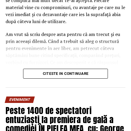
se complică mai mult decât te-ai aștepta. Fiecare
material vine cu compromisuri, cu avantaje pe care nu le
vezi imediat și cu dezavantaje care ies la suprafață abia
după câteva luni de utilizare.
Am vrut să scriu despre asta pentru că am trecut și eu
prin aceeași dilemă. Când a trebuit să aleg o structură
pentru evenimente în aer liber, am petrecut câteva
săptămâni bune citind specificații, comparând prețuri,
vorbind cu furnizori. Ce am descoperit e că răspunsul
„corect” depinde mult de context, de cât de des muți
CITESTE IN CONTINUARE
pavilionul și de ce condiții meteo ai de înfruntat.
De ce contează alegerea
EVENIMENT
materialului mai mult decât
Peste 1400 de spectatori
crezi
entuziaști la premiera de gală a
comediei ÎN PIELEA MEA, cu: George
Multe persoane tratează cadrul metalic al unui pavilion