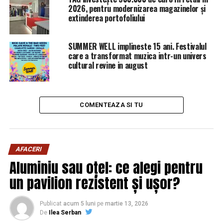
Lovitură neaşteptată pentru Liviu Dragnea. Dosarul DNA
2026, pentru modernizarea magazinelor și
care îl pune la zid | Sibiul de AZI
extinderea portofoliului
SUMMER WELL implineste 15 ani. Festivalul
care a transformat muzica intr-un univers
cultural revine in august
COMENTEAZA SI TU
AFACERI
Aluminiu sau oțel: ce alegi pentru
un pavilion rezistent și ușor?
Publicat
acum 5 luni
pe
martie 13, 2026
De
Ilea Serban