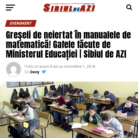
EVENIMENT
Greşeli de neiertat în manualele de
matematică! Gafele făcute de
Ministerul Educației | Sibiul de AZI
Publicat
acum 8 ani
pe
octombrie 1, 2018
De
Deny