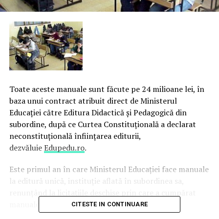
Toate aceste manuale sunt făcute pe 24 milioane lei, în
baza unui contract atribuit direct de Ministerul
Educaţiei către Editura Didactică şi Pedagogică din
subordine, după ce Curtea Constituţională a declarat
neconstituţională înfiinţarea editurii,
dezvăluie
Edupedu.ro
.
E
ste primul an în care Ministerul Educaţiei face manuale
la editură unică, instituţie aflată în subordinea sa,
renunţând la licitaţiile deschise prin care a cumpărat
manuale în fiecare an, până acum.
CITESTE IN CONTINUARE