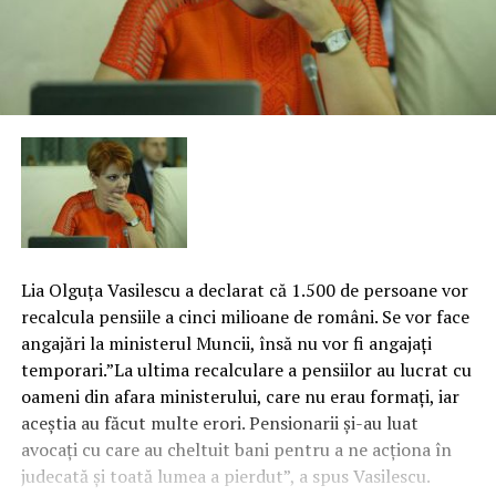
Lia Olguţa Vasilescu a declarat că 1.500 de persoane vor
recalcula pensiile a cinci milioane de români. Se vor face
angajări la ministerul Muncii, însă nu vor fi angajaţi
temporari.”La ultima recalculare a pensiilor au lucrat cu
oameni din afara ministerului, care nu erau formaţi, iar
aceştia au făcut multe erori. Pensionarii şi-au luat
avocaţi cu care au cheltuit bani pentru a ne acţiona în
judecată şi toată lumea a pierdut”, a spus Vasilescu.