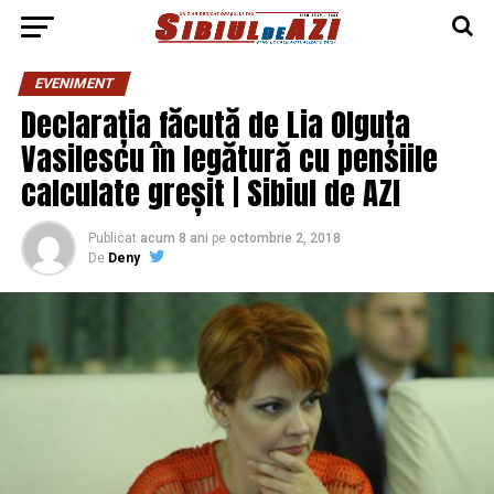
EVENIMENT
Declarația făcută de Lia Olguța
Vasilescu în legătură cu pensiile
calculate greșit | Sibiul de AZI
Publicat
acum 8 ani
pe
octombrie 2, 2018
De
Deny