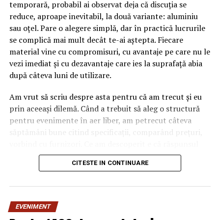
temporară, probabil ai observat deja că discuția se
reduce, aproape inevitabil, la două variante: aluminiu
sau oțel. Pare o alegere simplă, dar în practică lucrurile
se complică mai mult decât te-ai aștepta. Fiecare
material vine cu compromisuri, cu avantaje pe care nu le
vezi imediat și cu dezavantaje care ies la suprafață abia
după câteva luni de utilizare.
Am vrut să scriu despre asta pentru că am trecut și eu
prin aceeași dilemă. Când a trebuit să aleg o structură
pentru evenimente în aer liber, am petrecut câteva
săptămâni bune citind specificații, comparând prețuri,
vorbind cu furnizori. Ce am descoperit e că răspunsul
„corect” depinde mult de context, de cât de des muți
CITESTE IN CONTINUARE
pavilionul și de ce condiții meteo ai de înfruntat.
De ce contează alegerea
EVENIMENT
materialului mai mult decât