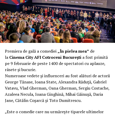
încât nu a mai putut fi pliat. Proprietarul l-a aruncat la
fier vechi a doua zi. Asta ca să fie clar de la început: nu
vorbim despre preferințe estetice, ci despre
funcționalitate reală.
Aluminiul, pe scurt: ușor,
rezistent la coroziune, dar cu
Premiera de gală a comediei
„În pielea mea”
de
nuanțe
la
Cinema City AFI Cotroceni București
a fost primită
pe 9 februarie de peste 1400 de spectatori cu aplauze,
Aluminiul e materialul care apare primul în conversație
râsete și bucurie.
când cineva caută un pavilion ușor. Și pe bună dreptate.
Numeroase vedete și influenceri au fost alături de actorii
Densitatea aluminiului e de aproximativ 2,7 g/cm³, față
George Tănase, Ioana State, Alexandra Răduță, Gabriel
de circa 7,8 g/cm³ pentru oțel. Practic, la un volum
Vatavu, Vlad Gherman, Oana Gherman, Sergiu Costache,
identic, aluminiul cântărește cam o treime din greutatea
Azaleea Necula, Ioana Ginghină, Mihai Găinușă, Daria
oțelului. Pentru oricine transportă, montează și
Jane, Cătălin Coșarcă și Toto Dumitrescu.
demontează frecvent o structură, diferența asta se
simte enorm.
„Este o comedie care nu urmărește tiparele ultimelor