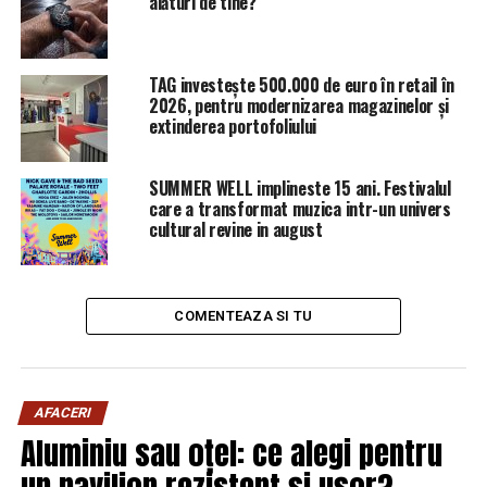
alături de tine?
ARTICOLE PE ACEIASI TEMA:
PRIMA
URMATORUL
O nouă țară va interzice mașinile DIESEL. Se întâmplă mai
TAG investește 500.000 de euro în retail în
repede decât se aștepta | Sibiul de AZI
2026, pentru modernizarea magazinelor și
extinderea portofoliului
NU RATATI
Marea Britanie anunță schimbări RADICALE după Brexit!
Lovitură dură pentru români: Cum vor fi afectați | Sibiul
SUMMER WELL implineste 15 ani. Festivalul
de AZI
care a transformat muzica intr-un univers
cultural revine in august
COMENTEAZA SI TU
AFACERI
Aluminiu sau oțel: ce alegi pentru
un pavilion rezistent și ușor?