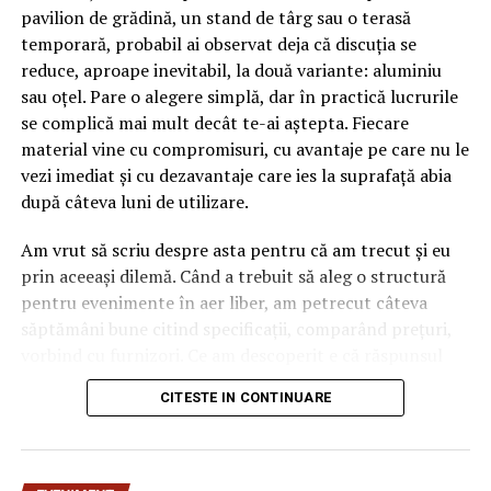
pavilion de grădină, un stand de târg sau o terasă
temporară, probabil ai observat deja că discuția se
reduce, aproape inevitabil, la două variante: aluminiu
sau oțel. Pare o alegere simplă, dar în practică lucrurile
se complică mai mult decât te-ai aștepta. Fiecare
material vine cu compromisuri, cu avantaje pe care nu le
vezi imediat și cu dezavantaje care ies la suprafață abia
după câteva luni de utilizare.
Am vrut să scriu despre asta pentru că am trecut și eu
prin aceeași dilemă. Când a trebuit să aleg o structură
pentru evenimente în aer liber, am petrecut câteva
săptămâni bune citind specificații, comparând prețuri,
vorbind cu furnizori. Ce am descoperit e că răspunsul
„corect” depinde mult de context, de cât de des muți
CITESTE IN CONTINUARE
pavilionul și de ce condiții meteo ai de înfruntat.
De ce contează alegerea