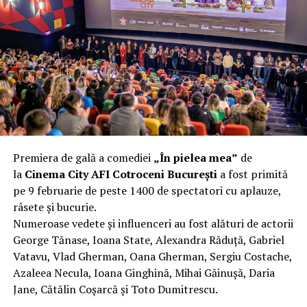
complet după o rafală de vânt care probabil nu depășea
40 km/h. Nu s-a prăbușit, dar s-a deformat atât de tare
încât nu a mai putut fi pliat. Proprietarul l-a aruncat la
fier vechi a doua zi. Asta ca să fie clar de la început: nu
vorbim despre preferințe estetice, ci despre
funcționalitate reală.
Aluminiul, pe scurt: ușor,
rezistent la coroziune, dar cu
Premiera de gală a comediei
„În pielea mea”
de
nuanțe
la
Cinema City AFI Cotroceni București
a fost primită
pe 9 februarie de peste 1400 de spectatori cu aplauze,
Aluminiul e materialul care apare primul în conversație
râsete și bucurie.
când cineva caută un pavilion ușor. Și pe bună dreptate.
Numeroase vedete și influenceri au fost alături de actorii
Densitatea aluminiului e de aproximativ 2,7 g/cm³, față
George Tănase, Ioana State, Alexandra Răduță, Gabriel
de circa 7,8 g/cm³ pentru oțel. Practic, la un volum
Vatavu, Vlad Gherman, Oana Gherman, Sergiu Costache,
identic, aluminiul cântărește cam o treime din greutatea
Azaleea Necula, Ioana Ginghină, Mihai Găinușă, Daria
oțelului. Pentru oricine transportă, montează și
Jane, Cătălin Coșarcă și Toto Dumitrescu.
demontează frecvent o structură, diferența asta se