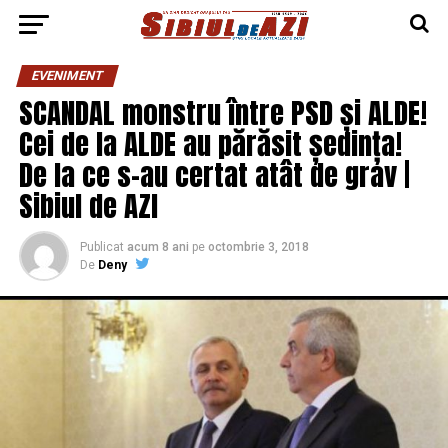
EVENIMENT
SCANDAL monstru între PSD și ALDE!
Cei de la ALDE au părăsit ședința!
De la ce s-au certat atât de grav |
Sibiul de AZI
Publicat
acum 8 ani
pe
octombrie 3, 2018
De
Deny