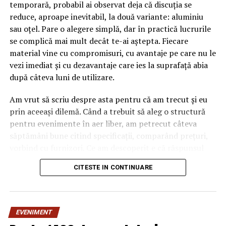
temporară, probabil ai observat deja că discuția se
reduce, aproape inevitabil, la două variante: aluminiu
sau oțel. Pare o alegere simplă, dar în practică lucrurile
se complică mai mult decât te-ai aștepta. Fiecare
material vine cu compromisuri, cu avantaje pe care nu le
vezi imediat și cu dezavantaje care ies la suprafață abia
după câteva luni de utilizare.
Am vrut să scriu despre asta pentru că am trecut și eu
prin aceeași dilemă. Când a trebuit să aleg o structură
pentru evenimente în aer liber, am petrecut câteva
săptămâni bune citind specificații, comparând prețuri,
vorbind cu furnizori. Ce am descoperit e că răspunsul
„corect” depinde mult de context, de cât de des muți
CITESTE IN CONTINUARE
pavilionul și de ce condiții meteo ai de înfruntat.
De ce contează alegerea
EVENIMENT
materialului mai mult decât