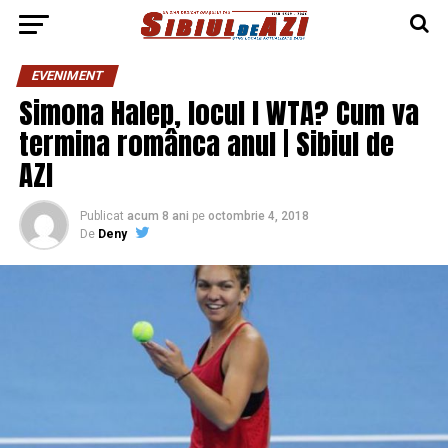
EVENIMENT
Simona Halep, locul l WTA? Cum va
termina românca anul | Sibiul de
AZI
Publicat
acum 8 ani
pe
octombrie 4, 2018
De
Deny