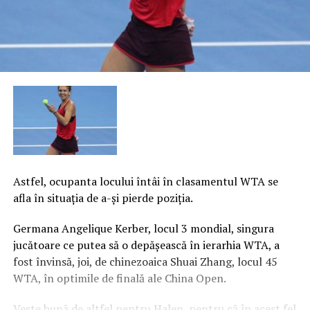
Astfel, ocupanta locului întâi în clasamentul WTA se
afla în situaţia de a-şi pierde poziţia.
Germana Angelique Kerber, locul 3 mondial, singura
jucătoare ce putea să o depăşească în ierarhia WTA, a
fost învinsă, joi, de chinezoaica Shuai Zhang, locul 45
WTA, în optimile de finală ale China Open.
Veste bună de altfel pentru Halep, pentru că în acest fel