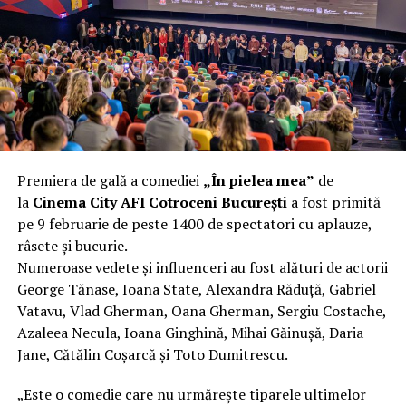
încât nu a mai putut fi pliat. Proprietarul l-a aruncat la
fier vechi a doua zi. Asta ca să fie clar de la început: nu
vorbim despre preferințe estetice, ci despre
funcționalitate reală.
Aluminiul, pe scurt: ușor,
rezistent la coroziune, dar cu
Premiera de gală a comediei
„În pielea mea”
de
nuanțe
la
Cinema City AFI Cotroceni București
a fost primită
pe 9 februarie de peste 1400 de spectatori cu aplauze,
Aluminiul e materialul care apare primul în conversație
râsete și bucurie.
când cineva caută un pavilion ușor. Și pe bună dreptate.
Numeroase vedete și influenceri au fost alături de actorii
Densitatea aluminiului e de aproximativ 2,7 g/cm³, față
George Tănase, Ioana State, Alexandra Răduță, Gabriel
de circa 7,8 g/cm³ pentru oțel. Practic, la un volum
Vatavu, Vlad Gherman, Oana Gherman, Sergiu Costache,
identic, aluminiul cântărește cam o treime din greutatea
Azaleea Necula, Ioana Ginghină, Mihai Găinușă, Daria
oțelului. Pentru oricine transportă, montează și
Jane, Cătălin Coșarcă și Toto Dumitrescu.
demontează frecvent o structură, diferența asta se
simte enorm.
„Este o comedie care nu urmărește tiparele ultimelor