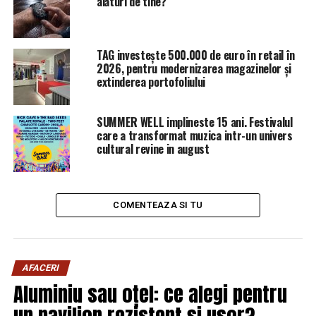
alături de tine?
Iluzia cunoasterii si polarizarea sociala | Sibiul de AZI
TAG investește 500.000 de euro în retail în
2026, pentru modernizarea magazinelor și
extinderea portofoliului
SUMMER WELL implineste 15 ani. Festivalul
care a transformat muzica intr-un univers
cultural revine in august
COMENTEAZA SI TU
AFACERI
Aluminiu sau oțel: ce alegi pentru
un pavilion rezistent și ușor?