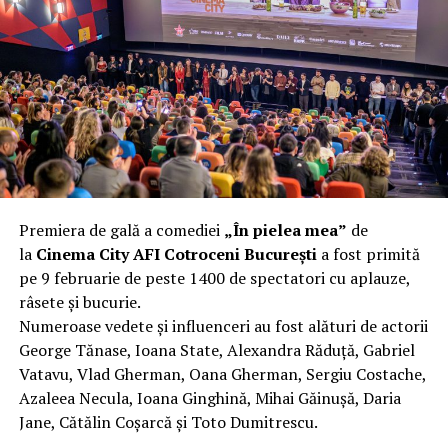
complet după o rafală de vânt care probabil nu depășea
40 km/h. Nu s-a prăbușit, dar s-a deformat atât de tare
încât nu a mai putut fi pliat. Proprietarul l-a aruncat la
fier vechi a doua zi. Asta ca să fie clar de la început: nu
vorbim despre preferințe estetice, ci despre
funcționalitate reală.
Aluminiul, pe scurt: ușor,
rezistent la coroziune, dar cu
Premiera de gală a comediei
„În pielea mea”
de
nuanțe
la
Cinema City AFI Cotroceni București
a fost primită
pe 9 februarie de peste 1400 de spectatori cu aplauze,
Aluminiul e materialul care apare primul în conversație
râsete și bucurie.
când cineva caută un pavilion ușor. Și pe bună dreptate.
Numeroase vedete și influenceri au fost alături de actorii
Densitatea aluminiului e de aproximativ 2,7 g/cm³, față
George Tănase, Ioana State, Alexandra Răduță, Gabriel
de circa 7,8 g/cm³ pentru oțel. Practic, la un volum
Vatavu, Vlad Gherman, Oana Gherman, Sergiu Costache,
identic, aluminiul cântărește cam o treime din greutatea
Azaleea Necula, Ioana Ginghină, Mihai Găinușă, Daria
oțelului. Pentru oricine transportă, montează și
Jane, Cătălin Coșarcă și Toto Dumitrescu.
demontează frecvent o structură, diferența asta se