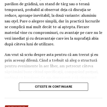
pavilion de grădină, un stand de târg sau o terasă
temporară, probabil ai observat deja că discuția se
reduce, aproape inevitabil, la două variante: aluminiu
sau oțel. Pare o alegere simplă, dar în practică lucrurile
se complică mai mult decât te-ai aștepta. Fiecare
material vine cu compromisuri, cu avantaje pe care nu le
vezi imediat și cu dezavantaje care ies la suprafață abia
după câteva luni de utilizare.
Am vrut să scriu despre asta pentru că am trecut și eu
prin aceeași dilemă. Când a trebuit să aleg o structură
pentru evenimente în aer liber, am petrecut câteva
săptămâni bune citind specificații, comparând prețuri,
vorbind cu furnizori. Ce am descoperit e că răspunsul
„corect” depinde mult de context, de cât de des muți
CITESTE IN CONTINUARE
pavilionul și de ce condiții meteo ai de înfruntat.
De ce contează alegerea