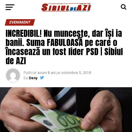
EVENIMENT
INCREDIBIL! Nu muncește, dar își ia
banii. Suma FABULOASĂ pe care o
încasează un fost lider PSD | Sibiul
de AZI
Publicat
acum 8 ani
pe
octombrie 5, 2018
De
Deny