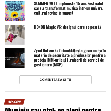
SUMMER WELL implineste 15 ani. Festivalul
care a transformat muzica intr-un univers
cultural revine in august
ARTICOLE PE ACEIASI TEMA:
PRIMA
HONOR Magic V6: designul care se poartă
URMATORUL
Cum să procedeze dacă nu își pot plăti datoriile timp de
90 de zile | Sibiul de AZI
Zyxel Networks îmbunătățește guvernanța în
NU RATATI
materie de securitate a produselor pentru a
Decizia luată de KAUFLAND! Aceste produse vor fi
proteja IMM-urile și furnizorii de servicii de
RETRASE de la raft! A anunțat ACUM | Sibiul de AZI
gestionare (MSP)
COMENTEAZA SI TU
AFACERI
Aluminiu sau oțel: ce alegi pentru