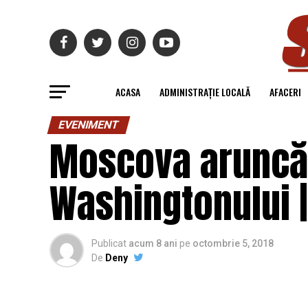
ACASA
ADMINISTRAȚIE LOCALĂ
AFACERI
EVENIMENT
Moscova aruncă 
Washingtonului | 
Publicat
acum 8 ani
pe
octombrie 5, 2018
De
Deny