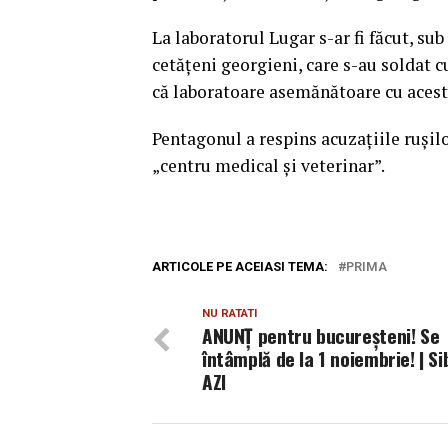
La laboratorul Lugar s-ar fi făcut, s
cetăţeni georgieni, care s-au soldat c
că laboratoare asemănătoare cu acesta
Pentagonul a respins acuzaţiile ruşil
„centru medical şi veterinar”.
ARTICOLE PE ACEIASI TEMA:
PRIMA
NU RATATI
ANUNȚ pentru bucureșteni! Se
întâmplă de la 1 noiembrie! | Si
AZI