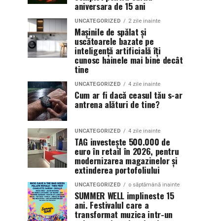
aniversara de 15 ani
UNCATEGORIZED
2 zile inainte
Mașinile de spălat și
uscătoarele bazate pe
inteligență artificială îți
cunosc hainele mai bine decât
tine
UNCATEGORIZED
4 zile inainte
Cum ar fi dacă ceasul tău s-ar
antrena alături de tine?
UNCATEGORIZED
4 zile inainte
TAG investește 500.000 de
euro în retail în 2026, pentru
modernizarea magazinelor și
extinderea portofoliului
UNCATEGORIZED
o săptămână inainte
SUMMER WELL implineste 15
ani. Festivalul care a
transformat muzica intr-un