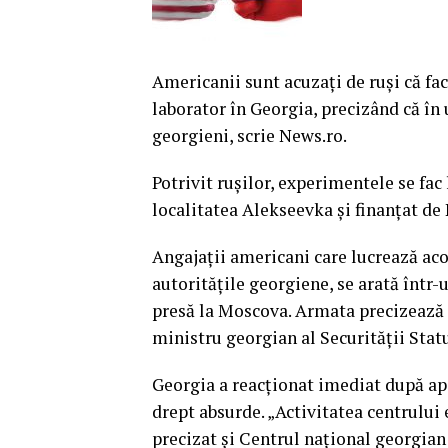
Americanii sunt acuzaţi de ruşi că fa
laborator în Georgia, precizând că în
georgieni, scrie News.ro.
Potrivit ruşilor, experimentele se fac
localitatea Alekseevka şi finanţat de
Angajaţii americani care lucrează aco
autorităţile georgiene, se arată într-
presă la Moscova.
Armata precizează c
ministru georgian al Securităţii Stat
Georgia a reacţionat imediat după apa
drept absurde. „Activitatea centrului 
precizat şi Centrul naţional georgian 