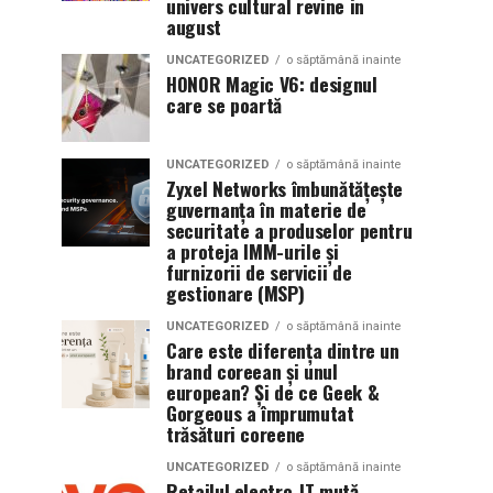
univers cultural revine in
august
UNCATEGORIZED
o săptămână inainte
HONOR Magic V6: designul
care se poartă
UNCATEGORIZED
o săptămână inainte
Zyxel Networks îmbunătățește
guvernanța în materie de
securitate a produselor pentru
a proteja IMM-urile și
furnizorii de servicii de
gestionare (MSP)
UNCATEGORIZED
o săptămână inainte
Care este diferența dintre un
brand coreean și unul
european? Și de ce Geek &
Gorgeous a împrumutat
trăsături coreene
UNCATEGORIZED
o săptămână inainte
Retailul electro-IT mută