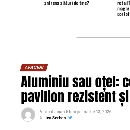
antrena alături de tine?
retail
magazi
portofo
AFACERI
Aluminiu sau oțel: c
pavilion rezistent ș
Publicat
acum 5 luni
pe
martie 13, 2026
De
Ilea Serban