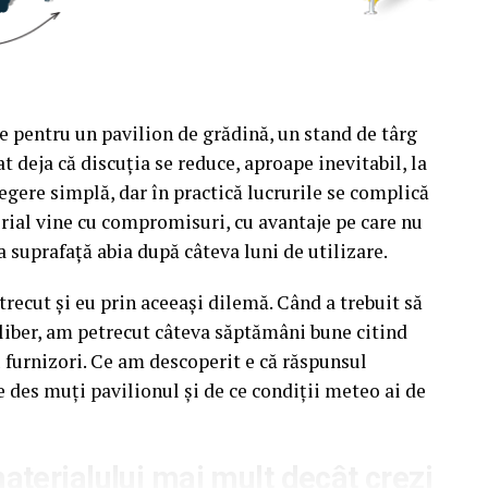
e pentru un pavilion de grădină, un stand de târg
t deja că discuția se reduce, aproape inevitabil, la
egere simplă, dar în practică lucrurile se complică
rial vine cu compromisuri, cu avantaje pe care nu
a suprafață abia după câteva luni de utilizare.
recut și eu prin aceeași dilemă. Când a trebuit să
liber, am petrecut câteva săptămâni bune citind
u furnizori. Ce am descoperit e că răspunsul
e des muți pavilionul și de ce condiții meteo ai de
terialului mai mult decât crezi