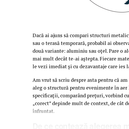
Dacă ai ajuns să compari structuri metalic
sau o terasă temporară, probabil ai observa
două variante: aluminiu sau oțel. Pare o al
mai mult decât te-ai aștepta. Fiecare mate
le vezi imediat și cu dezavantaje care ies l
Am vrut să scriu despre asta pentru că am t
aleg o structură pentru evenimente în aer 
specificații, comparând prețuri, vorbind c
„corect” depinde mult de context, de cât d
înfruntat.
De ce contează alegerea ma