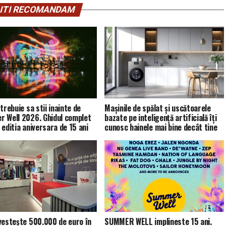
ITI RECOMANDAM
trebuie sa stii inainte de
Mașinile de spălat și uscătoarele
 Well 2026. Ghidul complet
bazate pe inteligență artificială îți
 editia aniversara de 15 ani
cunosc hainele mai bine decât tine
vestește 500.000 de euro în
SUMMER WELL implineste 15 ani.