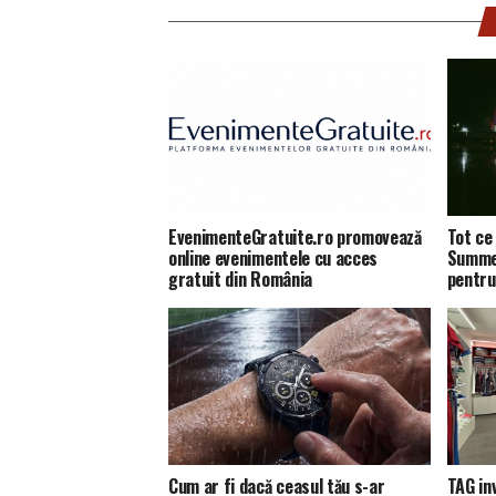
EvenimenteGratuite.ro promovează
Tot ce 
online evenimentele cu acces
Summer
gratuit din România
pentru
Cum ar fi dacă ceasul tău s-ar
TAG in