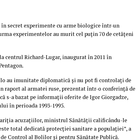
c în secret experimente cu arme biologice într-un
 urma experimentelor au murit cel puţin 70 de cetăţeni
 la centrul Richard-Lugar, inaugurat în 2011 în
 Pentagon.
lo au imunitate diplomatică şi nu pot fi controlaţi de
un raport al armatei ruse, prezentat într-o conferinţă de
ă s-a bazat pe informaţii oferite de Igor Giorgadze,
ului în perioada 1993-1995.
riţia acuzaţiilor, ministrul Sănătăţii calificându-le
este total dedicată protecţiei sanitare a populaţiei”, a
de Control al Bolilor şi pentru Sănătate Publică.