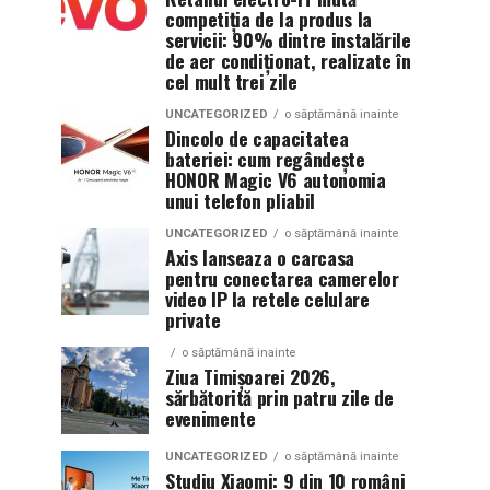
competiția de la produs la
servicii: 90% dintre instalările
de aer condiționat, realizate în
cel mult trei zile
UNCATEGORIZED
o săptămână inainte
Dincolo de capacitatea
bateriei: cum regândește
HONOR Magic V6 autonomia
unui telefon pliabil
UNCATEGORIZED
o săptămână inainte
Axis lanseaza o carcasa
pentru conectarea camerelor
video IP la retele celulare
private
o săptămână inainte
Ziua Timișoarei 2026,
sărbătorită prin patru zile de
evenimente
UNCATEGORIZED
o săptămână inainte
Studiu Xiaomi: 9 din 10 români