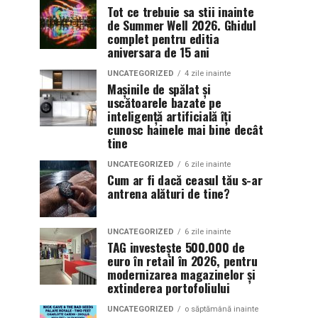
Tot ce trebuie sa stii inainte
de Summer Well 2026. Ghidul
complet pentru editia
aniversara de 15 ani
UNCATEGORIZED
4 zile inainte
Mașinile de spălat și
uscătoarele bazate pe
inteligență artificială îți
cunosc hainele mai bine decât
tine
UNCATEGORIZED
6 zile inainte
Cum ar fi dacă ceasul tău s-ar
antrena alături de tine?
UNCATEGORIZED
6 zile inainte
TAG investește 500.000 de
euro în retail în 2026, pentru
modernizarea magazinelor și
extinderea portofoliului
UNCATEGORIZED
o săptămână inainte