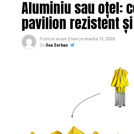
Aluminiu sau oțel: c
pavilion rezistent ș
Publicat
acum 5 luni
pe
martie 13, 2026
De
Ilea Serban