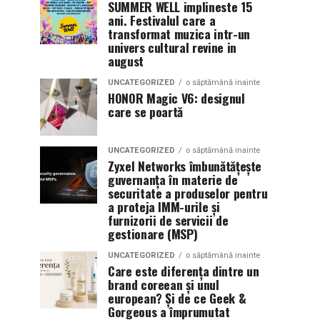
SUMMER WELL implineste 15
ani. Festivalul care a
transformat muzica intr-un
univers cultural revine in
august
UNCATEGORIZED
o săptămână inainte
HONOR Magic V6: designul
care se poartă
UNCATEGORIZED
o săptămână inainte
Zyxel Networks îmbunătățește
guvernanța în materie de
securitate a produselor pentru
a proteja IMM-urile și
furnizorii de servicii de
gestionare (MSP)
UNCATEGORIZED
o săptămână inainte
Care este diferența dintre un
brand coreean și unul
european? Și de ce Geek &
Gorgeous a împrumutat