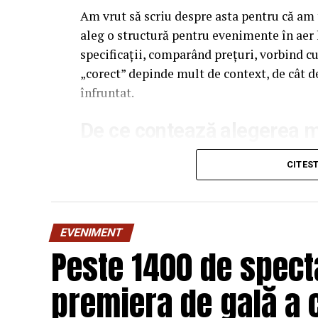
Am vrut să scriu despre asta pentru că am t
aleg o structură pentru evenimente în aer 
specificații, comparând prețuri, vorbind c
„corect” depinde mult de context, de cât d
înfruntat.
De ce contează alegerea ma
Multe persoane tratează cadrul metalic al 
CITES
merge, de obicei, spre dimensiuni, spre as
care e făcută structura rămâne undeva pe fu
diferență vizibilă. Dar tocmai aici intervin
EVENIMENT
Peste 1400 de specta
Cadrul este, practic, scheletul întregii cons
greutate, ușurință în transport și montaj 
premiera de gală a 
structură slabă într-o zi cu vânt moderat d