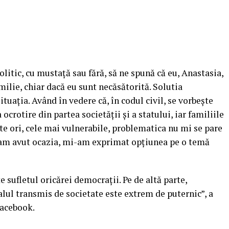
litic, cu mustaţă sau fără, să ne spună că eu, Anastasia,
ilie, chiar dacă eu sunt necăsătorită. Solutia
tuaţia. Având în vedere că, în codul civil, se vorbeşte
 ocrotire din partea societăţii şi a statului, iar familiile
e ori, cele mai vulnerabile, problematica nu mi se pare
 am avut ocazia, mi-am exprimat opţiunea pe o temă
e sufletul oricărei democraţii. Pe de altă parte,
nalul transmis de societate este extrem de puternic”, a
Facebook.