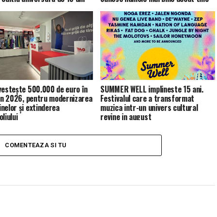
vestește 500.000 de euro în
SUMMER WELL implineste 15 ani.
 în 2026, pentru modernizarea
Festivalul care a transformat
nelor și extinderea
muzica intr-un univers cultural
liului
revine in august
COMENTEAZA SI TU