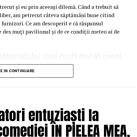
recut și eu prin aceeași dilemă. Când a trebuit să
liber, am petrecut câteva săptămâni bune citind
u furnizori. Ce am descoperit e că răspunsul
e des muți pavilionul și de ce condiții meteo ai de
terialului mai mult decât crezi
unui pavilion ca pe un detaliu secundar. Atenția
TE IN CONTINUARE
pectul acoperișului sau spre preț. Materialul din
ndal, ca un lucru „tehnic” care nu pare să facă o
e greșeala.
tori entuziaști la
trucții. Tot ce ține de stabilitate, durabilitate,
depinde direct de metalul folosit. Un pavilion cu
comediei ÎN PIELEA MEA,
evine un pericol real, nu doar o neplăcere.