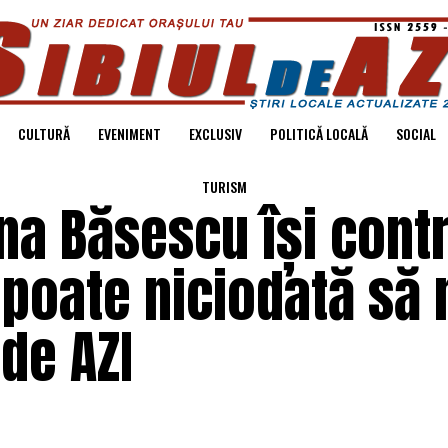
CULTURĂ
EVENIMENT
EXCLUSIV
POLITICĂ LOCALĂ
SOCIAL
TURISM
ena Băsescu își cont
u poate niciodată să 
 de AZI