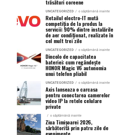
trăsături coreene
UNCATEGORIZED
o săptămână inainte
Retailul electro-IT mută
competiția de la produs la
servicii: 90% dintre instalările
de aer condiționat, realizate în
cel mult trei zile
UNCATEGORIZED
o săptămână inainte
Dincolo de capacitatea
bateriei: cum regândește
HONOR Magic V6 autonomia
unui telefon pliabil
UNCATEGORIZED
o săptămână inainte
Axis lanseaza o carcasa
pentru conectarea camerelor
video IP la retele celulare
private
o săptămână inainte
Ziua Timișoarei 2026,
sărbătorită prin patru zile de
evenimente