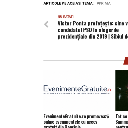
ARTICOLE PE ACEIASI TEMA:
PRIMA
NU RATATI
Victor Ponta profețește: cine v
candidatul PSD la alegerile
prezidențiale din 2019 | Sibiul d
EvenimenteGratuite.ro promovează
Tot ce 
online evenimentele cu acces
Summer
gratuit din România
pentru