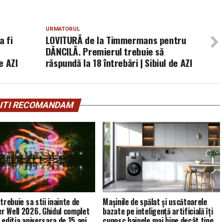
URMATORUL
a fi
LOVITURĂ de la Timmermans pentru
DĂNCILĂ. Premierul trebuie să
e AZI
răspundă la 18 întrebări | Sibiul de AZI
ITI RECOMANDAM
trebuie sa stii inainte de
Mașinile de spălat și uscătoarele
 Well 2026. Ghidul complet
bazate pe inteligență artificială îți
 editia aniversara de 15 ani
cunosc hainele mai bine decât tine