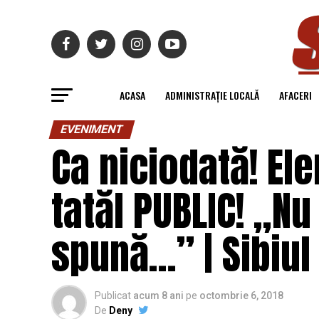
ACASA
ADMINISTRAȚIE LOCALĂ
AFACERI
EVENIMENT
Ca niciodată! El
tatăl PUBLIC! „N
spună…” | Sibiul
Publicat
acum 8 ani
pe
octombrie 6, 2018
De
Deny