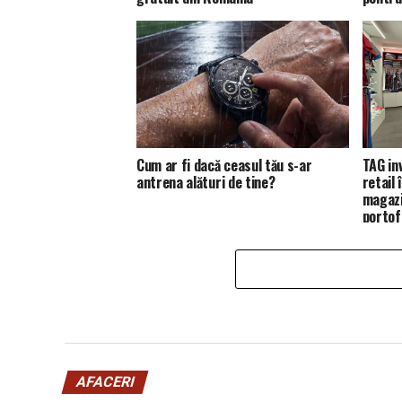
Cum ar fi dacă ceasul tău s-ar
TAG in
antrena alături de tine?
retail
magazi
portofo
AFACERI