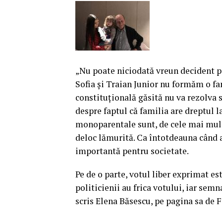
„Nu poate niciodată vreun decident po
Sofia şi Traian Junior nu formăm o fam
constituţională găsită nu va rezolva si
despre faptul că familia are dreptul la
monoparentale sunt, de cele mai mult
deloc lămurită. Ca întotdeauna când
importantă pentru societate.
Pe de o parte, votul liber exprimat est
politicienii au frica votului, iar sem
scris Elena Băsescu, pe pagina sa de 