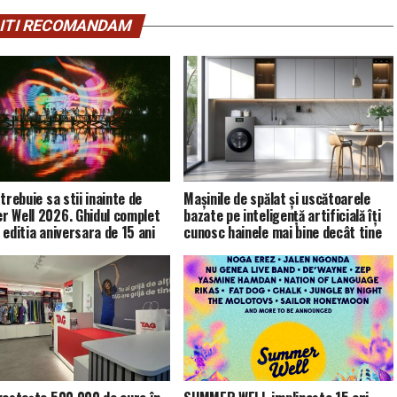
ITI RECOMANDAM
trebuie sa stii inainte de
Mașinile de spălat și uscătoarele
 Well 2026. Ghidul complet
bazate pe inteligență artificială îți
 editia aniversara de 15 ani
cunosc hainele mai bine decât tine