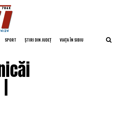
SPORT
ȘTIRI DIN JUDEȚ
VIAȚA ÎN SIBIU
nicăi
 |