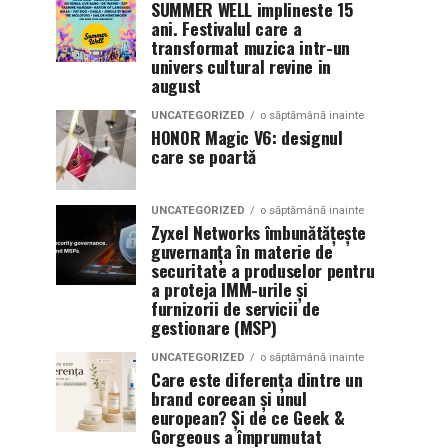
SUMMER WELL implineste 15
ani. Festivalul care a
transformat muzica intr-un
univers cultural revine in
august
UNCATEGORIZED
o săptămână inainte
HONOR Magic V6: designul
care se poartă
UNCATEGORIZED
o săptămână inainte
Zyxel Networks îmbunătățește
guvernanța în materie de
securitate a produselor pentru
a proteja IMM-urile și
furnizorii de servicii de
gestionare (MSP)
UNCATEGORIZED
o săptămână inainte
Care este diferența dintre un
brand coreean și unul
european? Și de ce Geek &
Gorgeous a împrumutat