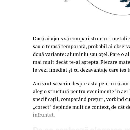
Dacă ai ajuns să compari structuri metalic
sau o terasă temporară, probabil ai observa
două variante: aluminiu sau oțel. Pare o al
mai mult decât te-ai aștepta. Fiecare mate
le vezi imediat și cu dezavantaje care ies l
Am vrut să scriu despre asta pentru că am t
aleg o structură pentru evenimente în aer 
specificații, comparând prețuri, vorbind c
„corect” depinde mult de context, de cât d
înfruntat.