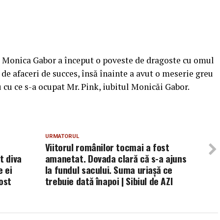
e, Monica Gabor a început o poveste de dragoste cu omul
 de afaceri de succes, însă înainte a avut o meserie greu
u cu ce s-a ocupat Mr. Pink, iubitul Monicăi Gabor.
URMATORUL
Viitorul românilor tocmai a fost
t diva
amanetat. Dovada clară că s-a ajuns
 ei
la fundul sacului. Suma uriașă ce
fost
trebuie dată înapoi | Sibiul de AZI