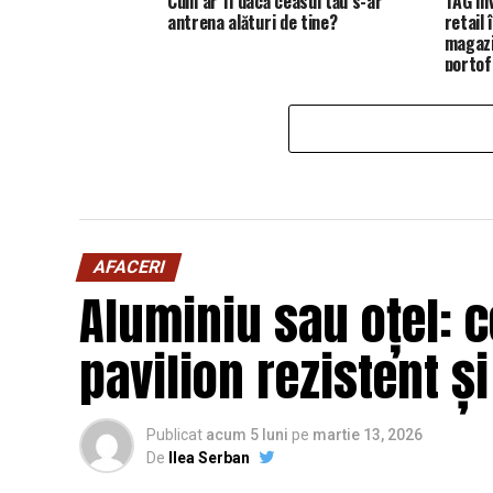
Cum ar fi dacă ceasul tău s-ar
TAG in
antrena alături de tine?
retail
magazi
portofo
AFACERI
Aluminiu sau oțel: c
pavilion rezistent ș
Publicat
acum 5 luni
pe
martie 13, 2026
De
Ilea Serban