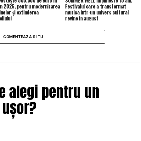
vestește 500.000 de euro în
SUMMER WELL implineste 15 ani.
 în 2026, pentru modernizarea
Festivalul care a transformat
nelor și extinderea
muzica intr-un univers cultural
liului
revine in august
COMENTEAZA SI TU
e alegi pentru un
i ușor?