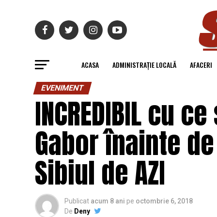
ACASA
ADMINISTRAȚIE LOCALĂ
AFACERI
EVENIMENT
INCREDIBIL cu ce
Gabor înainte de 
Sibiul de AZI
Publicat
acum 8 ani
pe
octombrie 6, 2018
De
Deny