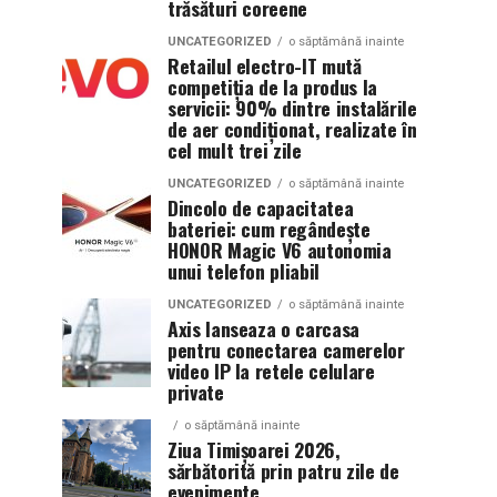
trăsături coreene
UNCATEGORIZED
o săptămână inainte
Retailul electro-IT mută
competiția de la produs la
servicii: 90% dintre instalările
de aer condiționat, realizate în
cel mult trei zile
UNCATEGORIZED
o săptămână inainte
Dincolo de capacitatea
bateriei: cum regândește
HONOR Magic V6 autonomia
unui telefon pliabil
UNCATEGORIZED
o săptămână inainte
Axis lanseaza o carcasa
pentru conectarea camerelor
video IP la retele celulare
private
o săptămână inainte
Ziua Timișoarei 2026,
sărbătorită prin patru zile de
evenimente