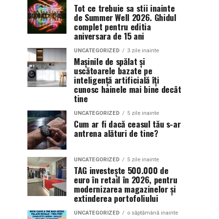
Tot ce trebuie sa stii inainte
de Summer Well 2026. Ghidul
complet pentru editia
aniversara de 15 ani
UNCATEGORIZED
3 zile inainte
Mașinile de spălat și
uscătoarele bazate pe
inteligență artificială îți
cunosc hainele mai bine decât
tine
UNCATEGORIZED
5 zile inainte
Cum ar fi dacă ceasul tău s-ar
antrena alături de tine?
UNCATEGORIZED
5 zile inainte
TAG investește 500.000 de
euro în retail în 2026, pentru
modernizarea magazinelor și
extinderea portofoliului
UNCATEGORIZED
o săptămână inainte