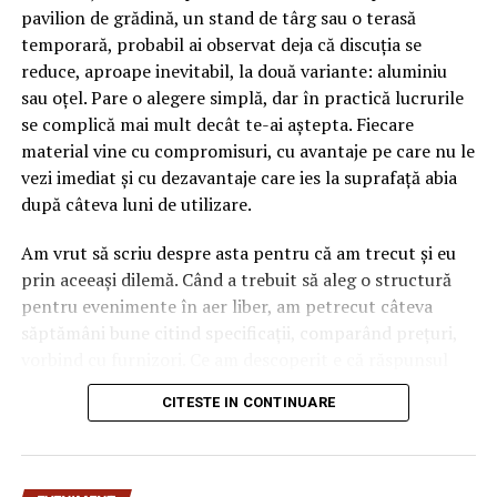
pavilion de grădină, un stand de târg sau o terasă
temporară, probabil ai observat deja că discuția se
reduce, aproape inevitabil, la două variante: aluminiu
sau oțel. Pare o alegere simplă, dar în practică lucrurile
se complică mai mult decât te-ai aștepta. Fiecare
material vine cu compromisuri, cu avantaje pe care nu le
vezi imediat și cu dezavantaje care ies la suprafață abia
după câteva luni de utilizare.
Am vrut să scriu despre asta pentru că am trecut și eu
prin aceeași dilemă. Când a trebuit să aleg o structură
pentru evenimente în aer liber, am petrecut câteva
săptămâni bune citind specificații, comparând prețuri,
vorbind cu furnizori. Ce am descoperit e că răspunsul
„corect” depinde mult de context, de cât de des muți
CITESTE IN CONTINUARE
pavilionul și de ce condiții meteo ai de înfruntat.
De ce contează alegerea