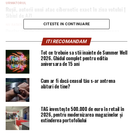
URMATORUL
Rușii, autorii unui atac cibernetic exact în ziua votului |
Sibiul de AZI
CITESTE IN CONTINUARE
NU RATATI
Declarație de ultimă oră a lui Tăriceanu despre legea
care va schimba România. Am putea fi ca Norvegia |
ITI RECOMANDAM
Sibiul de AZI
Tot ce trebuie sa stii inainte de Summer Well
2026. Ghidul complet pentru editia
aniversara de 15 ani
Cum ar fi dacă ceasul tău s-ar antrena
alături de tine?
TAG investește 500.000 de euro în retail în
2026, pentru modernizarea magazinelor și
extinderea portofoliului