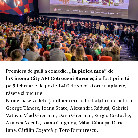
complet după o rafală de vânt care probabil nu depășea
40 km/h. Nu s-a prăbușit, dar s-a deformat atât de tare
încât nu a mai putut fi pliat. Proprietarul l-a aruncat la
fier vechi a doua zi. Asta ca să fie clar de la început: nu
vorbim despre preferințe estetice, ci despre
funcționalitate reală.
Aluminiul, pe scurt: ușor,
rezistent la coroziune, dar cu
Premiera de gală a comediei
„În pielea mea”
de
nuanțe
la
Cinema City AFI Cotroceni București
a fost primită
pe 9 februarie de peste 1400 de spectatori cu aplauze,
Aluminiul e materialul care apare primul în conversație
râsete și bucurie.
când cineva caută un pavilion ușor. Și pe bună dreptate.
Numeroase vedete și influenceri au fost alături de actorii
Densitatea aluminiului e de aproximativ 2,7 g/cm³, față
George Tănase, Ioana State, Alexandra Răduță, Gabriel
de circa 7,8 g/cm³ pentru oțel. Practic, la un volum
Vatavu, Vlad Gherman, Oana Gherman, Sergiu Costache,
identic, aluminiul cântărește cam o treime din greutatea
Azaleea Necula, Ioana Ginghină, Mihai Găinușă, Daria
oțelului. Pentru oricine transportă, montează și
Jane, Cătălin Coșarcă și Toto Dumitrescu.
demontează frecvent o structură, diferența asta se