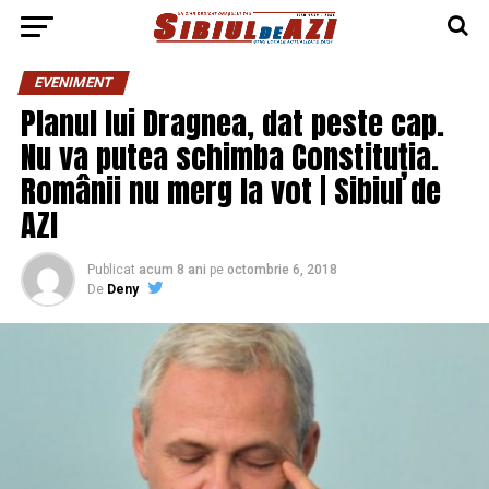
EVENIMENT
Planul lui Dragnea, dat peste cap.
Nu va putea schimba Constituția.
Românii nu merg la vot | Sibiul de
AZI
Publicat
acum 8 ani
pe
octombrie 6, 2018
De
Deny