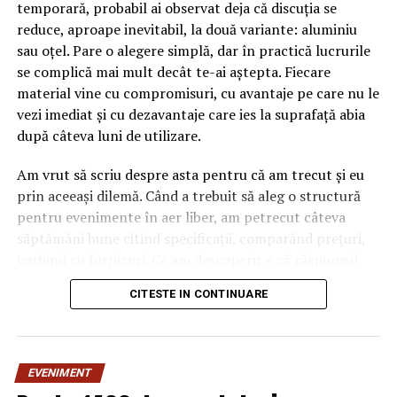
temporară, probabil ai observat deja că discuția se
reduce, aproape inevitabil, la două variante: aluminiu
sau oțel. Pare o alegere simplă, dar în practică lucrurile
se complică mai mult decât te-ai aștepta. Fiecare
material vine cu compromisuri, cu avantaje pe care nu le
vezi imediat și cu dezavantaje care ies la suprafață abia
după câteva luni de utilizare.
Am vrut să scriu despre asta pentru că am trecut și eu
prin aceeași dilemă. Când a trebuit să aleg o structură
pentru evenimente în aer liber, am petrecut câteva
săptămâni bune citind specificații, comparând prețuri,
vorbind cu furnizori. Ce am descoperit e că răspunsul
„corect” depinde mult de context, de cât de des muți
CITESTE IN CONTINUARE
pavilionul și de ce condiții meteo ai de înfruntat.
De ce contează alegerea
EVENIMENT
materialului mai mult decât