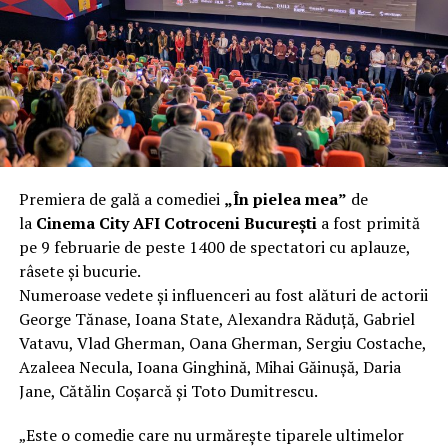
încât nu a mai putut fi pliat. Proprietarul l-a aruncat la
fier vechi a doua zi. Asta ca să fie clar de la început: nu
vorbim despre preferințe estetice, ci despre
funcționalitate reală.
Aluminiul, pe scurt: ușor,
rezistent la coroziune, dar cu
Premiera de gală a comediei
„În pielea mea”
de
nuanțe
la
Cinema City AFI Cotroceni București
a fost primită
pe 9 februarie de peste 1400 de spectatori cu aplauze,
Aluminiul e materialul care apare primul în conversație
râsete și bucurie.
când cineva caută un pavilion ușor. Și pe bună dreptate.
Numeroase vedete și influenceri au fost alături de actorii
Densitatea aluminiului e de aproximativ 2,7 g/cm³, față
George Tănase, Ioana State, Alexandra Răduță, Gabriel
de circa 7,8 g/cm³ pentru oțel. Practic, la un volum
Vatavu, Vlad Gherman, Oana Gherman, Sergiu Costache,
identic, aluminiul cântărește cam o treime din greutatea
Azaleea Necula, Ioana Ginghină, Mihai Găinușă, Daria
oțelului. Pentru oricine transportă, montează și
Jane, Cătălin Coșarcă și Toto Dumitrescu.
demontează frecvent o structură, diferența asta se
simte enorm.
„Este o comedie care nu urmărește tiparele ultimelor