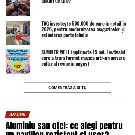
alături de tine?
NU RATATI
Cel mai mare paradis fiscal din UE e istorie. Milionarii
nu își mai pot ascunde banii aici, cu excepția celor din
TAG investește 500.000 de euro în retail în
România și Cipru | Sibiul de AZI
2026, pentru modernizarea magazinelor și
extinderea portofoliului
SUMMER WELL implineste 15 ani. Festivalul
care a transformat muzica intr-un univers
cultural revine in august
COMENTEAZA SI TU
AFACERI
Aluminiu sau oțel: ce alegi pentru
un pavilion rezistent și ușor?