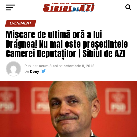
EVENIMENT
Mișcare de ultimă oră a lui
Dragnea! Nu mai este președintele
Camerei Deputaților | Sibiul de AZI
Publicat
acum 8 ani
pe
octombrie 8, 2018
De
Deny