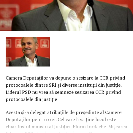
Camera Deputaţilor va depune o sesizare la CCR privind
protocoalele dintre SRI şi diverse instituţii din justiţie.
Liderul PSD nu vrea să semneze sesizarea CCR privind
protocoalele din justiţie
Acesta şi-a delegat atribuţiile de preşedinte al Camerei
Deputaţilor pentru o zi. Cel care îi va ţine locul este
chiar fostul ministu al Justiţiei, Florin Iordache. Mişcarea