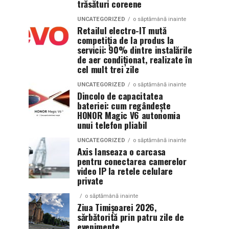
trăsături coreene
UNCATEGORIZED
o săptămână inainte
Retailul electro-IT mută
competiția de la produs la
servicii: 90% dintre instalările
de aer condiționat, realizate în
cel mult trei zile
UNCATEGORIZED
o săptămână inainte
Dincolo de capacitatea
bateriei: cum regândește
HONOR Magic V6 autonomia
unui telefon pliabil
UNCATEGORIZED
o săptămână inainte
Axis lanseaza o carcasa
pentru conectarea camerelor
video IP la retele celulare
private
o săptămână inainte
Ziua Timișoarei 2026,
sărbătorită prin patru zile de
evenimente