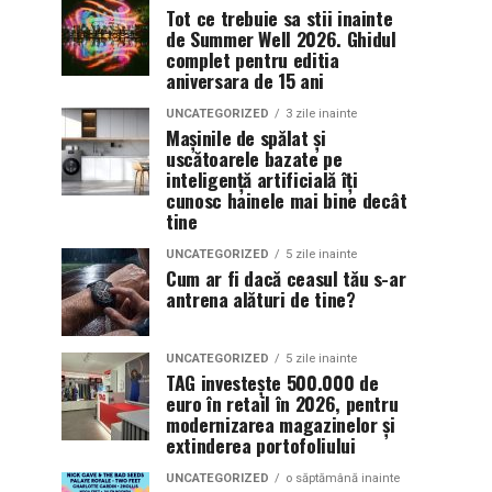
Tot ce trebuie sa stii inainte
de Summer Well 2026. Ghidul
complet pentru editia
aniversara de 15 ani
UNCATEGORIZED
3 zile inainte
Mașinile de spălat și
uscătoarele bazate pe
inteligență artificială îți
cunosc hainele mai bine decât
tine
UNCATEGORIZED
5 zile inainte
Cum ar fi dacă ceasul tău s-ar
antrena alături de tine?
UNCATEGORIZED
5 zile inainte
TAG investește 500.000 de
euro în retail în 2026, pentru
modernizarea magazinelor și
extinderea portofoliului
UNCATEGORIZED
o săptămână inainte