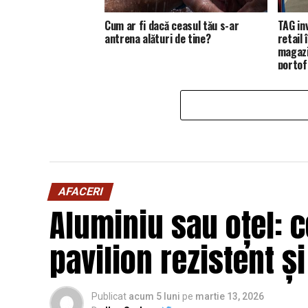
Cum ar fi dacă ceasul tău s-ar
TAG in
antrena alături de tine?
retail
magazi
portofo
AFACERI
Aluminiu sau oțel: c
pavilion rezistent ș
Publicat
acum 5 luni
pe
martie 13, 2026