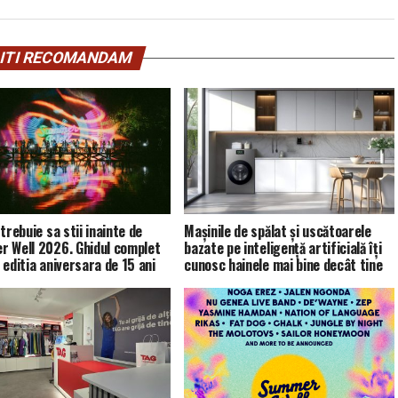
ITI RECOMANDAM
trebuie sa stii inainte de
Mașinile de spălat și uscătoarele
 Well 2026. Ghidul complet
bazate pe inteligență artificială îți
 editia aniversara de 15 ani
cunosc hainele mai bine decât tine