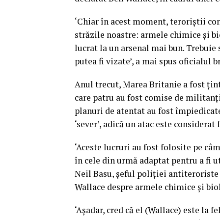
‘Chiar în acest moment, teroriştii co
străzile noastre: armele chimice şi bi
lucrat la un arsenal mai bun. Trebuie 
putea fi vizate’, a mai spus oficialul b
Anul trecut, Marea Britanie a fost ţint
care patru au fost comise de militanţi 
planuri de atentat au fost împiedicat
‘sever’, adică un atac este considerat 
‘Aceste lucruri au fost folosite pe câm
în cele din urmă adaptat pentru a fi ut
Neil Basu, şeful poliţiei antiteroriste
Wallace despre armele chimice şi biol
‘Aşadar, cred că el (Wallace) este la fe