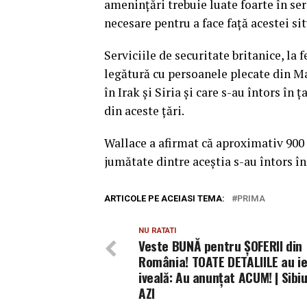
ameninţări trebuie luate foarte în se
necesare pentru a face faţă acestei sit
Serviciile de securitate britanice, la f
legătură cu persoanele plecate din Ma
în Irak şi Siria şi care s-au întors î
din aceste ţări.
Wallace a afirmat că aproximativ 900 de
jumătate dintre aceştia s-au întors în 
ARTICOLE PE ACEIASI TEMA:
PRIMA
NU RATATI
Veste BUNĂ pentru ȘOFERII din
România! TOATE DETALIILE au ieș
iveală: Au anunțat ACUM! | Sibiu
AZI