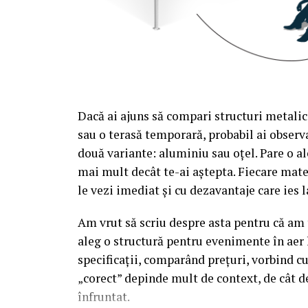
Dacă ai ajuns să compari structuri metalic
sau o terasă temporară, probabil ai observa
două variante: aluminiu sau oțel. Pare o al
mai mult decât te-ai aștepta. Fiecare mate
le vezi imediat și cu dezavantaje care ies l
Am vrut să scriu despre asta pentru că am t
aleg o structură pentru evenimente în aer 
specificații, comparând prețuri, vorbind c
„corect” depinde mult de context, de cât d
înfruntat.