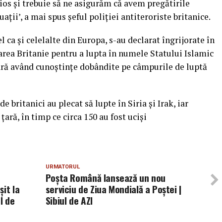
rios şi trebuie să ne asigurăm că avem pregătirile
uaţii’, a mai spus şeful poliţiei antiteroriste britanice.
el ca şi celelalte din Europa, s-au declarat îngrijorate în
rea Britanie pentru a lupta în numele Statului Islamic
n ţară având cunoştinţe dobândite pe câmpurile de luptă
 britanici au plecat să lupte în Siria şi Irak, iar
ţară, în timp ce circa 150 au fost ucişi
URMATORUL
Poşta Română lansează un nou
it la
serviciu de Ziua Mondială a Poştei |
l de
Sibiul de AZI