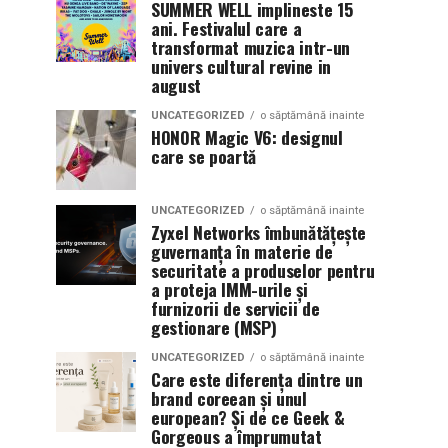
SUMMER WELL implineste 15
ani. Festivalul care a
transformat muzica intr-un
univers cultural revine in
august
UNCATEGORIZED
o săptămână inainte
HONOR Magic V6: designul
care se poartă
UNCATEGORIZED
o săptămână inainte
Zyxel Networks îmbunătățește
guvernanța în materie de
securitate a produselor pentru
a proteja IMM-urile și
furnizorii de servicii de
gestionare (MSP)
UNCATEGORIZED
o săptămână inainte
Care este diferența dintre un
brand coreean și unul
european? Și de ce Geek &
Gorgeous a împrumutat