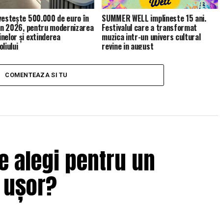
vestește 500.000 de euro în
SUMMER WELL implineste 15 ani.
 în 2026, pentru modernizarea
Festivalul care a transformat
nelor și extinderea
muzica intr-un univers cultural
liului
revine in august
COMENTEAZA SI TU
e alegi pentru un
i ușor?