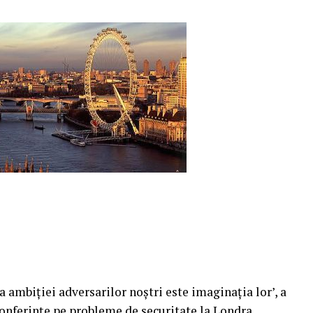
 ambiţiei adversarilor noştri este imaginaţia lor’, a
conferinţe pe probleme de securitate la Londra.