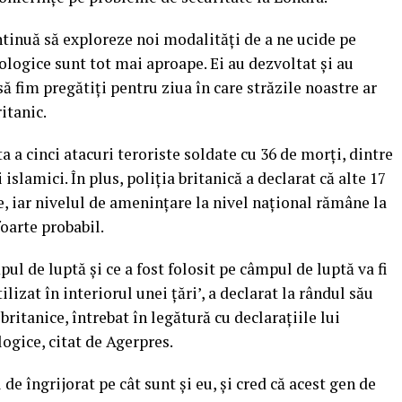
ntinuă să exploreze noi modalităţi de a ne ucide pe
ologice sunt tot mai aproape. Ei au dezvoltat şi au
să fim pregătiţi pentru ziua în care străzile noastre ar
ritanic.
a a cinci atacuri teroriste soldate cu 36 de morţi, dintre
islamici. În plus, poliţia britanică a declarat că alte 17
e, iar nivelul de ameninţare la nivel naţional rămâne la
foarte probabil.
pul de luptă şi ce a fost folosit pe câmpul de luptă va fi
ilizat în interiorul unei ţări’, a declarat la rândul său
 britanice, întrebat în legătură cu declaraţiile lui
ogice, citat de Agerpres.
l de îngrijorat pe cât sunt şi eu, şi cred că acest gen de