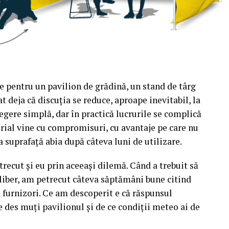
e pentru un pavilion de grădină, un stand de târg
t deja că discuția se reduce, aproape inevitabil, la
egere simplă, dar în practică lucrurile se complică
rial vine cu compromisuri, cu avantaje pe care nu
a suprafață abia după câteva luni de utilizare.
recut și eu prin aceeași dilemă. Când a trebuit să
liber, am petrecut câteva săptămâni bune citind
u furnizori. Ce am descoperit e că răspunsul
e des muți pavilionul și de ce condiții meteo ai de