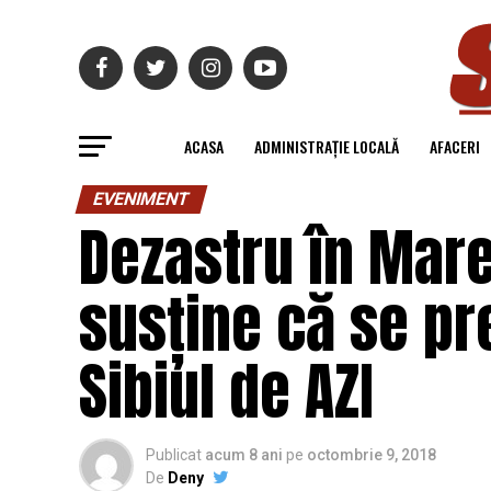
ACASA
ADMINISTRAȚIE LOCALĂ
AFACERI
EVENIMENT
Dezastru în Mare
susține că se pr
Sibiul de AZI
Publicat
acum 8 ani
pe
octombrie 9, 2018
De
Deny