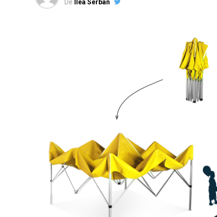
De
Ilea Serban