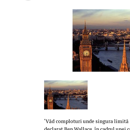
‘Văd comploturi unde singura limită a
declarat Ben Wallace, în cadrul unei 