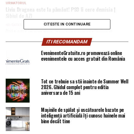
URMATORUL
Liviu Dragnea este la pământ! PSD îi cere demisia |
Sibiul de AZI
CITESTE IN CONTINUARE
NU RATATI
Date care îți dau fiori! Românii riscă să rămână în
stradă. Vezi și prima hartă cu zonele cele mai expuse |
ITI RECOMANDAM
Sibiul de AZI
EvenimenteGratuite.ro promovează online
evenimentele cu acces gratuit din România
Tot ce trebuie sa stii inainte de Summer Well
2026. Ghidul complet pentru editia
aniversara de 15 ani
Mașinile de spălat și uscătoarele bazate pe
inteligență artificială îți cunosc hainele mai
bine decât tine