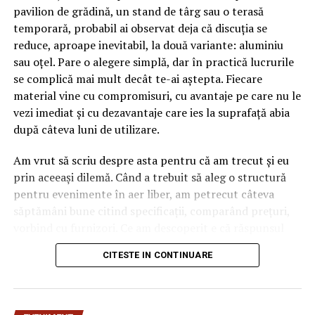
pavilion de grădină, un stand de târg sau o terasă
temporară, probabil ai observat deja că discuția se
reduce, aproape inevitabil, la două variante: aluminiu
sau oțel. Pare o alegere simplă, dar în practică lucrurile
se complică mai mult decât te-ai aștepta. Fiecare
material vine cu compromisuri, cu avantaje pe care nu le
vezi imediat și cu dezavantaje care ies la suprafață abia
după câteva luni de utilizare.
Am vrut să scriu despre asta pentru că am trecut și eu
prin aceeași dilemă. Când a trebuit să aleg o structură
pentru evenimente în aer liber, am petrecut câteva
săptămâni bune citind specificații, comparând prețuri,
vorbind cu furnizori. Ce am descoperit e că răspunsul
„corect” depinde mult de context, de cât de des muți
CITESTE IN CONTINUARE
pavilionul și de ce condiții meteo ai de înfruntat.
De ce contează alegerea