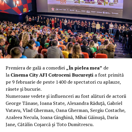
complet după o rafală de vânt care probabil nu depășea
40 km/h. Nu s-a prăbușit, dar s-a deformat atât de tare
încât nu a mai putut fi pliat. Proprietarul l-a aruncat la
fier vechi a doua zi. Asta ca să fie clar de la început: nu
vorbim despre preferințe estetice, ci despre
funcționalitate reală.
Aluminiul, pe scurt: ușor,
rezistent la coroziune, dar cu
Premiera de gală a comediei
„În pielea mea”
de
nuanțe
la
Cinema City AFI Cotroceni București
a fost primită
pe 9 februarie de peste 1400 de spectatori cu aplauze,
Aluminiul e materialul care apare primul în conversație
râsete și bucurie.
când cineva caută un pavilion ușor. Și pe bună dreptate.
Numeroase vedete și influenceri au fost alături de actorii
Densitatea aluminiului e de aproximativ 2,7 g/cm³, față
George Tănase, Ioana State, Alexandra Răduță, Gabriel
de circa 7,8 g/cm³ pentru oțel. Practic, la un volum
Vatavu, Vlad Gherman, Oana Gherman, Sergiu Costache,
identic, aluminiul cântărește cam o treime din greutatea
Azaleea Necula, Ioana Ginghină, Mihai Găinușă, Daria
oțelului. Pentru oricine transportă, montează și
Jane, Cătălin Coșarcă și Toto Dumitrescu.
demontează frecvent o structură, diferența asta se