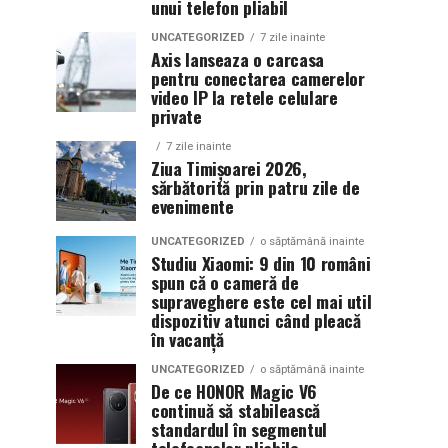
unui telefon pliabil
UNCATEGORIZED
7 zile inainte
Axis lanseaza o carcasa
pentru conectarea camerelor
video IP la retele celulare
private
7 zile inainte
Ziua Timișoarei 2026,
sărbătorită prin patru zile de
evenimente
UNCATEGORIZED
o săptămână inainte
Studiu Xiaomi: 9 din 10 români
spun că o cameră de
supraveghere este cel mai util
dispozitiv atunci când pleacă
în vacanță
UNCATEGORIZED
o săptămână inainte
De ce HONOR Magic V6
continuă să stabilească
standardul în segmentul