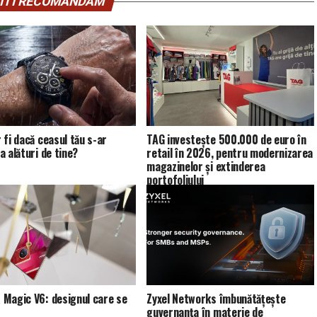
ITI RECOMANDAM
 fi dacă ceasul tău s-ar
TAG investește 500.000 de euro în
a alături de tine?
retail în 2026, pentru modernizarea
magazinelor și extinderea
portofoliului
Magic V6: designul care se
Zyxel Networks îmbunătățește
guvernanța în materie de