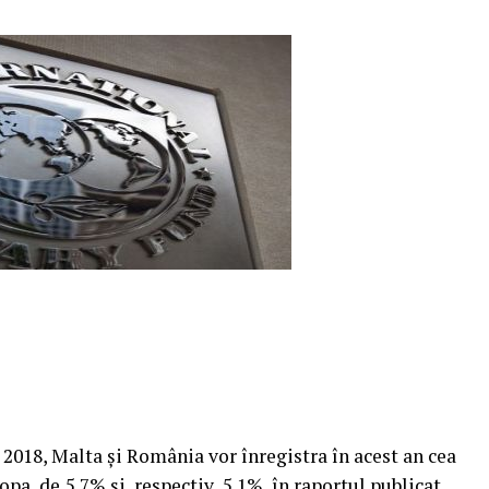
 2018, Malta şi România vor înregistra în acest an cea
a, de 5,7% şi, respectiv, 5,1%, în raportul publicat