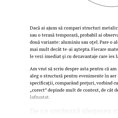
Dacă ai ajuns să compari structuri metalic
sau o terasă temporară, probabil ai observa
două variante: aluminiu sau oțel. Pare o al
mai mult decât te-ai aștepta. Fiecare mate
le vezi imediat și cu dezavantaje care ies l
Am vrut să scriu despre asta pentru că am t
aleg o structură pentru evenimente în aer 
specificații, comparând prețuri, vorbind c
„corect” depinde mult de context, de cât d
înfruntat.
De ce contează alegerea ma