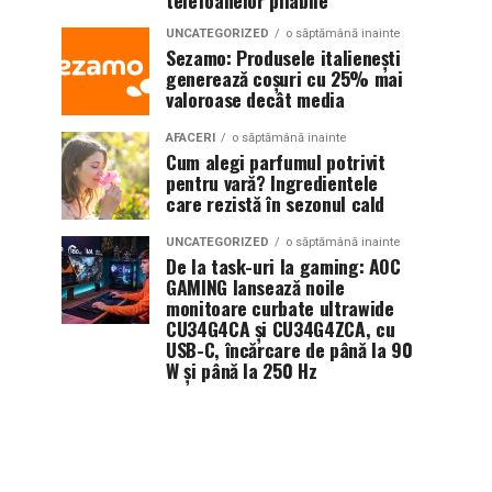
telefoanelor pliabile
UNCATEGORIZED
o săptămână inainte
Sezamo: Produsele italienești
generează coșuri cu 25% mai
valoroase decât media
AFACERI
o săptămână inainte
Cum alegi parfumul potrivit
pentru vară? Ingredientele
care rezistă în sezonul cald
UNCATEGORIZED
o săptămână inainte
De la task-uri la gaming: AOC
GAMING lansează noile
monitoare curbate ultrawide
CU34G4CA și CU34G4ZCA, cu
USB-C, încărcare de până la 90
W și până la 250 Hz