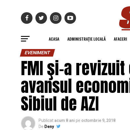
ACASA
ADMINISTRAȚIE LOCALĂ
AFACERI
EVENIMENT
FMI şi-a revizuit
avansul economie
Sibiul de AZI
Publicat
acum 8 ani
pe
octombrie 9, 2018
De
Deny