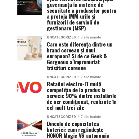
guvernanța în materie de
securitate a produselor pentru
a proteja IMM-urile și
furnizorii de servicii de
gestionare (MSP)
UNCATEGORIZED
7 zile inainte
Care este diferența dintre un
brand coreean și unul
european? Și de ce Geek &
Gorgeous a împrumutat
trăsături coreene
UNCATEGORIZED
7 zile inainte
Retailul electro-IT mută
competiția de la produs la
servicii: 90% dintre instalările
de aer condiționat, realizate în
cel mult trei zile
UNCATEGORIZED
7 zile inainte
Dincolo de capacitatea
bateriei: cum regândește
HONOR Magic V6 autonomia