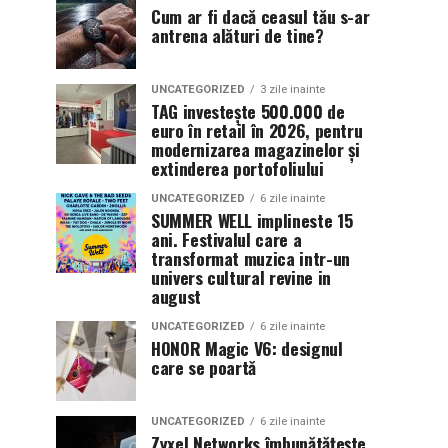
Cum ar fi dacă ceasul tău s-ar
antrena alături de tine?
UNCATEGORIZED
3 zile inainte
TAG investește 500.000 de
euro în retail în 2026, pentru
modernizarea magazinelor și
extinderea portofoliului
UNCATEGORIZED
6 zile inainte
SUMMER WELL implineste 15
ani. Festivalul care a
transformat muzica intr-un
univers cultural revine in
august
UNCATEGORIZED
6 zile inainte
HONOR Magic V6: designul
care se poartă
UNCATEGORIZED
6 zile inainte
Zyxel Networks îmbunătățește