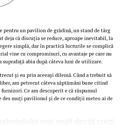
e pentru un pavilion de grădină, un stand de târg
t deja că discuția se reduce, aproape inevitabil, la
egere simplă, dar în practică lucrurile se complică
rial vine cu compromisuri, cu avantaje pe care nu
a suprafață abia după câteva luni de utilizare.
recut și eu prin aceeași dilemă. Când a trebuit să
liber, am petrecut câteva săptămâni bune citind
u furnizori. Ce am descoperit e că răspunsul
e des muți pavilionul și de ce condiții meteo ai de
terialului mai mult decât crezi