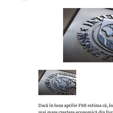
Dacă în luna aprilie FMI estima că, în
mai mare creştere economică din Europ