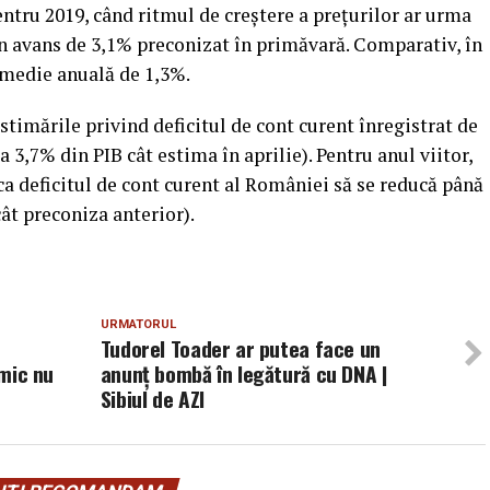
pentru 2019, când ritmul de creştere a preţurilor ar urma
un avans de 3,1% preconizat în primăvară. Comparativ, în
e medie anuală de 1,3%.
estimările privind deficitul de cont curent înregistrat de
 3,7% din PIB cât estima în aprilie). Pentru anul viitor,
ca deficitul de cont curent al României să se reducă până
cât preconiza anterior).
URMATORUL
Tudorel Toader ar putea face un
imic nu
anunț bombă în legătură cu DNA |
Sibiul de AZI