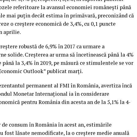
gnozele referitoare la avansul economiei româneşti până
ale mai puţin decât estima în primăvară, preconizând că
eze o creştere economică de 3,4%, cu 0,1 puncte
 aprilie.
reştere robustă de 6,9% în 2017 ca urmare a
erne solide. Creşterea ar urma să încetinească până la 4%
e până la 3,4% în 2019, pe măsură ce stimulentele se vor
 Economic Outlook” publicat marţi.
rezentantul permanent al FMI în România, avertiza încă
ondul Monetar Internaţional ia în considerare
onomică pentru România din acesta an de la 5,1% la 4-
or de consum în România în acest an, estimările
au fost lăsate nemodificate, la o creştere medie anuală