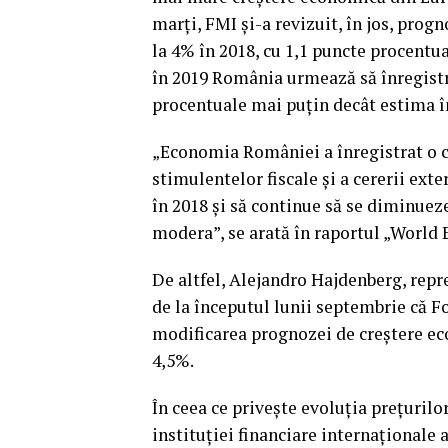
marţi, FMI şi-a revizuit, în jos, pro
la 4% în 2018, cu 1,1 puncte procentu
în 2019 România urmează să înregistr
procentuale mai puţin decât estima în
„Economia României a înregistrat o c
stimulentelor fiscale şi a cererii ext
în 2018 şi să continue să se diminuez
modera”, se arată în raportul „World
De altfel, Alejandro Hajdenberg, rep
de la începutul lunii septembrie că F
modificarea prognozei de creştere ec
4,5%.
În ceea ce priveşte evoluţia preţuril
instituţiei financiare internaţionale 