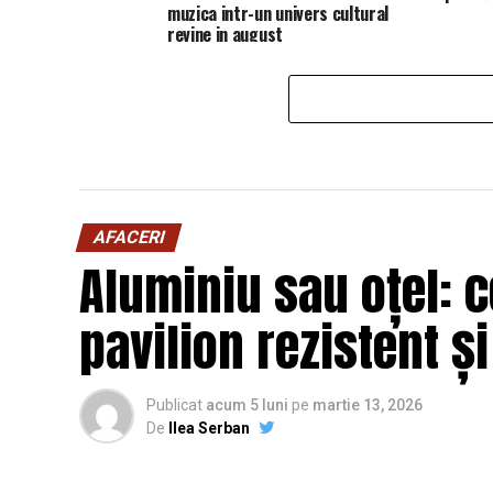
muzica intr-un univers cultural
revine in august
AFACERI
Aluminiu sau oțel: c
pavilion rezistent ș
Publicat
acum 5 luni
pe
martie 13, 2026
De
Ilea Serban