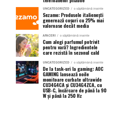
telefoanelor pliabile
UNCATEGORIZED
o săptămână inainte
Sezamo: Produsele italienești
generează coșuri cu 25% mai
valoroase decât media
AFACERI
o săptămână inainte
Cum alegi parfumul potrivit
pentru vară? Ingredientele
care rezistă în sezonul cald
UNCATEGORIZED
o săptămână inainte
De la task-uri la gaming: AOC
GAMING lansează noile
monitoare curbate ultrawide
CU34G4CA și CU34G4ZCA, cu
USB-C, încărcare de până la 90
W și până la 250 Hz