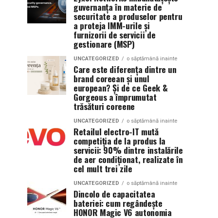
guvernanța în materie de
securitate a produselor pentru
a proteja IMM-urile și
furnizorii de servicii de
gestionare (MSP)
UNCATEGORIZED
o săptămână inainte
Care este diferența dintre un
brand coreean și unul
european? Și de ce Geek &
Gorgeous a împrumutat
trăsături coreene
UNCATEGORIZED
o săptămână inainte
Retailul electro-IT mută
competiția de la produs la
servicii: 90% dintre instalările
de aer condiționat, realizate în
cel mult trei zile
UNCATEGORIZED
o săptămână inainte
Dincolo de capacitatea
bateriei: cum regândește
HONOR Magic V6 autonomia