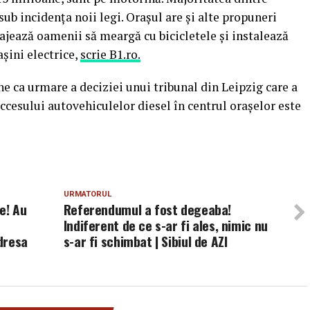
sub incidenţa noii legi. Oraşul are şi alte propuneri
rajează oamenii să meargă cu bicicletele şi instalează
şini electrice,
scrie B1.ro.
e ca urmare a deciziei unui tribunal din Leipzig care a
 accesului autovehiculelor diesel în centrul oraşelor este
URMATORUL
e! Au
Referendumul a fost degeaba!
Indiferent de ce s-ar fi ales, nimic nu
adresa
s-ar fi schimbat | Sibiul de AZI