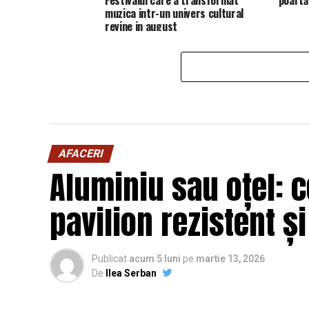
muzica intr-un univers cultural
revine in august
AFACERI
Aluminiu sau oțel: c
pavilion rezistent ș
Publicat
acum 5 luni
pe
martie 13, 2026
De
Ilea Serban