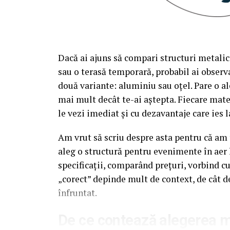
Dacă ai ajuns să compari structuri metalic
sau o terasă temporară, probabil ai observa
două variante: aluminiu sau oțel. Pare o al
mai mult decât te-ai aștepta. Fiecare mate
le vezi imediat și cu dezavantaje care ies l
Am vrut să scriu despre asta pentru că am t
aleg o structură pentru evenimente în aer 
specificații, comparând prețuri, vorbind c
„corect” depinde mult de context, de cât d
înfruntat.
De ce contează alegerea ma