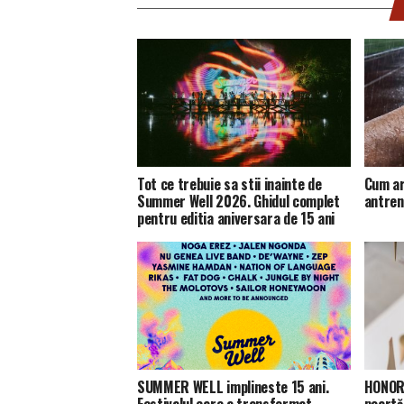
Tot ce trebuie sa stii inainte de
Cum ar
Summer Well 2026. Ghidul complet
antren
pentru editia aniversara de 15 ani
SUMMER WELL implineste 15 ani.
HONOR 
Festivalul care a transformat
poartă