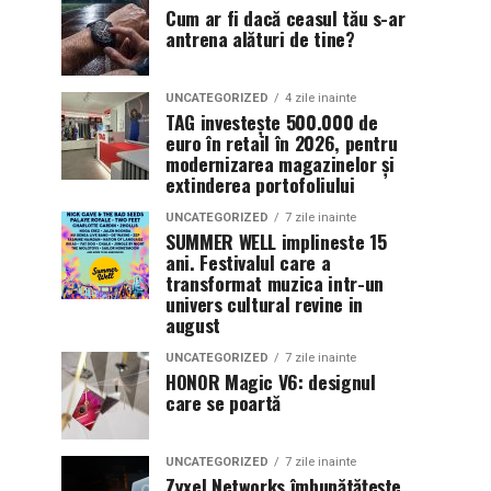
Cum ar fi dacă ceasul tău s-ar
antrena alături de tine?
UNCATEGORIZED
4 zile inainte
TAG investește 500.000 de
euro în retail în 2026, pentru
modernizarea magazinelor și
extinderea portofoliului
UNCATEGORIZED
7 zile inainte
SUMMER WELL implineste 15
ani. Festivalul care a
transformat muzica intr-un
univers cultural revine in
august
UNCATEGORIZED
7 zile inainte
HONOR Magic V6: designul
care se poartă
UNCATEGORIZED
7 zile inainte
Zyxel Networks îmbunătățește