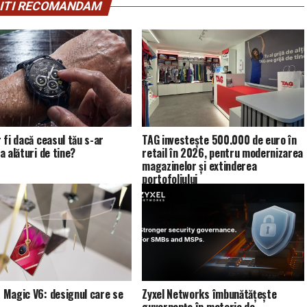
ITI RECOMANDAM
 fi dacă ceasul tău s-ar
TAG investește 500.000 de euro în
a alături de tine?
retail în 2026, pentru modernizarea
magazinelor și extinderea
portofoliului
Magic V6: designul care se
Zyxel Networks îmbunătățește
guvernanța în materie de