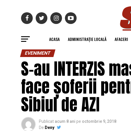
ACASA
ADMINISTRAȚIE LOCALĂ
AFACERI
EVENIMENT
S-au INTERZIS ma
face șoferii pen
Sibiul de AZI
Publicat
acum 8 ani
pe
octombrie 9, 2018
De
Deny