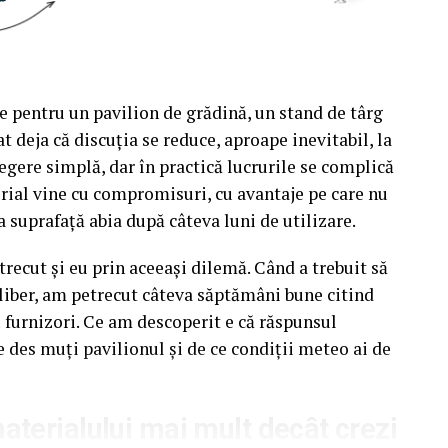
e pentru un pavilion de grădină, un stand de târg
t deja că discuția se reduce, aproape inevitabil, la
egere simplă, dar în practică lucrurile se complică
rial vine cu compromisuri, cu avantaje pe care nu
a suprafață abia după câteva luni de utilizare.
recut și eu prin aceeași dilemă. Când a trebuit să
liber, am petrecut câteva săptămâni bune citind
u furnizori. Ce am descoperit e că răspunsul
e des muți pavilionul și de ce condiții meteo ai de
terialului mai mult decât crezi