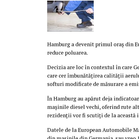
Hamburg a devenit primul oraş din Eur
reduce poluarea.
Decizia are loc în contextul în care G
care cer îmbunătăţirea calităţii aerul
softuri modificate de măsurare a emis
În Hamburg au apărut deja indicatoare
maşinile diesel vechi, oferind rute al
rezidenţii vor fi scutiţi de la această 
Datele de la European Automobile Ma
din maşinile din Germania, sau vreo 