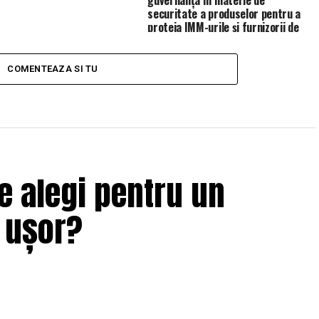
securitate a produselor pentru a
proteja IMM-urile și furnizorii de
servicii de gestionare (MSP)
COMENTEAZA SI TU
e alegi pentru un
i ușor?