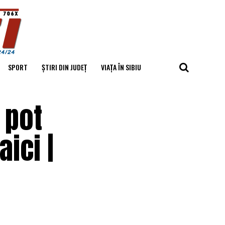
SPORT
ȘTIRI DIN JUDEȚ
VIAȚA ÎN SIBIU
 pot
ici |