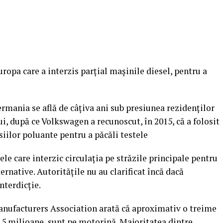
opa care a interzis parţial maşinile diesel, pentru a
ermania se află de câţiva ani sub presiunea rezidenţilor
ui, după ce Volkswagen a recunoscut, în 2015, că a folosit
iilor poluante pentru a păcăli testele
le care interzic circulaţia pe străzile principale pentru
ternative.
Autorităţile nu au clarificat încă dacă
interdicţie.
nufacturers Association arată că aproximativ o treime
15 milioane, sunt pe motorină. Majoritatea dintre