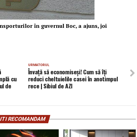
sporturilor în guvernul Boc, a ajuns, joi
URMATORUL
ă
Învață să economiseși! Cum să îți
mplă cu
reduci cheltuielile casei în anotimpul
iul de
rece | Sibiul de AZI
ITI RECOMANDAM