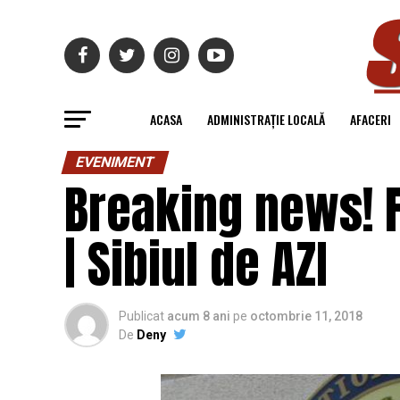
ACASA
ADMINISTRAȚIE LOCALĂ
AFACERI
EVENIMENT
Breaking news! F
| Sibiul de AZI
Publicat
acum 8 ani
pe
octombrie 11, 2018
De
Deny