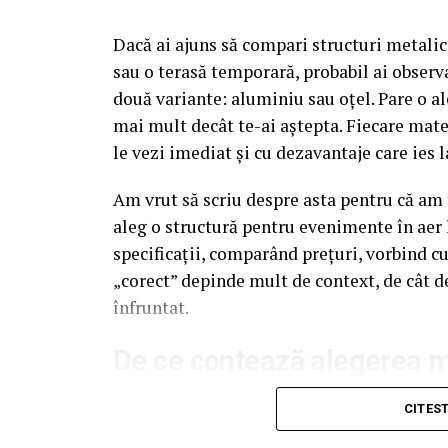
Dacă ai ajuns să compari structuri metalic
sau o terasă temporară, probabil ai observa
două variante: aluminiu sau oțel. Pare o al
mai mult decât te-ai aștepta. Fiecare mate
le vezi imediat și cu dezavantaje care ies l
Am vrut să scriu despre asta pentru că am t
aleg o structură pentru evenimente în aer 
specificații, comparând prețuri, vorbind c
„corect” depinde mult de context, de cât d
înfruntat.
De ce contează alegerea ma
Multe persoane tratează cadrul metalic al 
CITES
merge, de obicei, spre dimensiuni, spre as