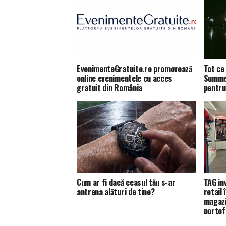
EvenimenteGratuite.ro promovează
Tot ce 
online evenimentele cu acces
Summer
gratuit din România
pentru
Cum ar fi dacă ceasul tău s-ar
TAG in
antrena alături de tine?
retail
magazi
portofo