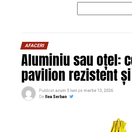
AFACERI
Aluminiu sau oțel: c
pavilion rezistent ș
Publicat
acum 5 luni
pe
martie 13, 2026
De
Ilea Serban