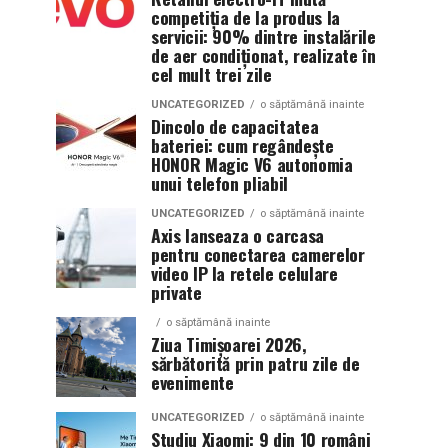
competiția de la produs la
servicii: 90% dintre instalările
de aer condiționat, realizate în
cel mult trei zile
UNCATEGORIZED
o săptămână inainte
Dincolo de capacitatea
bateriei: cum regândește
HONOR Magic V6 autonomia
unui telefon pliabil
UNCATEGORIZED
o săptămână inainte
Axis lanseaza o carcasa
pentru conectarea camerelor
video IP la retele celulare
private
o săptămână inainte
Ziua Timișoarei 2026,
sărbătorită prin patru zile de
evenimente
UNCATEGORIZED
o săptămână inainte
Studiu Xiaomi: 9 din 10 români