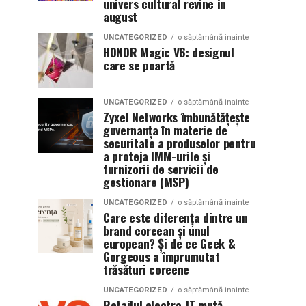
univers cultural revine in
august
UNCATEGORIZED
o săptămână inainte
HONOR Magic V6: designul
care se poartă
UNCATEGORIZED
o săptămână inainte
Zyxel Networks îmbunătățește
guvernanța în materie de
securitate a produselor pentru
a proteja IMM-urile și
furnizorii de servicii de
gestionare (MSP)
UNCATEGORIZED
o săptămână inainte
Care este diferența dintre un
brand coreean și unul
european? Și de ce Geek &
Gorgeous a împrumutat
trăsături coreene
UNCATEGORIZED
o săptămână inainte
Retailul electro-IT mută