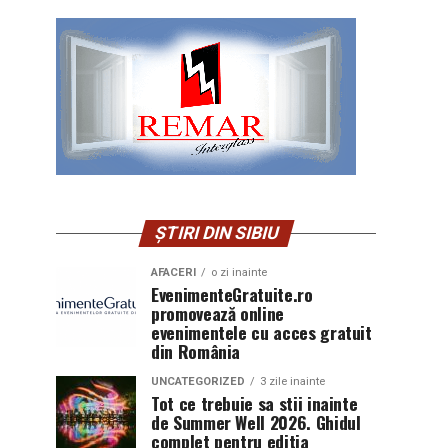
ȘTIRI DIN SIBIU
AFACERI
o zi inainte
EvenimenteGratuite.ro
promovează online
evenimentele cu acces gratuit
din România
UNCATEGORIZED
3 zile inainte
Tot ce trebuie sa stii inainte
de Summer Well 2026. Ghidul
complet pentru editia