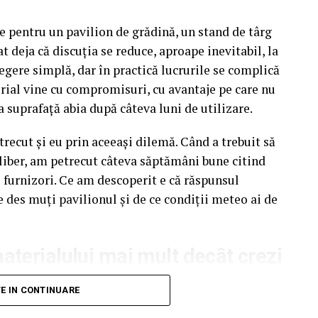
e pentru un pavilion de grădină, un stand de târg
t deja că discuția se reduce, aproape inevitabil, la
egere simplă, dar în practică lucrurile se complică
rial vine cu compromisuri, cu avantaje pe care nu
a suprafață abia după câteva luni de utilizare.
recut și eu prin aceeași dilemă. Când a trebuit să
liber, am petrecut câteva săptămâni bune citind
u furnizori. Ce am descoperit e că răspunsul
e des muți pavilionul și de ce condiții meteo ai de
terialului mai mult decât crezi
unui pavilion ca pe un detaliu secundar. Atenția
TE IN CONTINUARE
pectul acoperișului sau spre preț. Materialul din