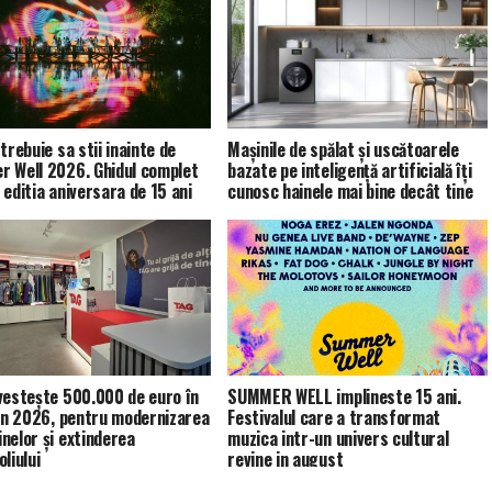
trebuie sa stii inainte de
Mașinile de spălat și uscătoarele
 Well 2026. Ghidul complet
bazate pe inteligență artificială îți
 editia aniversara de 15 ani
cunosc hainele mai bine decât tine
vestește 500.000 de euro în
SUMMER WELL implineste 15 ani.
 în 2026, pentru modernizarea
Festivalul care a transformat
nelor și extinderea
muzica intr-un univers cultural
liului
revine in august